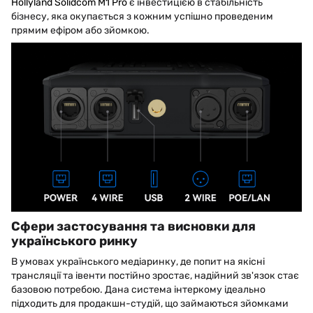
Hollyland Solidcom M1 Pro
є інвестицією в стабільність
бізнесу, яка окупається з кожним успішно проведеним
прямим ефіром або зйомкою.
Сфери застосування та висновки для
українського ринку
В умовах українського медіаринку, де попит на якісні
трансляції та івенти постійно зростає, надійний зв'язок стає
базовою потребою. Дана система інтеркому ідеально
підходить для продакшн-студій, що займаються зйомками