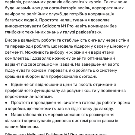
серіалів, рекламних роликів або освітніх курсів. Також вона
буде незамінною для організаторів весіль, корпоративних
вечірок та релігійних служб, де потрібна координація
багатьох людей. Простота налаштування дозволяє
використовувати
Solidcom M1 Pro
навіть командам без
глибоких технічних знань у галузі радіозв'язку.
Висока дальність роботи та стабільність сигналу через стіни
та перешкоди роблять цю модель лідером у своєму ціновому
сегменті. Можливість вибору між різними варіантами
комплектації дозволяє кожному знайти оптимальний
варіант під свої специфічні задачі. На завершення варто
підсумувати основні переваги, які роблять цю систему
кращим вибором для професіоналів сьогодні.
● Відмінне співвідношення ціни та якості: отримання
професійного функціоналу за розумні кошти у порівнянні з
дорожчими аналогами.
● Простота впровадження: система готова до роботи прямо
з коробки, що економить час на підготовку до заходу.
● Масштабованість мережі: можливість розширення
кількості користувачів дозволяє системі рости разом із
вашим бізнесом.
Обираючи
Hollyland Solidcom M1 Pro
, ви отримуєте