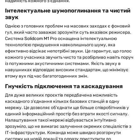
надійність кожного з'єднання.
Інтелектуальне шумопоглинання та чистий
звук
Однією з головних проблем на масових заходах є фоновий
гул, який часто заважає зрозуміти суть вказівок режисера.
Система
Solidcom M1
Pro оснащена інтелектуальною
технологією придушення навколишнього шуму, яка
ефективно відсікає непотрібні звуки. Це гарантує, що голос
кожного учасника звучить чисто та розбірливо навіть поруч
із потужними акустичними системами. Якість звуку в
навушниках відповідає високим стандартам, що мінімізує
втому вух під час багатогодинних змін.
Гнучкість підключення та каскадування
Для дуже великих проєктів передбачена можливість
каскадного з'єднання кількох базових станцій в одну
мережу. Це дозволяє об'єднати ще більше співробітників у
єдиний інформаційний простір без втрати якості сигналу.
Налаштування такої мережі відбувається інтуїтивно
зрозуміло, що не вимагає залучення окремих спеціалістів з
ІТ-інфраструктури. Команда може швидко розгорнути
систему на новій локації та одразу приступити до