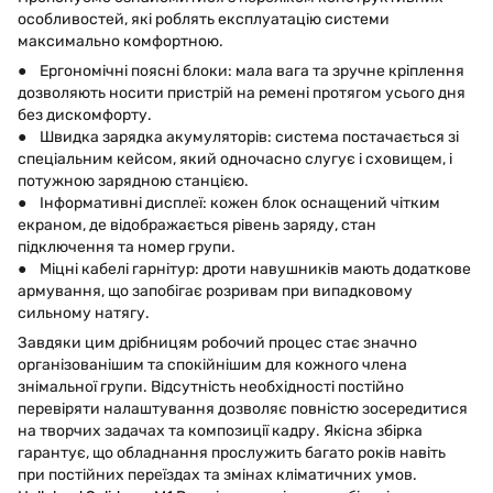
особливостей, які роблять експлуатацію системи
максимально комфортною.
● Ергономічні поясні блоки: мала вага та зручне кріплення
дозволяють носити пристрій на ремені протягом усього дня
без дискомфорту.
● Швидка зарядка акумуляторів: система постачається зі
спеціальним кейсом, який одночасно слугує і сховищем, і
потужною зарядною станцією.
● Інформативні дисплеї: кожен блок оснащений чітким
екраном, де відображається рівень заряду, стан
підключення та номер групи.
● Міцні кабелі гарнітур: дроти навушників мають додаткове
армування, що запобігає розривам при випадковому
сильному натягу.
Завдяки цим дрібницям робочий процес стає значно
організованішим та спокійнішим для кожного члена
знімальної групи. Відсутність необхідності постійно
перевіряти налаштування дозволяє повністю зосередитися
на творчих задачах та композиції кадру. Якісна збірка
гарантує, що обладнання прослужить багато років навіть
при постійних переїздах та змінах кліматичних умов.