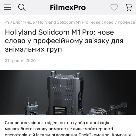
Блог
Інше
Hollyland Solidcom M1 Pro: нове слово у профес
Hollyland Solidcom M1 Pro: нове
слово у професійному зв'язку для
знімальних груп
21 травня 2026
Створення якісного відеоконтенту або організація
масштабного заходу вимагає не лише майстерності
операторів, а й ідеальної координації всієї команди. Компанія