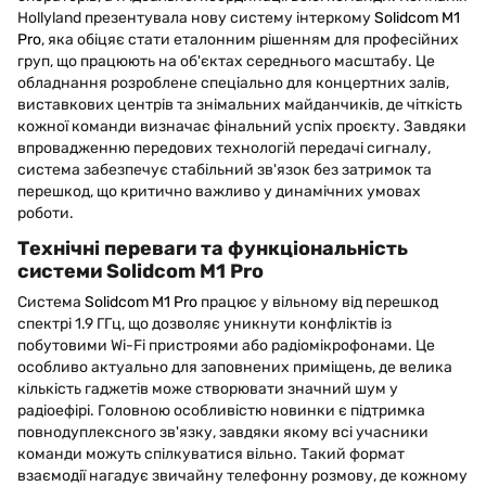
Hollyland презентувала нову систему інтеркому
Solidcom M1
Pro
, яка обіцяє стати еталонним рішенням для професійних
груп, що працюють на об'єктах середнього масштабу. Це
обладнання розроблене спеціально для концертних залів,
виставкових центрів та знімальних майданчиків, де чіткість
кожної команди визначає фінальний успіх проєкту. Завдяки
впровадженню передових технологій передачі сигналу,
система забезпечує стабільний зв'язок без затримок та
перешкод, що критично важливо у динамічних умовах
роботи.
Технічні переваги та функціональність
системи Solidcom M1 Pro
Система
Solidcom M1 Pro
працює у вільному від перешкод
спектрі 1.9 ГГц, що дозволяє уникнути конфліктів із
побутовими Wi-Fi пристроями або радіомікрофонами. Це
особливо актуально для заповнених приміщень, де велика
кількість гаджетів може створювати значний шум у
радіоефірі. Головною особливістю новинки є підтримка
повнодуплексного зв'язку, завдяки якому всі учасники
команди можуть спілкуватися вільно. Такий формат
взаємодії нагадує звичайну телефонну розмову, де кожному