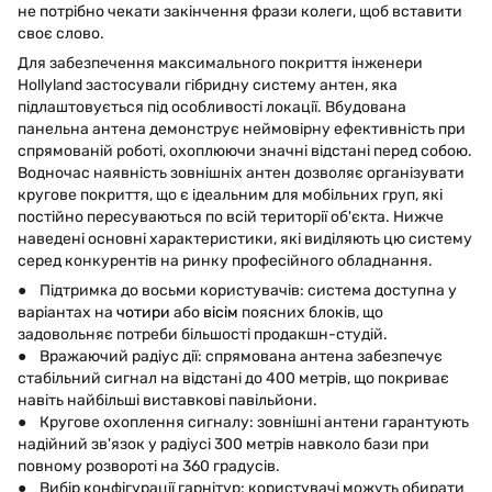
не потрібно чекати закінчення фрази колеги, щоб вставити
своє слово.
Для забезпечення максимального покриття інженери
Hollyland застосували гібридну систему антен, яка
підлаштовується під особливості локації. Вбудована
панельна антена демонструє неймовірну ефективність при
спрямованій роботі, охоплюючи значні відстані перед собою.
Водночас наявність зовнішніх антен дозволяє організувати
кругове покриття, що є ідеальним для мобільних груп, які
постійно пересуваються по всій території об'єкта. Нижче
наведені основні характеристики, які виділяють цю систему
серед конкурентів на ринку професійного обладнання.
● Підтримка до восьми користувачів: система доступна у
варіантах на
чотири
або
вісім
поясних блоків, що
задовольняє потреби більшості продакшн-студій.
● Вражаючий радіус дії: спрямована антена забезпечує
стабільний сигнал на відстані до 400 метрів, що покриває
навіть найбільші виставкові павільйони.
● Кругове охоплення сигналу: зовнішні антени гарантують
надійний зв'язок у радіусі 300 метрів навколо бази при
повному розвороті на 360 градусів.
● Вибір конфігурації гарнітур: користувачі можуть обирати