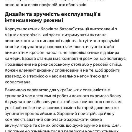
виконання своїх професійних обов'язків.
Дизайн та зручність експлуатації в
інтенсивному режимі
Корпуси поясних блоків та базової станції виготовлені з
міцних матеріалів, які здатні витримувати активне
використання та випадкові падіння. Інтуїтивно зрозумілі
кнопки керування дозволяють змінювати гучність або
вимикати мікрофон наосліп, не відволікаючись від візира
камери. Базова станція має компактні розміри, що полегшує
її розміщення на режисерському столі або у рековій стійці.
Кожен елемент дизайну спрямований на те, щоб зробити
взаємодію з технікою максимально непомітною для
користувача.
Важливою перевагою для українських спеціалістів є
тривалий час автономної роботи кожного окремого блоку.
Акумулятори забезпечують стабільне живлення протягом
усієї робочої зміни, а швидка заміна батарей дозволяє не
зупиняти процес зйомки. Зарядний пристрій, що йде у
комплекті, здатний одночасно заряджати кілька
акумуляторів та самих блоків, що дуже зручно в кінці дня.
Пропонуємо ознайомитися з переліком конструктивних