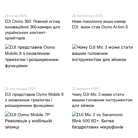
15 січня 2026
26 листопада 2025
DJI Osmo 360: Повний огляд
Нове покоління екшн-камер
інноваційної 360-камери для
DJI: яким став Osmo Action 6
українських контент-
кріейторів
25 листопада 2025
30 вересня 2025
DJI представив Osmo Mobile 8
Чому DJI Mic 3 може стати
з оновленим трекінгом і
вашим головним інструментом
розширеними функціями
для зйомок