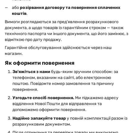
або
розірвання договору та повернення сплачених
коштів
.
Вимоги розглядаються за пред'явлення розрахункового
документа, а щодо товарів із гарантійним строком — також
технічного паспорта чи іншого документа, що його замінює, з
відміткою про дату продажу.
Гарантійне обслуговування здійснюється через наш
магазин.
Як оформити повернення
Зв'яжіться з нами
будь-яким зручним способом: за
телефоном, вказаним на сайті, або електронною
поштою. Повідомте номер замовлення та причину
повернення.
Узгодьте спосіб повернення.
Ми підкажемо адресу
відділення Нової Пошти для відправлення та
допоможемо оформити повернення.
Надійно запакуйте товар
у повній комплектації разом із
розрахунковим документом.
Після отримання та перевірки товару ми виконаємо