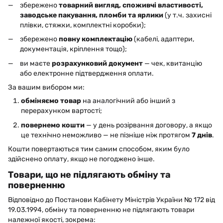
збережено
товарний вигляд, споживчі властивості,
заводське пакування, пломби та ярлики
(у т.ч. захисні
плівки, стяжки, комплектні коробки);
збережено
повну комплектацію
(кабелі, адаптери,
документація, кріплення тощо);
ви маєте
розрахунковий документ
— чек, квитанцію
або електронне підтвердження оплати.
За вашим вибором ми:
обміняємо товар
на аналогічний або інший з
перерахунком вартості;
повернемо кошти
— у день розірвання договору, а якщо
це технічно неможливо — не пізніше ніж протягом
7 днів
.
Кошти повертаються тим самим способом, яким було
здійснено оплату, якщо не погоджено інше.
Товари, що не підлягають обміну та
поверненню
Відповідно до Постанови Кабінету Міністрів України № 172 від
19.03.1994, обміну та поверненню не підлягають товари
належної якості, зокрема: