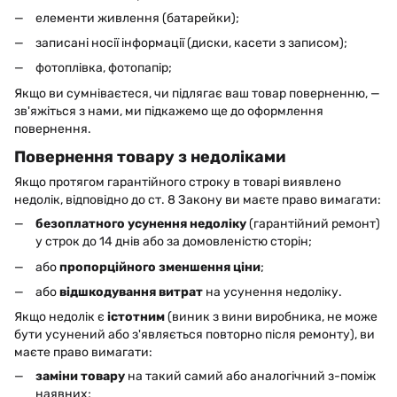
елементи живлення (батарейки);
записані носії інформації (диски, касети з записом);
фотоплівка, фотопапір;
Якщо ви сумніваєтеся, чи підлягає ваш товар поверненню, —
зв'яжіться з нами, ми підкажемо ще до оформлення
повернення.
Повернення товару з недоліками
Якщо протягом гарантійного строку в товарі виявлено
недолік, відповідно до ст. 8 Закону ви маєте право вимагати:
безоплатного усунення недоліку
(гарантійний ремонт)
у строк до 14 днів або за домовленістю сторін;
або
пропорційного зменшення ціни
;
або
відшкодування витрат
на усунення недоліку.
Якщо недолік є
істотним
(виник з вини виробника, не може
бути усунений або з'являється повторно після ремонту), ви
маєте право вимагати:
заміни товару
на такий самий або аналогічний з-поміж
наявних;