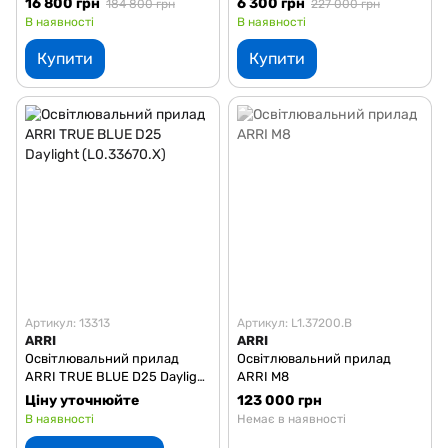
16 800 грн
6 300 грн
184 800 грн
227 000 грн
В наявності
В наявності
Купити
Купити
Артикул: 13313
Артикул: L1.37200.B
ARRI
ARRI
Освітлювальний прилад
Освітлювальний прилад
ARRI TRUE BLUE D25 Daylight
ARRI M8
(L0.33670.X)
Ціну уточнюйте
123 000 грн
В наявності
Немає в наявності