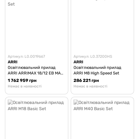
Артикул: L0.0019667
Артикул: L0.37200HS
ARRI
ARRI
Освітлювальний прилад
Освітлювальний прилад
ARRI ARRIMAX 18/12 EB MAX
ARRI M8 High Speed Set
Set
1 762 959 грн
286 221 грн
Немає в наявності
Немає в наявності