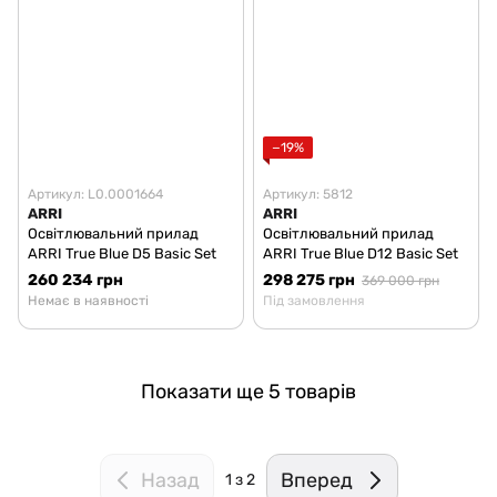
−19%
Артикул: L0.0001664
Артикул: 5812
ARRI
ARRI
Освітлювальний прилад
Освітлювальний прилад
ARRI True Blue D5 Basic Set
ARRI True Blue D12 Basic Set
260 234 грн
298 275 грн
369 000 грн
Немає в наявності
Під замовлення
Показати ще 5 товарів
Назад
Вперед
1
з 2