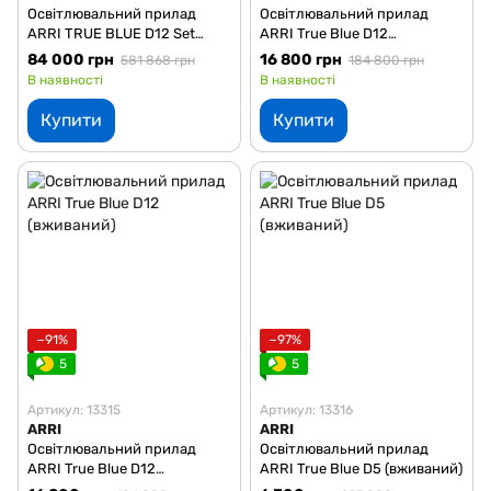
Освітлювальний прилад
Освітлювальний прилад
ARRI TRUE BLUE D12 Set
ARRI True Blue D12
(вживаний)
(вживаний)
84 000 грн
16 800 грн
581 868 грн
184 800 грн
В наявності
В наявності
Купити
Купити
−91%
−97%
5
5
Артикул: 13315
Артикул: 13316
ARRI
ARRI
Освітлювальний прилад
Освітлювальний прилад
ARRI True Blue D12
ARRI True Blue D5 (вживаний)
(вживаний)