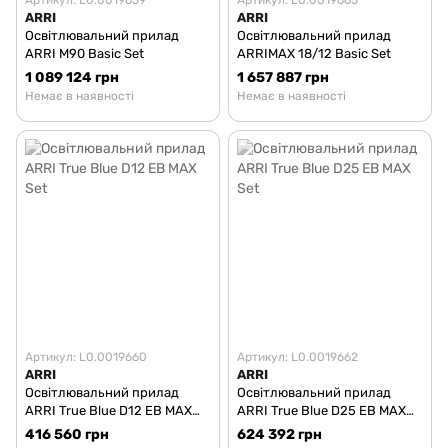
ARRI
ARRI
Освітлювальний прилад
Освітлювальний прилад
ARRI M90 Basic Set
ARRIMAX 18/12 Basic Set
1 089 124 грн
1 657 887 грн
Немає в наявності
Немає в наявності
Артикул: L0.0019660
Артикул: L0.0019662
ARRI
ARRI
Освітлювальний прилад
Освітлювальний прилад
ARRI True Blue D12 EB MAX
ARRI True Blue D25 EB MAX
Set
Set
416 560 грн
624 392 грн