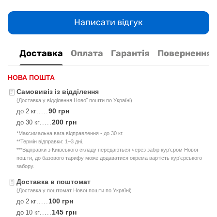
Написати відгук
Доставка
Оплата
Гарантія
Повернення
НОВА ПОШТА
Самовивіз із відділення
(Доставка у відділення Нової пошти по Україні)
90 грн
до 2 кг
.....
200 грн
до 30 кг
.....
*Максимальна вага відправлення - до 30 кг.
**Термін відправки: 1–3 дні.
***Відправки з Київського складу передаються через забір курʼєром Нової
пошти, до базового тарифу може додаватися окрема вартість курʼєрського
забору.
Доставка в поштомат
(Доставка у поштомат Нової пошти по Україні)
100 грн
до 2 кг
.....
145 грн
до 10 кг
.....