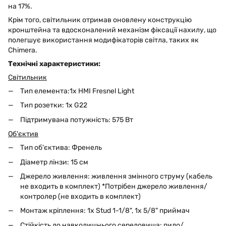
на 17%.
Крім того, світильник отримав оновлену конструкцію
кронштейна та вдосконалений механізм фіксації нахилу, що
полегшує використання модифікаторів світла, таких як
Chimera.
Технічні характеристики:
Світильник
Тип елемента:1x HMI Fresnel Light
Тип розетки: 1x G22
Підтримувана потужність: 575 Вт
Об'єктив
Тип об'єктива: Френель
Діаметр лінзи: 15 см
Джерело живлення: живлення змінного струму (кабель
не входить в комплект) *Потрібен джерело живлення/
контролер (не входить в комплект)
Монтаж кріплення: 1x Stud 1-1/8", 1x 5/8" приймач
Стійкість до навколишнього середовища: пило/