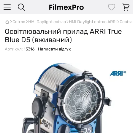
Світло
HMI Daylight світло
HMI Daylight світло ARRI
Освітл
Освітлювальний прилад ARRI True
Blue D5 (вживаний)
Артикул:
13316
Написати відгук