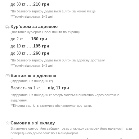
210 грн
до 30 кг
.....
*До базового тарифу додається 10 грн за кожне місце.
**Термін відправки: 1–3 дні.
Курʼєром за адресою
(Доставка курʼєром Нової пошти по Україні)
150 грн
до 2 кг
.....
195 грн
до 10 кг
.....
260 грн
до 30 кг
.....
*До базового тарифу додається 60 грн за адресну доставку.
**Термін відправки: 1–3 дні.
Вантажне відділення
(Відправлення понад 30 кг)
від 11 грн
Вартість за 1 кг
.....
*Відправлення понад 30 кг оформлюються виключно через вантажне
відділення.
**Кінцева вартість залежить від напрямку доставки.
Самовивіз зі складу
Ви можете самостійно забрати товар зі складу за умови його наявності та за
попередньою домовленістю з менеджером.