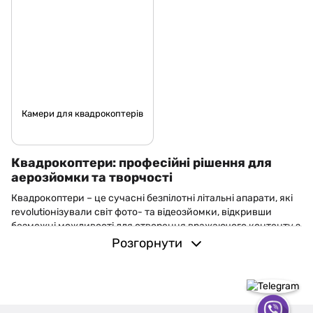
Камери для квадрокоптерів
Квадрокоптери: професійні рішення для
аерозйомки та творчості
Квадрокоптери – це сучасні безпілотні літальні апарати, які
revolutiонізували світ фото- та відеозйомки, відкривши
безмежні можливості для створення вражаючого контенту з
висоти пташиного польоту. Наш інтернет-магазин пропонує
Розгорнути
широкий асортимент квадрокоптерів від провідних світових
виробників, які поєднують передові технології, надійність
конструкції та інтуїтивне керування для користувачів будь-
якого рівня підготовки.