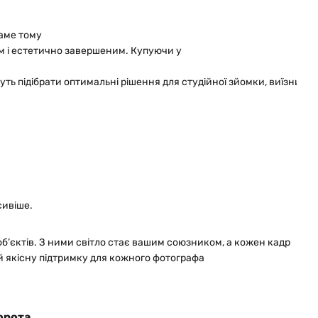
Саме тому
м і естетично завершеним. Купуючи у
ть підібрати оптимальні рішення для студійної зйомки, виїзних пр
сивіше.
об’єктів. З ними світло стає вашим союзником, а кожен кадр
 й якісну підтримку для кожного фотографа
Ворота