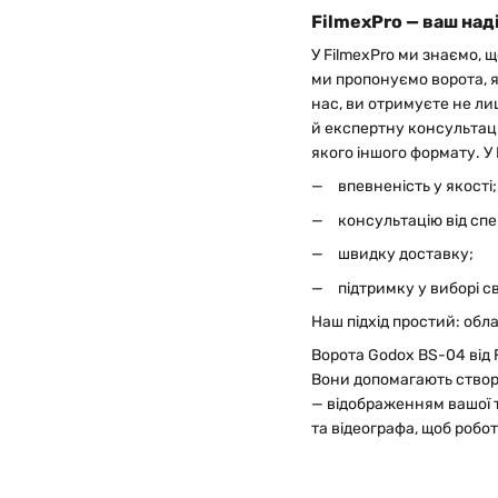
FilmexPro — ваш наді
У FilmexPro ми знаємо, 
ми пропонуємо ворота, 
нас, ви отримуєте не ли
й експертну консультаці
якого іншого формату. У
впевненість у якості
консультацію від спе
швидку доставку;
підтримку у виборі с
Наш підхід простий: об
Ворота Godox BS-04 від 
Вони допомагають створю
— відображенням вашої т
та відеографа, щоб робо