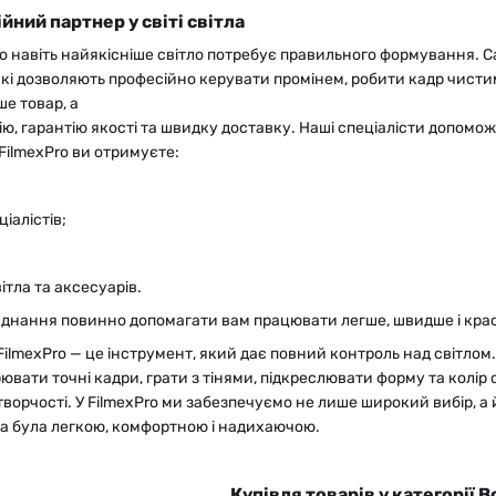
йний партнер у світі світла
що навіть найякісніше світло потребує правильного формування. 
які дозволяють професійно керувати промінем, робити кадр чисти
ше товар, а
ю, гарантію якості та швидку доставку. Наші спеціалісти допоможу
 FilmexPro ви отримуєте:
;
ціалістів;
вітла та аксесуарів.
ладнання повинно допомагати вам працювати легше, швидше і кра
FilmexPro — це інструмент, який дає повний контроль над світлом.
вати точні кадри, грати з тінями, підкреслювати форму та колір 
ворчості. У FilmexPro ми забезпечуємо не лише широкий вибір, а
та була легкою, комфортною і надихаючою.
Купівля товарів у категорії 