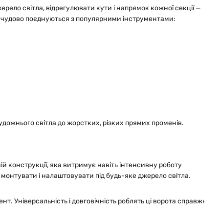
жерело світла, відрегулювати кути і напрямок кожної секції —
та чудово поєднуються з популярними інструментами:
художнього світла до жорстких, різких прямих променів.
ій конструкції, яка витримує навіть інтенсивну роботу
 монтувати і налаштовувати під будь-яке джерело світла.
т. Універсальність і довговічність роблять ці ворота справжнім 