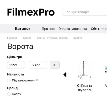
Перейти до основного контенту
Каталог
Про нас
Оплата і доставка
Обмін та
Головна
Світло
Стійки, журавлі, ворота
Ворота
Ворота
Ціна, грн
Від Ціна, грн
До Ціна, грн
ОК
Наявність
Під замовлення
2
Стійки та
А
Бренд
журавлі
Godox
2