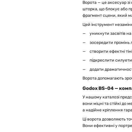
Ворота — це аксесуар з
шторка, що блокує або п
фрагмент сцени, який ма
Цей інструмент незамінн
уникнути засвітів на
зосередити промінь 
створити ефектні тін
підкреслити силуети
додати драматичност
Ворота допомагають зро
Godox BS-04 — компа
У нашому каталозі предс
вони міцні та стійкі до
а надійне кріплення гара
Ці ворота дозволяють то
Вони ефективні у портре