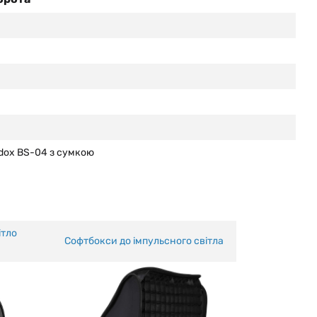
dox BS-04 з сумкою
ітло
Софтбокси до імпульсного світла