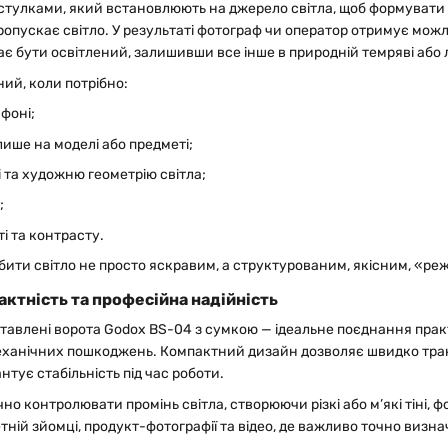
і стулками, який встановлюють на джерело світла, щоб формуват
ропускає світло. У результаті фотограф чи оператор отримує мож
є бути освітлений, залишивши все інше в природній темряві або л
ий, коли потрібно:
 фоні;
лише на моделі або предметі;
і та художню геометрію світла;
;
і та контрасту.
бити світло не просто яскравим, а структурованим, якісним, «р
ктність та професійна надійність
тавлені ворота Godox BS-04 з сумкою — ідеальне поєднання практи
 механічних пошкоджень. Компактний дизайн дозволяє швидко тран
нтує стабільність під час роботи.
чно контролювати промінь світла, створюючи різкі або м’які тіні,
тній зйомці, продукт-фотографії та відео, де важливо точно визн