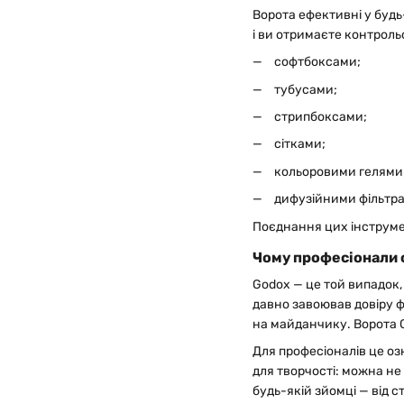
Ворота ефективні у будь-
і ви отримаєте контрол
софтбоксами;
тубусами;
стрипбоксами;
сітками;
кольоровими гелями
дифузійними фільтр
Поєднання цих інструмен
Чому професіонали
Godox — це той випадок, 
давно завоював довіру ф
на майданчику. Ворота G
Для професіоналів це оз
для творчості: можна не
будь-якій зйомці — від с