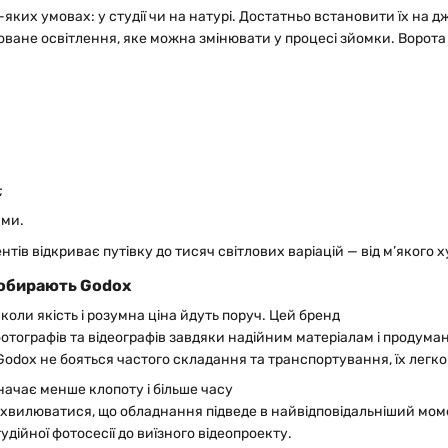
яких умовах: у студії чи на натурі. Достатньо встановити їх на д
ьоване освітлення, яке можна змінювати у процесі зйомки. Воро
;
ами.
тів відкриває путівку до тисяч світлових варіацій — від м’якого 
 обирають Godox
коли якість і розумна ціна йдуть поруч. Цей бренд
отографів та відеографів завдяки надійним матеріалам і продуман
odox не бояться частого складання та транспортування, їх легко
начає менше клопоту і більше часу
 хвилюватися, що обладнання підведе в найвідповідальніший момен
тудійної фотосесії до виїзного відеопроекту.