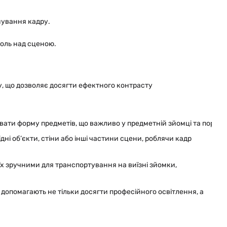
мування кадру.
роль над сценою.
, що дозволяє досягти ефектного контрасту
вати форму предметів, що важливо у предметній зйомці та портре
ні об’єкти, стіни або інші частини сцени, роблячи кадр
їх зручними для транспортування на виїзні зйомки,
допомагають не тільки досягти професійного освітлення, а