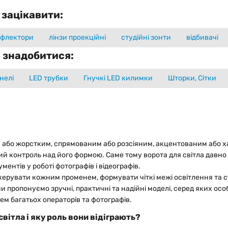
 зацікавити:
ефлектори
лінзи проекційні
студійні зонти
відбивачі
 знадобитися:
нелі
LED трубки
Гнучкі LED килимки
Шторки, Сітки
м або жорстким, спрямованим або розсіяним, акцентованим або ха
й контроль над його формою. Саме тому ворота для світла давно
ментів у роботі фотографів і відеографів.
керувати кожним променем, формувати чіткі межі освітлення та 
ми пропонуємо зручні, практичні та надійні моделі, серед яких ос
м багатьох операторів та фотографів.
світла і яку роль вони відіграють?