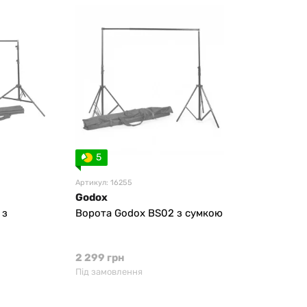
5
Артикул: 16255
Godox
 з
Ворота Godox BS02 з сумкою
2 299 грн
Під замовлення