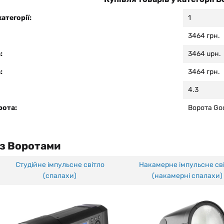
категорії:
1
3464 грн.
:
3464 uрн.
:
3464 грн.
4.3
рота:
Ворота Go
 з
Воротами
Студійне імпульсне світло
Накамерне імпульсне св
(спалахи)
(накамерні спалахи)