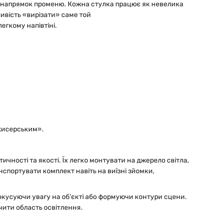
и напрямок променю. Кожна стулка працює як невелика
ливість «вирізати» саме той
егкому напівтіні.
ежисерським».
чності та якості. Їх легко монтувати на джерело світла,
спортувати комплект навіть на виїзні зйомки,
 фокусуючи увагу на об’єкті або формуючи контури сцени.
ачити область освітлення.