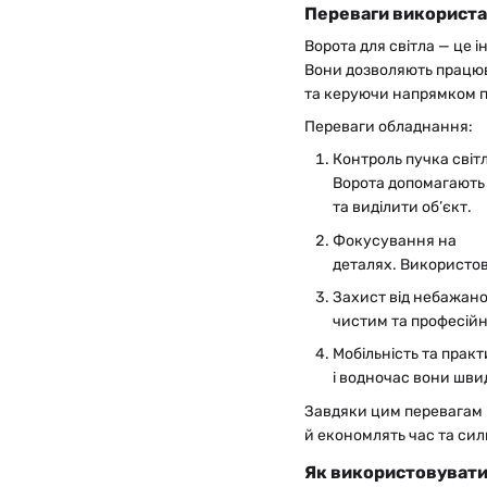
Переваги використан
Ворота для світла — це 
Вони дозволяють працюв
та керуючи напрямком п
Переваги обладнання:
Контроль пучка світл
Ворота допомагають
та виділити об’єкт.
Фокусування на
деталях. Використов
Захист від небажаног
чистим та професій
Мобільність та прак
і водночас вони шв
Завдяки цим перевагам в
й економлять час та си
Як використовувати