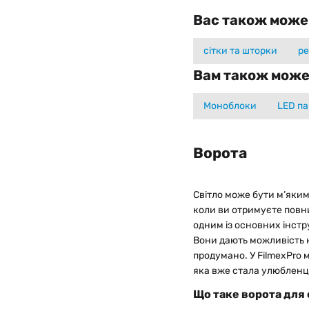
Вас також може
сітки та шторки
р
Вам також може
Моноблоки
LED па
Ворота
Світло може бути м’яки
коли ви отримуєте повни
одним із основних інстру
Вони дають можливість 
продумано. У FilmexPro 
яка вже стала улюбленце
Що таке ворота для 