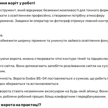
ня воріт у роботі
інструмент, який відкриває безмежні можливості для точного фор
ати з освітленням професійно, створюючи потрібну атмосферу
роменю. Завдяки їм оператор чи фотограф отримує повний конт
а.
 обмежити ширину променя та уникнути зайвого освітлення фону
уючи ворота, можна створювати чіткі контури тіней та підкреслю
о світла. Вони допомагають запобігти розсіюванню світла на сусід
ним.
тичність. Ворота Godox BS-04 поставляються з сумкою, що робить 
идко збираються та встановлюються.
орота стають незамінним аксесуаром на будь-якій зйомці. Вони 
ли, роблячи робочий процес більш комфортним і передбачуваним.
 ворота на практиці?