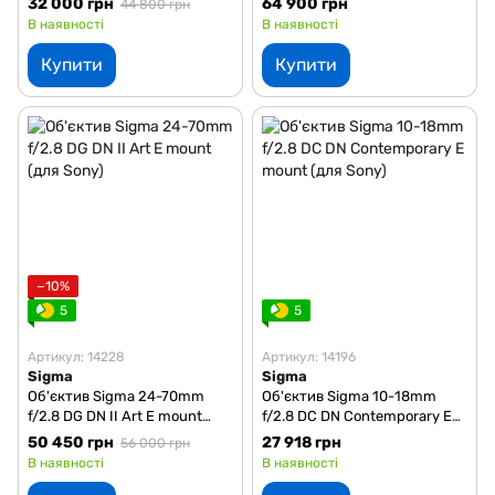
32 000 грн
64 900 грн
44 800 грн
В наявності
В наявності
Купити
Купити
−10%
5
5
Артикул: 14228
Артикул: 14196
Sigma
Sigma
Об'єктив Sigma 24-70mm
Об'єктив Sigma 10-18mm
f/2.8 DG DN II Art E mount
f/2.8 DC DN Contemporary E
(для Sony)
mount (для Sony)
50 450 грн
27 918 грн
56 000 грн
В наявності
В наявності