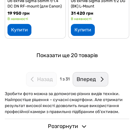
Об'єктив Sigma 56mm f/1.4
Об'єктив Sigma 35mm f/2 DG
DC DN RF-mount (для Canon)
(BK) L-Mount
19 950 грн
31 420 грн
В наявності
В наявності
Купити
Купити
Показати ще 20 товарів
Назад
Вперед
1
з 31
Зробити фото можна за допомогою різних видів техніки.
Найпростіше рішення – сучасні смартфони. Але отримати
результат високої якості дозволить лише використання
професійної камери з правильно підібраним об’єктивом.
Вас також може зацікавити:
Розгорнути
Адаптери для об'єктивів
Аксесуари до оптики