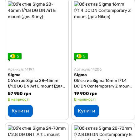
5
5
Артикул: 14197
Артикул: 14206
Sigma
Sigma
Об'єктив Sigma 28-45mm
Об'єктив Sigma 16mm f/1.4
f/1.8 DG DN Art E mount (для
DC DN Contemporary Z mount
Sony)
(для Nikon)
57 950 грн
19 900 грн
В наявності
В наявності
Купити
Купити