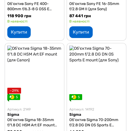
Об'єктив Sony FE 400-
Об'єктив Sony FE 16-35mm
800mm f/6.3-8 G OSS E
f/2.8 GM II (для Sony)
mount (для Sony)
118 900 грн
87 441 грн
В наявності
В наявності
Купити
Купити
−29%
5
5
Артикул: 2149
Артикул: 14192
Sigma
Sigma
Об'єктив Sigma 18-35mm
Об'єктив Sigma 70-200mm
f/1.8 DC HSM Art EF mount
f/2.8 DG DN OS Sports E
(для Canon)
mount (для Sony)