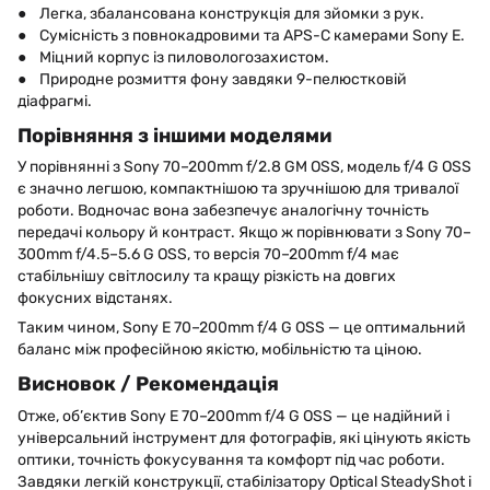
● Легка, збалансована конструкція для зйомки з рук.
● Сумісність з повнокадровими та APS-C камерами Sony E.
● Міцний корпус із пиловологозахистом.
● Природне розмиття фону завдяки 9-пелюстковій
діафрагмі.
Порівняння з іншими моделями
У порівнянні з Sony 70–200mm f/2.8 GM OSS, модель f/4 G OSS
є значно легшою, компактнішою та зручнішою для тривалої
роботи. Водночас вона забезпечує аналогічну точність
передачі кольору й контраст. Якщо ж порівнювати з Sony 70–
300mm f/4.5–5.6 G OSS, то версія 70–200mm f/4 має
стабільнішу світлосилу та кращу різкість на довгих
фокусних відстанях.
Таким чином, Sony E 70–200mm f/4 G OSS — це оптимальний
баланс між професійною якістю, мобільністю та ціною.
Висновок / Рекомендація
Отже, об’єктив Sony E 70–200mm f/4 G OSS — це надійний і
універсальний інструмент для фотографів, які цінують якість
оптики, точність фокусування та комфорт під час роботи.
Завдяки легкій конструкції, стабілізатору Optical SteadyShot і