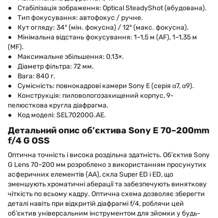
● Стабілізація зображення: Optical SteadyShot (вбудована).
● Тип фокусування: автофокус / ручне.
● Кут огляду: 34° (мін. фокусна) / 12° (макс. фокусна).
● Мінімальна відстань фокусування: 1–1,5 м (AF), 1–1,35 м
(MF).
● Максимальне збільшення: 0,13×.
● Діаметр фільтра: 72 мм.
● Вага: 840 г.
● Сумісність: повнокадрові камери Sony E (серія α7, α9).
● Конструкція: пиловологозахищений корпус, 9-
пелюсткова кругла діафрагма.
● Код моделі: SEL70200G.AE.
Детальний опис об’єктива Sony E 70–200mm
f/4 G OSS
Оптична точність і висока роздільна здатність. Об’єктив Sony
G Lens 70–200 мм розроблено з використанням просунутих
асферичних елементів (AA), скла Super ED і ED, що
зменшують хроматичні аберації та забезпечують виняткову
чіткість по всьому кадру. Оптична схема дозволяє зберегти
деталі навіть при відкритій діафрагмі f/4, роблячи цей
об’єктив універсальним інструментом для зйомки у будь-