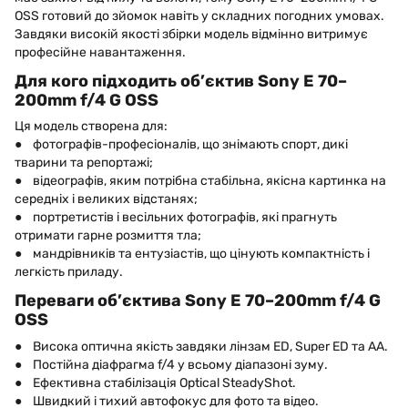
OSS готовий до зйомок навіть у складних погодних умовах.
Завдяки високій якості збірки модель відмінно витримує
професійне навантаження.
Для кого підходить об’єктив Sony E 70–
200mm f/4 G OSS
Ця модель створена для:
● фотографів-професіоналів, що знімають спорт, дикі
тварини та репортажі;
● відеографів, яким потрібна стабільна, якісна картинка на
середніх і великих відстанях;
● портретистів і весільних фотографів, які прагнуть
отримати гарне розмиття тла;
● мандрівників та ентузіастів, що цінують компактність і
легкість приладу.
Переваги об’єктива Sony E 70–200mm f/4 G
OSS
● Висока оптична якість завдяки лінзам ED, Super ED та AA.
● Постійна діафрагма f/4 у всьому діапазоні зуму.
● Ефективна стабілізація Optical SteadyShot.
● Швидкий і тихий автофокус для фото та відео.