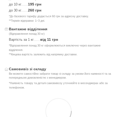
195 грн
до 10 кг
.....
260 грн
до 30 кг
.....
*До базового тарифу додається 60 грн за адресну доставку.
**Термін відправки: 1–3 дні.
Вантажне відділення
(Відправлення понад 30 кг)
від 11 грн
Вартість за 1 кг
.....
*Відправлення понад 30 кг оформлюються виключно через вантажне
відділення.
**Кінцева вартість залежить від напрямку доставки.
Самовивіз зі складу
Ви можете самостійно забрати товар зі складу за умови його наявності та за
попередньою домовленістю з менеджером.
*Наявність товару та деталі самовивозу уточнюйте в месенджерах або за
телефоном.