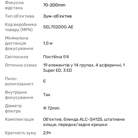
Фокусна
70-200mm
відстань
Тип об'єктива
Зум-об'єктив
Код виробника
SEL70200G.AE
товару (MPN)
Мінімальна
дистанція
1,0 м
фокусування
Світлосила
Постійна f/4
Оптична схема
19 елементів у 14 групах, 4 асферичні, 1
Super ED, 3 ED
Пило-
Є
вологозахист
Внутрішнє
Так
фокусування
Діаметр
Φ 72mm
фільтра
Комплектація
Об'єктив, бленда ALC-SH125, штативне
кільце, передня/задня кришки
Кратність зуму
2,9×