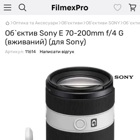
Оптика та Аксесуари
Об'єктиви
Об'єктиви SONY
Об`єкти
Об`єктив Sony E 70-200mm f/4 G
(вживаний) (для Sony)
Артикул:
11614
Написати відгук