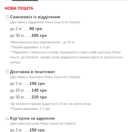
НОВА ПОШТА
Самовивіз із відділення
(Доставка у відділення Нової пошти по Україні)
90 грн
до 2 кг
.....
200 грн
до 30 кг
.....
*Максимальна вага відправлення - до 30 кг.
**Термін відправки: 1–3 дні.
***Відправки з Київського складу передаються через забір курʼєром Нової
пошти, до базового тарифу може додаватися окрема вартість курʼєрського
забору.
Доставка в поштомат
(Доставка у поштомат Нової пошти по Україні)
100 грн
до 2 кг
.....
145 грн
до 10 кг
.....
210 грн
до 30 кг
.....
*До базового тарифу додається 10 грн за кожне місце.
**Термін відправки: 1–3 дні.
Курʼєром за адресою
(Доставка курʼєром Нової пошти по Україні)
150 грн
до 2 кг
.....