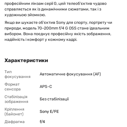
професійним лінзам серії G, цей телеоб’єктив чудово
справляється як із динамічними сюжетами, так і з
художньою зйомкою.
Якщо ви шукаєте об’єктив Sony для спорту, портрету чи
природи, модель 70–200mm f/4 G OSS стане ідеальним
вибором. Вона поєднує професійну якість зображення,
надійність і комфорт у кожному кадрі.
Характеристики
Тип
Автоматичне фокусування (AF)
фокусування
Формат
APS-C
сенсора
Стабілізація
Без стабілізації
зображення
Кріплення
Sony E/FE
(байонет)
Діафрагма
f/4