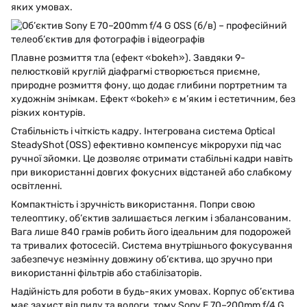
яких умовах.
Плавне розмиття тла (ефект «bokeh»). Завдяки 9-
пелюстковій круглій діафрагмі створюється приємне,
природне розмиття фону, що додає глибини портретним та
художнім знімкам. Ефект «bokeh» є м’яким і естетичним, без
різких контурів.
Стабільність і чіткість кадру. Інтегрована система Optical
SteadyShot (OSS) ефективно компенсує мікрорухи під час
ручної зйомки. Це дозволяє отримати стабільні кадри навіть
при використанні довгих фокусних відстаней або слабкому
освітленні.
Компактність і зручність використання. Попри свою
телеоптику, об’єктив залишається легким і збалансованим.
Вага лише 840 грамів робить його ідеальним для подорожей
та тривалих фотосесій. Система внутрішнього фокусування
забезпечує незмінну довжину об’єктива, що зручно при
використанні фільтрів або стабілізаторів.
Надійність для роботи в будь-яких умовах. Корпус об’єктива
має захист від пилу та вологи, тому Sony E 70–200mm f/4 G