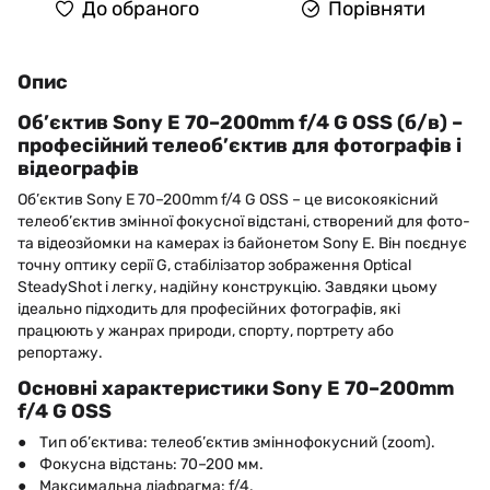
До обраного
Порівняти
Опис
Об’єктив Sony E 70–200mm f/4 G OSS (б/в) –
професійний телеоб’єктив для фотографів і
відеографів
Об’єктив Sony E 70–200mm f/4 G OSS – це високоякісний
телеоб’єктив змінної фокусної відстані, створений для фото-
та відеозйомки на камерах із байонетом Sony E. Він поєднує
точну оптику серії G, стабілізатор зображення Optical
SteadyShot і легку, надійну конструкцію. Завдяки цьому
ідеально підходить для професійних фотографів, які
працюють у жанрах природи, спорту, портрету або
репортажу.
Основні характеристики Sony E 70–200mm
f/4 G OSS
● Тип об’єктива: телеоб’єктив зміннофокусний (zoom).
● Фокусна відстань: 70–200 мм.
● Максимальна діафрагма: f/4.