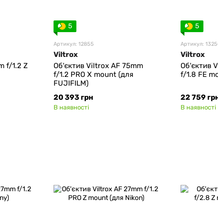
5
5
Артикул: 12855
Артикул: 132
Viltrox
Viltrox
 f/1.2 Z
Об'єктив Viltrox AF 75mm
Об'єктив V
f/1.2 PRO Х mount (для
f/1.8 FE m
FUJIFILM)
20 393 грн
22 759 гр
В наявності
В наявності