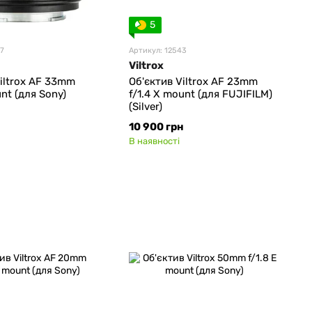
5
47
Артикул: 12543
Viltrox
Viltrox AF 33mm
Об'єктив Viltrox AF 23mm
unt (для Sony)
f/1.4 Х mount (для FUJIFILM)
(Silver)
н
10 900 грн
В наявності