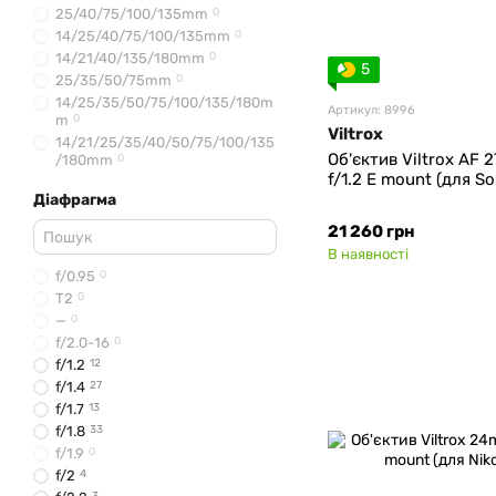
25/40/75/100/135mm
0
14/25/40/75/100/135mm
0
14/21/40/135/180mm
0
5
25/35/50/75mm
0
14/25/35/50/75/100/135/180m
Артикул: 8996
m
0
Viltrox
14/21/25/35/40/50/75/100/135
Об'єктив Viltrox AF
/180mm
0
f/1.2 E mount (для So
18/24/35/50/85/105mm
0
Діафрагма
28/40/75mm
0
10mm
0
21 260 грн
11mm
0
В наявності
12mm
0
f/0.95
0
13mm
5
T2
0
14mm
2
—
0
15mm
3
f/2.0-16
0
16mm
6
f/1.2
12
17mm
0
f/1.4
27
18mm
0
f/1.7
13
20mm
7
f/1.8
33
21mm
0
f/1.9
0
23mm
6
f/2
4
24mm
3