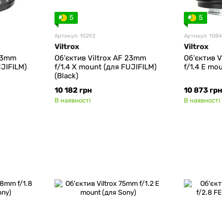
5
5
Артикул: 10292
Артикул: 108
Viltrox
Viltrox
 33mm
Об'єктив Viltrox AF 23mm
Об'єктив 
UJIFILM)
f/1.4 Х mount (для FUJIFILM)
f/1.4 E mo
(Black)
10 182 грн
10 873 гр
В наявності
В наявності