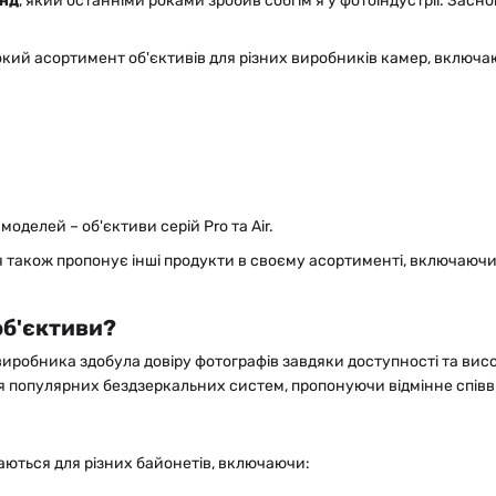
енд
, який останніми роками зробив собі ім'я у фотоіндустрії. Зас
кий асортимент об'єктивів для різних виробників камер, включа
оделей – об'єктиви серій Pro та Air.
ія також пропонує інші продукти в своєму асортименті, включаючи 
 об'єктиви
?
иробника здобула довіру фотографів завдяки доступності та висок
я популярних бездзеркальних систем, пропонуючи відмінне співві
каються для різних байонетів, включаючи: