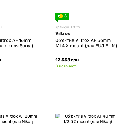
5
50
Артикул: 13829
Viltrox
iltrox AF 16mm
Об'єктив Viltrox AF 56mm
ount (для Sony )
f/1.4 Х mount (для FUJIFILM)
н
12 558 грн
В наявності