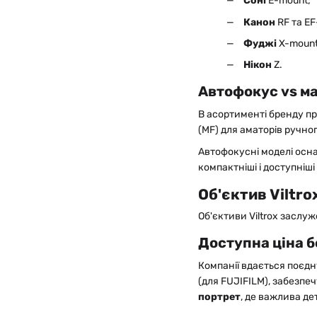
Соні
E-mount;
18-50mm
18-300mm
0
Канон
RF та EF
20-35mm
0
Фуджі
X-mount
20-70mm
0
20-200mm
0
Нікон
Z.
24-70mm
0
24–105mm
0
Автофокус
vs м
26-45mm
0
28-45mm
0
В асортименті бренду пре
28-70mm
0
(MF) для аматорів ручно
28-75mm
0
Автофокусні моделі осна
28–105mm
0
компактніші і доступніші
28-200mm
0
30-300mm
1
Об'єктив Viltro
35-75mm
0
35-100mm
0
Об'єктиви Viltrox заслу
40-1200mm
0
Доступна ціна б
45-85mm
0
50-150mm
0
Компанії вдається поєдн
50-400mm
0
(для FUJIFILM), забезпе
60-600mm
0
портрет
, де важлива де
70-200mm
0
70-300mm
0