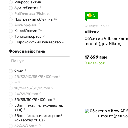
Макрооб'єктив
1
Зум-об'єктив
1
Риб'яче око (Fisheye)
0
5
Портретний об'єктив
32
Анаморфний
0
Артикул: 15800
Кінооб'єктив
26
Viltrox
Tелеконвертер
2
Об'єктив Viltrox 75mm
Ширококутний конвертер
2
mount (для Nikon)
Фокусна відстань
17 699 грн
В наявності
9mm
3
28/32/40/55/75/100mm
0
—
0
18/24/35/50/85mm
0
24/35/50mm
0
25/35/50/75/100mm
1
50mm (екв., телеконвертер
x1.4)
2
28mm (екв., ширококутний
конвертер x0.8)
2
32/45/75mm
0