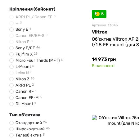
Viltrox
139
Кріплення (байонет)
Yongnuo
11
5
ARRI PL / Canon EF
0
—
0
Артикул: 13045
Sony E
1
Viltrox
Canon EF/EF-S
0
Об'єктив Viltrox AF
Nikon F
0
f/1.8 FE mount (для 
Sony E/FE
46
Fujifilm X
25
14 973 грн
Micro Four Thirds (MFT)
3
В наявності
L-Mount
5
Leica M
0
Nikon Z
36
ARRI PL
2
Canon RF
1
Canon EF-M
5
DL Mount
1
PL Mount
14
Тип об'єктива
PL/EF Mounts
0
змінний ARRI PL
0
Стандартний
26
Hasselblad X
0
Ширококутний
46
Телеоб'єктив
3