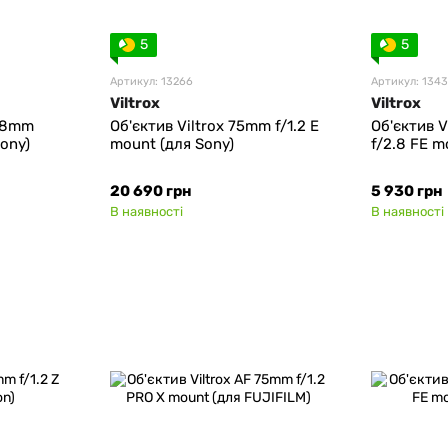
5
5
Артикул: 13266
Артикул: 1343
Viltrox
Viltrox
 28mm
Об'єктив Viltrox 75mm f/1.2 E
Об'єктив 
Sony)
mount (для Sony)
f/2.8 FE m
20 690 грн
5 930 грн
В наявності
В наявності