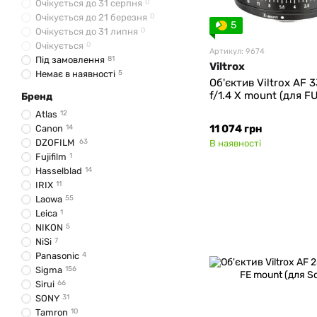
Очікується до 31 серпня
0
Очікується до 21 березня
0
5
Очікується до 31 липня
0
Очікується
0
Артикул: 9674
Під замовлення
81
Viltrox
Немає в наявності
5
Об'єктив Viltrox AF
f/1.4 Х mount (для F
Бренд
Atlas
12
11 074 грн
Canon
14
DZOFILM
63
В наявності
Fujifilm
1
Hasselblad
14
IRIX
11
Laowa
55
Leica
1
NIKON
5
NiSi
7
Panasonic
4
Sigma
156
Sirui
66
SONY
31
Tamron
10