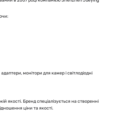
нований в 2007 році компанією Shenzhen Jueying
ючи:
адаптери, монітори для камер і світлодіодні
ій якості. Бренд спеціалізується на створенні
дношення ціни та якості.