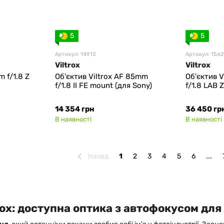
5
5
Артикул: 14913
Артикул: 1562
Viltrox
Viltrox
m f/1.8 Z
Об'єктив Viltrox AF 85mm
Об'єктив V
f/1.8 II FE mount (для Sony)
f/1.8 LAB 
14 354 грн
36 450 гр
В наявності
В наявності
Назад
1
2
3
4
5
6
...
rox: доступна оптика з автофокусом дл