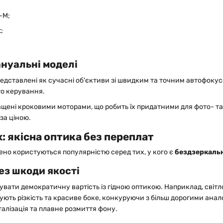
-M;
;
ануальні моделі
дставлені як сучасні об'єктиви зі швидким та точним автофокусом 
го керування.
щені кроковими моторами, що робить їх придатними для фото- та 
 за ціною.
x
: якісна
оптика
без переплат
жено користуються популярністю серед тих, у кого є
бездзеркаль
ез шкоди якості
увати демократичну вартість із гідною оптикою. Наприклад, світл
чують різкість та красиве боке, конкуруючи з більш дорогими ана
талізація та плавне розмиття фону.