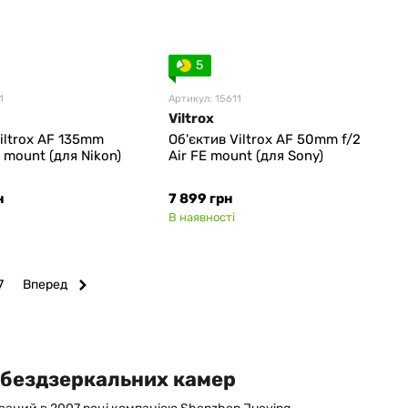
5
1
Артикул: 15611
Viltrox
iltrox AF 135mm
Об'єктив Viltrox AF 50mm f/2
Z mount (для Nikon)
Air FE mount (для Sony)
н
7 899 грн
В наявності
7
Вперед
я бездзеркальних камер