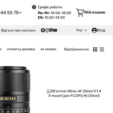
Графік роботи:
444 55 75
Мій кошик
Пн-Пт:
10:00–18:00
Сб:
10:00–14:00
Вхід
Укр
Відгуки про магазин
Відображення:
ю
спочатку дешевші
за назвою