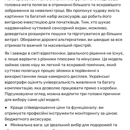
головна мета полягає в отриманні більшого та яскравішого
зображення за невеликі гроші. Він пропонує чудову якість
картинки та багатий набір аксесуарів, що робить його
вигідною інвестицією для початківців. Тим, хто шукає
надзвичайно чутливий сенсорний екран, можливо,
доведеться розширити пошуки та підготуватися до більших
витрат. Обираючи дорожчі альтернативи, ви швидше за все
отримаєте важчий та масивніший пристрій.
Як і завжди в світі відеотехніки, ідеального рішення не існує,
є лише варіанти з різними плюсами та мінусами. Ця модель
займає свою нішу як легкий та яскравий помічник, який
суттєво полегшує процес зйомки в порівнянні з
використанням лише камерного дисплея. Українські
відеографи оцінять універсальність живлення та багату
комплектацію, яка дозволяє працювати прямо з коробки.
Підсумовуючи огляд, можна виділити три головні причини
для вибору саме цієї моделі.
● Краще співвідношення ціни та функціоналу: ви
отримуєте професійні інструменти моніторингу за ціною
бюджетного аксесуара.
● Мінімальна вага: це ідеальний вибір для подорожей та