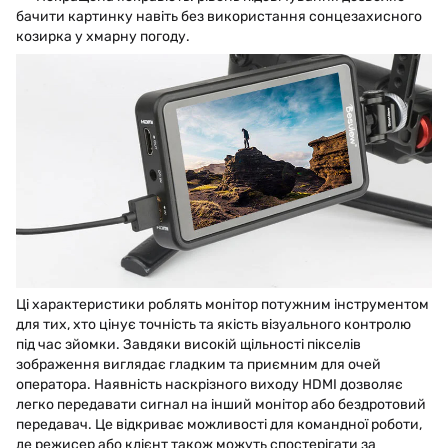
бачити картинку навіть без використання сонцезахисного
козирка у хмарну погоду.
Ці характеристики роблять монітор потужним інструментом
для тих, хто цінує точність та якість візуального контролю
під час зйомки. Завдяки високій щільності пікселів
зображення виглядає гладким та приємним для очей
оператора. Наявність наскрізного виходу HDMI дозволяє
легко передавати сигнал на інший монітор або бездротовий
передавач. Це відкриває можливості для командної роботи,
де режисер або клієнт також можуть спостерігати за