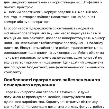
для швидкого завантаження користувацьких LUT-файлів у
пам’ять пристрою.
● Легкий пластиковий корпус: завдяки мінімальній вазі
монітор не створює зайвого навантаження на байонет
камери або руки оператора.
Ці особливості підкреслюють орієнтованість моделі на
мобільних операторів, які змушені часто пересуватися між
локаціями. Компактність дозволяє використовувати монітор
навіть на невеликих стабілізаторах без порушення балансу
системи. Відсутність зайвої ваги робить тривалі зміни менш
виснажливими для спини та рук оператора. Якість збірки за
таку ціну викликає приємне здивування, адже пристрій не
відчувається крихким чи дешевим. Це надійний фундамент
для побудови бюджетного, але функціонального знімального
комплекту.
Особливості програмного забезпечення та
сенсорного керування
Теоретично програмна сторона
Desview R5II
є дуже
потужною та пропонує всі необхідні інструменти для
сучасного виробництва. Користувач отримує підтримку
функції pinch-to-zoom для детального огляду фокусу, роботу