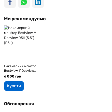
Ми рекомендуємо
Накамерний монітор
Bestview // Desview
R5II (5.5") (R5II)
6 000 грн
Купити
Обговорення