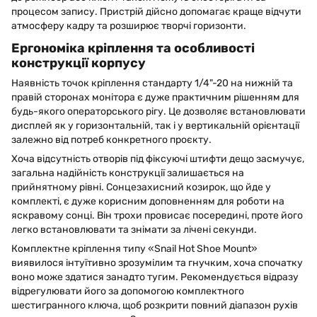
процесом запису. Пристрій дійсно допомагає краще відчути
атмосферу кадру та розширює творчі горизонти.
Ергономіка кріплення та особливості
конструкції корпусу
Наявність точок кріплення стандарту 1/4"-20 на нижній та
правій сторонах монітора є дуже практичним рішенням для
будь-якого операторського рігу. Це дозволяє встановлювати
дисплей як у горизонтальній, так і у вертикальній орієнтації
залежно від потреб конкретного проєкту.
Хоча відсутність отворів під фіксуючі штифти дещо засмучує,
загальна надійність конструкції залишається на
прийнятному рівні. Сонцезахисний козирок, що йде у
комплекті, є дуже корисним доповненням для роботи на
яскравому сонці. Він трохи провисає посередині, проте його
легко встановлювати та знімати за лічені секунди.
Комплектне кріплення типу «Snail Hot Shoe Mount»
виявилося інтуїтивно зрозумілим та гнучким, хоча спочатку
воно може здатися занадто тугим. Рекомендується відразу
відрегулювати його за допомогою комплектного
шестигранного ключа, щоб розкрити повний діапазон рухів