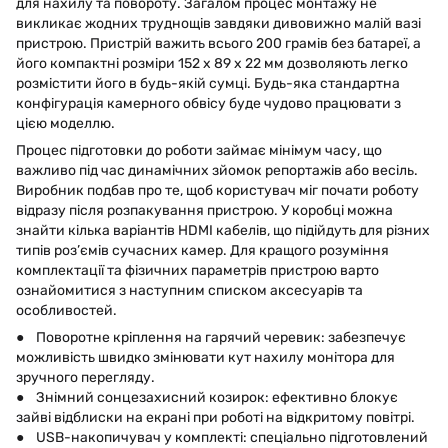
для нахилу та повороту. Загалом процес монтажу не
викликає жодних труднощів завдяки дивовижно малій вазі
пристрою. Пристрій важить всього 200 грамів без батареї, а
його компактні розміри 152 x 89 x 22 мм дозволяють легко
розмістити його в будь-якій сумці. Будь-яка стандартна
конфігурація камерного обвісу буде чудово працювати з
цією моделлю.
Процес підготовки до роботи займає мінімум часу, що
важливо під час динамічних зйомок репортажів або весіль.
Виробник подбав про те, щоб користувач міг почати роботу
відразу після розпакування пристрою. У коробці можна
знайти кілька варіантів HDMI кабелів, що підійдуть для різних
типів роз’ємів сучасних камер. Для кращого розуміння
комплектації та фізичних параметрів пристрою варто
ознайомитися з наступним списком аксесуарів та
особливостей.
● Поворотне кріплення на гарячий черевик: забезпечує
можливість швидко змінювати кут нахилу монітора для
зручного перегляду.
● Знімний сонцезахисний козирок: ефективно блокує
зайві відблиски на екрані при роботі на відкритому повітрі.
● USB-накопичувач у комплекті: спеціально підготовлений