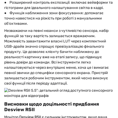
● Розширений контроль експозиції: включає вейвформи та
гістограми для ідеального налаштування світла в кадрі.
● Функція наближення зони фокусування: допомагає
точно навестися на різкість при роботі з мануальними
об’єктивами.
Незважаючи на певні нюанси з чутливістю сенсора, набір
функцій за таку вартість залишається вражаючим.
Можливість завантажити власні LUT через комплектний
USB-драйв значно спрощує превізуалізацію фінального
продукту. Це дозволяє клієнту бачити наближену до
реальності картинку вже на етапі запису, що підвищує
рівень довіри до команди. Всі інструменти легко
налаштовуються через внутрішнє меню, хоча це і вимагає
певної звички до специфіки сенсорного екрана. Пристрій
залишається робочим інструментом, який чесно виконує
свої функції після періоду адаптації.
Висновки щодо доцільності придбання
Desview R5II
Монітор
Desview R5II
є сильним інструментом, якщо ваша