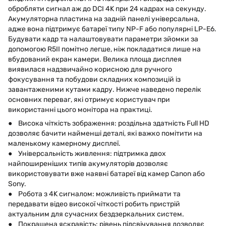
обробляти сигнал аж до DCI 4K при 24 кадрах на секунду.
Акумуляторна пластина на задній панелі універсальна,
адже вона підтримує батареї типу NP-F або популярні LP-E6.
Будувати кадр та налаштовувати параметри зйомки за
допомогою R5II помітно легше, ніж покладатися лише на
вбудований екран камери. Велика площа дисплея
виявилася надзвичайно корисною для ручного
фокусування та побудови складних композицій із
завантаженими кутами кадру. Нижче наведено перелік
основних переваг, які отримує користувач при
використанні цього монітора на практиці.
● Висока чіткість зображення: роздільна здатність Full HD
дозволяє бачити найменші деталі, які важко помітити на
маленькому камерному дисплеї.
● Універсальність живлення: підтримка двох
найпоширеніших типів акумуляторів дозволяє
використовувати вже наявні батареї від камер Canon або
Sony.
● Робота з 4K сигналом: можливість приймати та
передавати відео високої чіткості робить пристрій
актуальним для сучасних бездзеркальних систем.
● Покращена яскравість: рівень підсвічування дозволяє