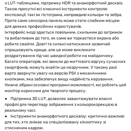
з LUT-таблицями, підтримку HDR та анаморфотний десквіз.
Також присутні всі класичні інструменти контролю
експозиції, такі як гістограма, неправдиві кольори та зебра.
Проте саме сенсорна панель може стати слабким місцем
для деяких професійних користувачів.
Інтерфейс іноді здається повільним, схильним до затримок
та вибагливим до того, як саме ви торкаєтеся екрана або
робите свайпи. Довгі та сильні натискання зазвичай
спрацьовують краще, але це може викликати
роздратування під час швидкої роботи на майданчику.
Багато операторів, які звикли до миттєвого відгуку сучасних
смартфонів, можуть знайти це незручним. У такому разі
варто звернути увагу на версію P5II з механічними
кнопками, яка забезпечує вищу надійність керування.
Нижче зібрані основні програмні можливості, які роблять цей
монітор корисним для творчого процесу.
● Підтримка 3D LUT: дозволяє завантажувати власні
профілі для перегляду зображення з кольорокорекцією в
реальному часі.
● Інструменти анаморфотного десквізу: критично важливі
для тих, хто знімає на спеціалізовану кінооптику зі
стисненим кадром.