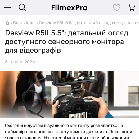
Блог
Інше
Desview R5II 5.5": детальний огляд доступного 
Desview R5II 5.5": детальний огляд
доступного сенсорного монітора
для відеографів
8 травня 2026
Сьогодні індустрія візуального контенту розвивається з
неймовірною швидкістю, тому вимоги до якості зображення
зростають щодня. Накамерні монітори стали обов’язковим