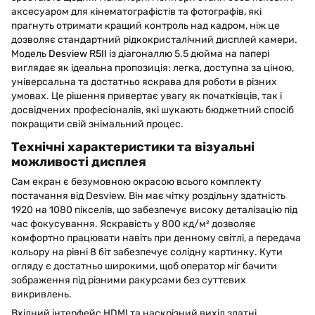
аксесуаром для кінематографістів та фотографів, які
прагнуть отримати кращий контроль над кадром, ніж це
дозволяє стандартний рідкокристалічний дисплей камери.
Модель
Desview R5II
із діагоналлю 5.5 дюйма на папері
виглядає як ідеальна пропозиція: легка, доступна за ціною,
універсальна та достатньо яскрава для роботи в різних
умовах. Це рішення привертає увагу як початківців, так і
досвідчених професіоналів, які шукають бюджетний спосіб
покращити свій знімальний процес.
Технічні характеристики та візуальні
можливості дисплея
Сам екран є безумовною окрасою всього комплекту
постачання від Desview. Він має чітку роздільну здатність
1920 на 1080 пікселів, що забезпечує високу деталізацію під
час фокусування. Яскравість у 800 кд/м² дозволяє
комфортно працювати навіть при денному світлі, а передача
кольору на рівні 8 біт забезпечує солідну картинку. Кути
огляду є достатньо широкими, щоб оператор міг бачити
зображення під різними ракурсами без суттєвих
викривлень.
Вхідний інтерфейс HDMI та наскрізний вихід здатні