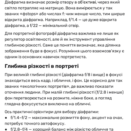
Діафрагма визначає розмір отвору в
об'єктиві
, через який
світло потрапляє на матрицю. Вона вимірюється у так
званих «фstops» або числах f: чим менше число, тим ширше
відкрита діафрагма. Наприклад, f/1.4 — це дуже відкрита
діафрагма, а f/22 — мінімальний отвір.
Для портретної фотографії діафрагма важлива не лише як
регулятор освітленості, але й як інструмент управління
глибиною різкості. Саме це поняття визначає, яка ділянка
зображення буде в фокусі. Розуміння цього взаємозв'язку є
одним із основних навичок портретиста.
Глибина різкості в портреті
При великій глибині різкості (діафрагма f/8 і вище) в фокусі
знаходиться весь кадр, і обличчя, і фон. Це корисно для так
званих «екологічних портретів», де важливо показати
оточення людини. При малій глибині різкості (f/2.8 і менше)
фон перетворюється на розмите, ніжне боке, а погляд
глядача фокусується виключно на обличчі.
Ось практичні орієнтири для вибору діафрагми:
● f/1.4–f/2 — максимальне розмиття фону, акцент на очах,
потребує точного автофокусу.
● f/2.8–f/4 — хороший баланс між різкістю обличчя та