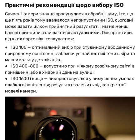
Практичні рекомендації щодо вибору ISO
Сучасні
камери
значно просунулися в обробці шуму, і те, що
ще п'ять років тому вважалося неприпустимим ISO, сьогодні
може давати цілком прийнятний результат. Тим не менш,
базові принципи залишаються актуальними. Ось орієнтири,
від яких варто відштовхуватися:
● ISO 100 — оптимальний вибір при студійному або денному
природному освітленні, забезпечує найчистіші тони шкіри та
максимальну деталізацію.
● ISO 400–800 — допустимо при м'якому розсіяному світлі в
приміщенні або в хмарний день на вулиці.
● ISO 1600 і вище — використовується у вимушених умовах
слабкого освітлення; результат залежить від конкретної
моделі камери.