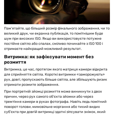
Пам'ятайте, що більший розмір фінального зображення, чи то
великий друк, чи екранна публікація, то помітнішим буде
шум при високих ISO. Якщо ви використовуєте потужне
постійне світло або спалах, сміливо починайте з ISO 100 і
отримаєте найкращий можливий результат.
Витримка: як зафіксувати момент без
розмиття
Витримка, це час, протягом якого матриця камери відкрита
для сприйняття світла. Короткі витримки «заморожують»
рух, довгі, пропускають більше світла, але збільшують ризик
отримати розмите зображення.
При портретній зйомці розмиття може виникнути з двох
причин, через рух самого об'єкта зйомки або через
тремтіння камери в руках фотографа. Навіть ледь помітний
поворот голови, мимовільне моргання або тихий видих
суб'єкта при довгій витримці здатні зіпсувати знімок, який