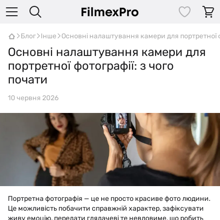
Блог
Інше
Основні налаштування камери для портретної фо
Основні налаштування камери для
портретної фотографії: з чого
почати
10 червня 2026
Портретна фотографія — це не просто красиве фото людини.
Це можливість побачити справжній характер, зафіксувати
живу емоцію, передати глядачеві те невловиме, що робить