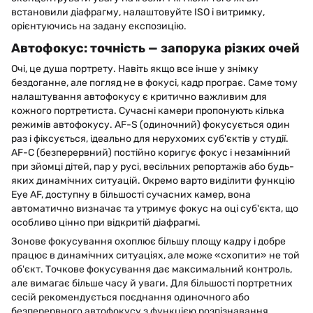
встановили діафрагму, налаштовуйте ISO і витримку,
орієнтуючись на задану експозицію.
Автофокус: точність — запорука різких очей
Очі, це душа портрету. Навіть якщо все інше у знімку
бездоганне, але погляд не в фокусі, кадр програє. Саме тому
налаштування автофокусу є критично важливим для
кожного портретиста. Сучасні камери пропонують кілька
режимів автофокусу. AF-S (одиночний) фокусується один
раз і фіксується, ідеально для нерухомих суб'єктів у студії.
AF-C (безперервний) постійно коригує фокус і незамінний
при зйомці дітей, пар у русі, весільних репортажів або будь-
яких динамічних ситуацій. Окремо варто виділити функцію
Eye AF, доступну в більшості сучасних камер, вона
автоматично визначає та утримує фокус на оці суб'єкта, що
особливо цінно при відкритій діафрагмі.
Зонове фокусування охоплює більшу площу кадру і добре
працює в динамічних ситуаціях, але може «схопити» не той
об'єкт. Точкове фокусування дає максимальний контроль,
але вимагає більше часу й уваги. Для більшості портретних
сесій рекомендується поєднання одиночного або
безперервного автофокусу з функцією розпізнавання