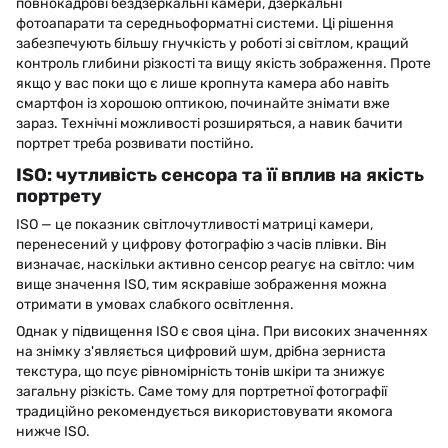
повнокадрові бездзеркальні камери, дзеркальні
фотоапарати та середньоформатні системи. Ці рішення
забезпечують більшу гнучкість у роботі зі світлом, кращий
контроль глибини різкості та вищу якість зображення. Проте
якщо у вас поки що є лише кропнута камера або навіть
смартфон із хорошою оптикою, починайте знімати вже
зараз. Технічні можливості розширяться, а навик бачити
портрет треба розвивати постійно.
ISO: чутливість сенсора та її вплив на якість
портрету
ISO — це показник світлочутливості матриці камери,
перенесений у цифрову фотографію з часів плівки. Він
визначає, наскільки активно сенсор реагує на світло: чим
вище значення ISO, тим яскравіше зображення можна
отримати в умовах слабкого освітлення.
Однак у підвищення ISO є своя ціна. При високих значеннях
на знімку з'являється цифровий шум, дрібна зерниста
текстура, що псує рівномірність тонів шкіри та знижує
загальну різкість. Саме тому для портретної фотографії
традиційно рекомендується використовувати якомога
нижче ISO.