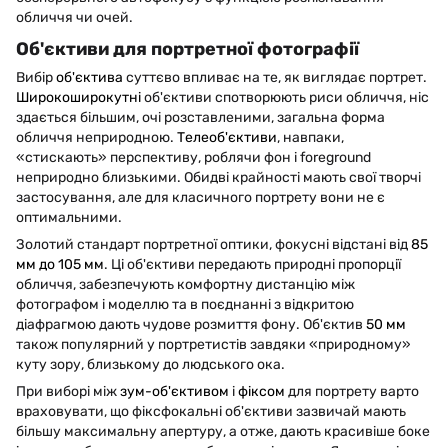
обличчя чи очей.
Об'єктиви для портретної фотографії
Вибір
об'єктива
суттєво впливає на те, як виглядає портрет.
Широкоширокутні
об'єктиви спотворюють риси обличчя, ніс
здається більшим, очі розставленими, загальна форма
обличчя неприродною.
Телеоб'єктиви
, навпаки,
«стискають» перспективу, роблячи фон і foreground
неприродно близькими. Обидві крайності мають свої творчі
застосування, але для класичного портрету вони не є
оптимальними.
Золотий стандарт портретної оптики, фокусні відстані від
85
мм до 105 мм
. Ці об'єктиви передають природні пропорції
обличчя, забезпечують комфортну дистанцію між
фотографом і моделлю та в поєднанні з відкритою
діафрагмою дають чудове розмиття фону. Об'єктив
50 мм
також популярний у портретистів завдяки «природному»
куту зору, близькому до людського ока.
При виборі між
зум-об'єктивом
і
фіксом
для портрету варто
враховувати, що фіксфокальні об'єктиви зазвичай мають
більшу максимальну апертуру, а отже, дають красивіше боке