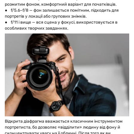
розмитим фоном, комфортний варіант для початківців.
● f/5.6–f/8 — фон залишається помітним, підходить для
портретів у локації або групових знімків.
● f/11 і вище — вся сцена у фокусі, використовується в
особливих творчих завданнях.
Відкрита діафрагма вважається класичним інструментом
портретиста, бо дозволяє «відділити» людину від фону й
сконцентрувати увагу на її обличчі. Після того як ви