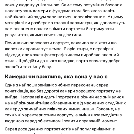
кожну людину унікальною. Саме тому розуміння базових
налаштувань
камери
є фундаментом, без якого навіть
найцікавіший задум залишиться нереалізованим. У цьому
матеріалі ми розберемо головні параметри, які допоможуть
вам впевнено почати знімати портрети й отримувати
результати, якими хочеться ділитися.
Починаючи освоювати портрет, важливо пам'ятати що
жорстких правил тут немає. Є орієнтири, є перевірені
підходи, але кожен фотограф з часом виробляє власний
стиль. Щоб дійти до нього швидше, варто спочатку добре
засвоїти технічну базу.
Камера: чи важливо, яка вона у вас є
Одне з найпоширеніших хибних переконань серед
початківців, що без дорогої
камери
хорошого портрету не
вийде. Насправді видатні портрети в різний час знімалися
на найрізноманітніше обладнання: від масивних студійних
камер до звичайних плівкових «мильниць». Головне, не
технічні характеристики корпусу, а вміння взаємодіяти з
людиною перед об'єктивом і ловити справжній момент.
Серед досвідчених портретистів найпопулярнішими є