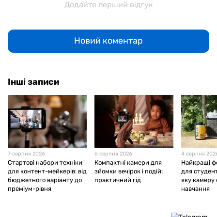
Додайте перший відгук
Новий коментар
Інші записи
7 серпня 2026
6 серпня 2026
4 серпня 202
Стартові набори техніки
Компактні камери для
Найкращі ф
для контент-мейкерів: від
зйомки вечірок і подій:
для студент
бюджетного варіанту до
практичний гід
яку камеру
преміум-рівня
навчання