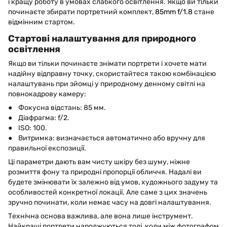
і кращу роботу в умовах слабкого освітлення. Якщо ви тільки
починаєте збирати портретний комплект,
85mm f/1.8
стане
відмінним стартом.
Стартові налаштування для природного
освітлення
Якщо ви тільки починаєте знімати портрети і хочете мати
надійну відправну точку, скористайтеся такою комбінацією
налаштувань при зйомці у природному денному світлі на
повнокадрову камеру:
● Фокусна відстань: 85 мм.
● Діафрагма: f/2.
● ISO: 100.
● Витримка: визначається автоматично або вручну для
правильної експозиції.
Ці параметри дають вам чисту шкіру без шуму, ніжне
розмиття фону та природні пропорції обличчя. Надалі ви
будете змінювати їх залежно від умов, художнього задуму та
особливостей конкретної локації. Але саме з цих значень
зручно починати, коли немає часу на довгі налаштування.
Технічна основа важлива, але вона лише інструмент.
Найкращі портрети народжуються тоді, коли між фотографом