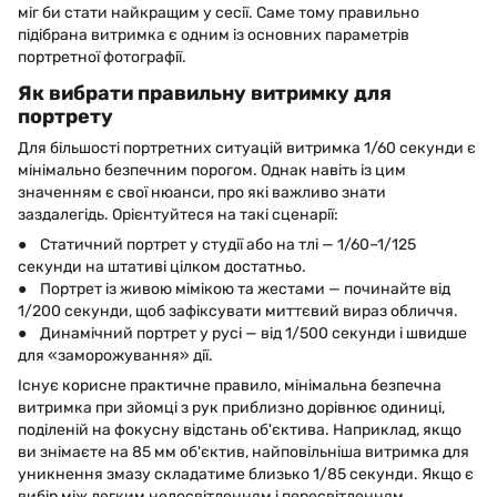
міг би стати найкращим у сесії. Саме тому правильно
підібрана витримка є одним із основних параметрів
портретної фотографії.
Як вибрати правильну витримку для
портрету
Для більшості портретних ситуацій витримка 1/60 секунди є
мінімально безпечним порогом. Однак навіть із цим
значенням є свої нюанси, про які важливо знати
заздалегідь. Орієнтуйтеся на такі сценарії:
● Статичний портрет у студії або на тлі — 1/60–1/125
секунди на штативі цілком достатньо.
● Портрет із живою мімікою та жестами — починайте від
1/200 секунди, щоб зафіксувати миттєвий вираз обличчя.
● Динамічний портрет у русі — від 1/500 секунди і швидше
для «заморожування» дії.
Існує корисне практичне правило, мінімальна безпечна
витримка при зйомці з рук приблизно дорівнює одиниці,
поділеній на фокусну відстань об'єктива. Наприклад, якщо
ви знімаєте на 85 мм об'єктив, найповільніша витримка для
уникнення змазу складатиме близько 1/85 секунди. Якщо є
вибір між легким недосвітленням і пересвітленням,