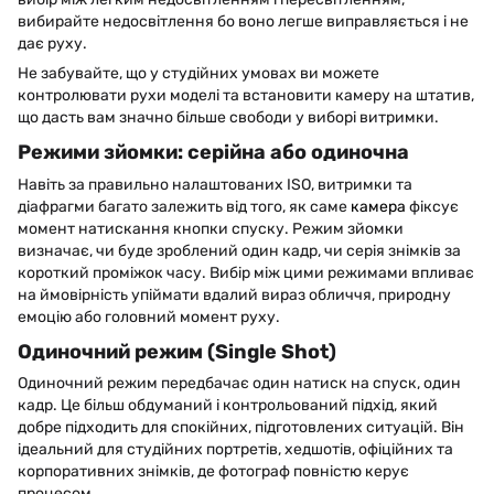
вибирайте недосвітлення бо воно легше виправляється і не
дає руху.
Не забувайте, що у студійних умовах ви можете
контролювати рухи моделі та встановити камеру на штатив,
що дасть вам значно більше свободи у виборі витримки.
Режими зйомки: серійна або одиночна
Навіть за правильно налаштованих ISO, витримки та
діафрагми багато залежить від того, як саме
камера
фіксує
момент натискання кнопки спуску. Режим зйомки
визначає, чи буде зроблений один кадр, чи серія знімків за
короткий проміжок часу. Вибір між цими режимами впливає
на ймовірність упіймати вдалий вираз обличчя, природну
емоцію або головний момент руху.
Одиночний режим (Single Shot)
Одиночний режим передбачає один натиск на спуск, один
кадр. Це більш обдуманий і контрольований підхід, який
добре підходить для спокійних, підготовлених ситуацій. Він
ідеальний для студійних портретів, хедшотів, офіційних та
корпоративних знімків, де фотограф повністю керує
процесом.