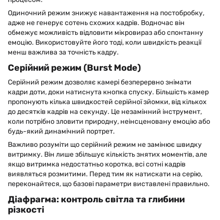
Одиночний режим знижує навантаження на постобробку,
адже не генерує сотень схожих кадрів. Водночас він
обмежує можливість відловити мікровираз або спонтанну
емоцію. Використовуйте його тоді, коли швидкість реакції
менш важлива за точність кадру.
Серійний режим (Burst Mode)
Серійний режим дозволяє камері безперервно знімати
кадри доти, доки натиснута кнопка спуску. Більшість камер
пропонують кілька швидкостей серійної зйомки, від кількох
до десятків кадрів на секунду. Це незамінний інструмент,
коли потрібно зловити природну, неінсценовану емоцію або
будь-який динамічний портрет.
Важливо розуміти що серійний режим не замінює швидку
витримку. Він лише збільшує кількість знятих моментів, але
якщо витримка недостатньо коротка, всі сотні кадрів
виявляться розмитими. Перед тим як натискати на серію,
переконайтеся, що базові параметри виставлені правильно.
Діафрагма: контроль світла та глибини
різкості