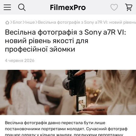
Блог
Інше
Весільна фотографія з Sony a7R VI: новий рівен
Весільна фотографія з Sony a7R VI:
новий рівень якості для
професійної зйомки
4 червня 2026
Весільна фотографія давно перестала бути лише
постановочними портретами молодят. Сучасний фотограф
працює одразу у кількох жанрах, поєднуючи репортажну