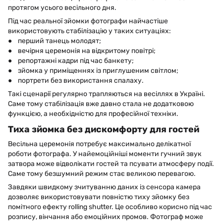
протягом усього весільного дня.
Під час реальної зйомки фотографи найчастіше
використовують стабілізацію у таких ситуаціях:
● перший танець молодят;
● вечірня церемонія на відкритому повітрі;
● репортажні кадри під час банкету;
● зйомка у приміщеннях із приглушеним світлом;
● портрети без використання спалаху.
Такі сценарії регулярно трапляються на весіллях в Україні.
Саме тому стабілізація вже давно стала не додатковою
функцією, а необхідністю для професійної техніки.
Тиха зйомка без дискомфорту для гостей
Весільна церемонія потребує максимально делікатної
роботи фотографа. У найемоційніші моменти гучний звук
затвора може відволікати гостей та псувати атмосферу події.
Саме тому безшумний режим стає великою перевагою.
Завдяки швидкому зчитуванню даних із сенсора камера
дозволяє використовувати повністю тиху зйомку без
помітного ефекту rolling shutter. Це особливо корисно під час
розпису, вінчання або емоційних промов. Фотограф може