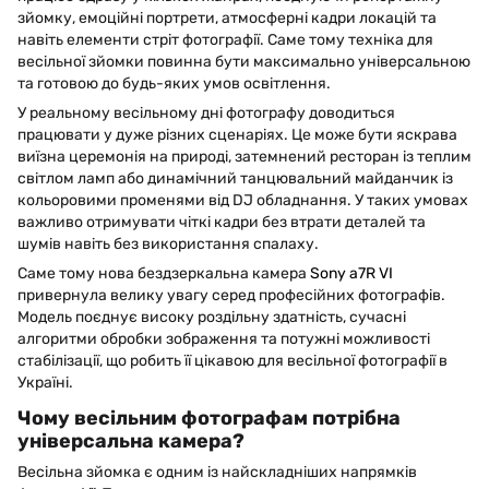
зйомку, емоційні портрети, атмосферні кадри локацій та
навіть елементи стріт фотографії. Саме тому техніка для
весільної зйомки повинна бути максимально універсальною
та готовою до будь-яких умов освітлення.
У реальному весільному дні фотографу доводиться
працювати у дуже різних сценаріях. Це може бути яскрава
виїзна церемонія на природі, затемнений ресторан із теплим
світлом ламп або динамічний танцювальний майданчик із
кольоровими променями від DJ обладнання. У таких умовах
важливо отримувати чіткі кадри без втрати деталей та
шумів навіть без використання спалаху.
Саме тому нова бездзеркальна камера
Sony a7R VI
привернула велику увагу серед професійних фотографів.
Модель поєднує високу роздільну здатність, сучасні
алгоритми обробки зображення та потужні можливості
стабілізації, що робить її цікавою для весільної фотографії в
Україні.
Чому весільним фотографам потрібна
універсальна камера?
Весільна зйомка є одним із найскладніших напрямків