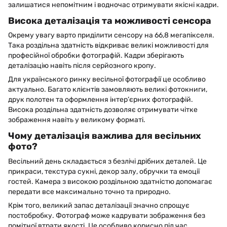
залишатися непомітним і водночас отримувати якісні кадри.
Висока деталізація та можливості сенсора
Окрему увагу варто приділити сенсору на 66,8 мегапікселя.
Така роздільна здатність відкриває великі можливості для
професійної обробки фотографій. Кадри зберігають
деталізацію навіть після серйозного кропу.
Для українського ринку весільної фотографії це особливо
актуально. Багато клієнтів замовляють великі фотокниги,
друк полотен та оформлення інтер’єрних фотографій.
Висока роздільна здатність дозволяє отримувати чітке
зображення навіть у великому форматі.
Чому деталізація важлива для весільних
фото?
Весільний день складається з безлічі дрібних деталей. Це
прикраси, текстура сукні, декор залу, обручки та емоції
гостей. Камера з високою роздільною здатністю допомагає
передати все максимально точно та природно.
Крім того, великий запас деталізації значно спрощує
постобробку. Фотограф може кадрувати зображення без
помітної втрати якості. Це особливо корисно під час