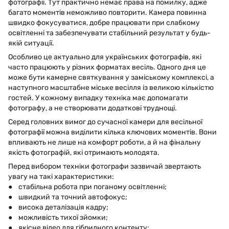
фотографії. Тут практично немає права на помилку, адже
багато моментів неможливо повторити. Камера повинна
швидко фокусуватися, добре працювати при слабкому
освітленні та забезпечувати стабільний результат у будь-
якій ситуації.
Особливо це актуально для українських фотографів, які
часто працюють у різних форматах весіль. Одного дня це
може бути камерне святкування у заміському комплексі, а
наступного масштабне міське весілля із великою кількістю
гостей. У кожному випадку техніка має допомагати
фотографу, а не створювати додаткові труднощі.
Серед головних вимог до сучасної камери для весільної
фотографії можна виділити кілька ключових моментів. Вони
впливають не лише на комфорт роботи, а й на фінальну
якість фотографій, які отримають молодята.
Перед вибором техніки фотографи зазвичай звертають
увагу на такі характеристики:
● стабільна робота при поганому освітленні;
● швидкий та точний автофокус;
● висока деталізація кадру;
● можливість тихої зйомки;
● якісне відео для гібридного контенту;