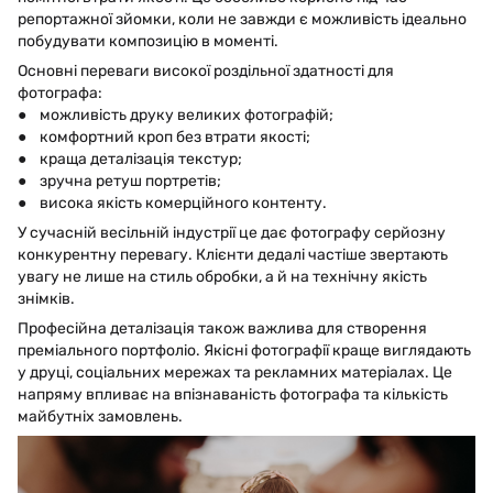
репортажної зйомки, коли не завжди є можливість ідеально
побудувати композицію в моменті.
Основні переваги високої роздільної здатності для
фотографа:
● можливість друку великих фотографій;
● комфортний кроп без втрати якості;
● краща деталізація текстур;
● зручна ретуш портретів;
● висока якість комерційного контенту.
У сучасній весільній індустрії це дає фотографу серйозну
конкурентну перевагу. Клієнти дедалі частіше звертають
увагу не лише на стиль обробки, а й на технічну якість
знімків.
Професійна деталізація також важлива для створення
преміального портфоліо. Якісні фотографії краще виглядають
у друці, соціальних мережах та рекламних матеріалах. Це
напряму впливає на впізнаваність фотографа та кількість
майбутніх замовлень.