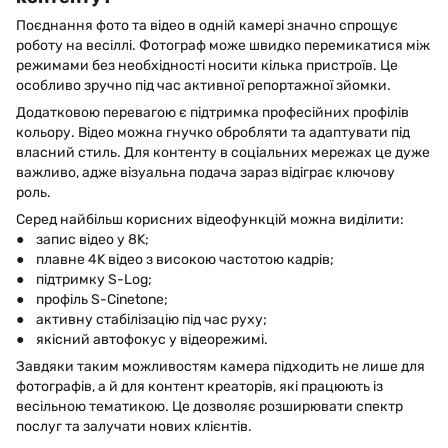
Поєднання фото та відео в одній камері значно спрощує
роботу на весіллі. Фотограф може швидко перемикатися між
режимами без необхідності носити кілька пристроїв. Це
особливо зручно під час активної репортажної зйомки.
Додатковою перевагою є підтримка професійних профілів
кольору. Відео можна гнучко обробляти та адаптувати під
власний стиль. Для контенту в соціальних мережах це дуже
важливо, адже візуальна подача зараз відіграє ключову
роль.
Серед найбільш корисних відеофункцій можна виділити:
● запис відео у 8K;
● плавне 4K відео з високою частотою кадрів;
● підтримку S-Log;
● профіль S-Cinetone;
● активну стабілізацію під час руху;
● якісний автофокус у відеорежимі.
Завдяки таким можливостям камера підходить не лише для
фотографів, а й для контент креаторів, які працюють із
весільною тематикою. Це дозволяє розширювати спектр
послуг та залучати нових клієнтів.