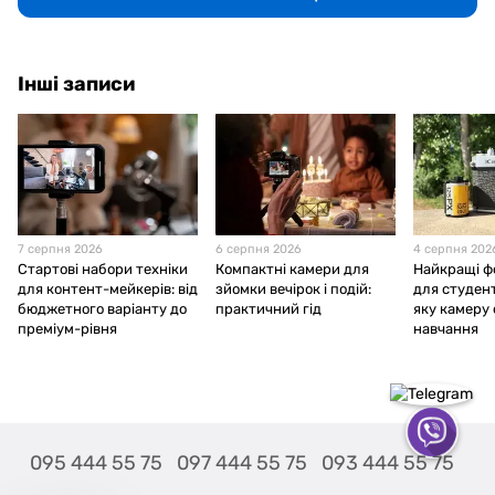
Інші записи
7 серпня 2026
6 серпня 2026
4 серпня 202
Стартові набори техніки
Компактні камери для
Найкращі ф
для контент-мейкерів: від
зйомки вечірок і подій:
для студент
бюджетного варіанту до
практичний гід
яку камеру
преміум-рівня
навчання
095 444 55 75
097 444 55 75
093 444 55 75