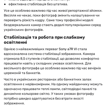
● ефективна стабілізація без штатива.
Усе це особливо важливо під час живої репортажної зйомки.
Весілля не чекає, поки фотограф змінить налаштування чи
перевірить різкість кадру. Саме тому професійні моделі
бездзеркальних камер стають дедалі популярнішими серед
українських фотографів.
Стабілізація та робота при слабкому
освітленні
Однією з найважливіших переваг
Sony a7R VI
стала
вдосконалена система стабілізації зображення. Камера
отримала 8,5 ступенів стабілізації, що дозволяє комфортно
працювати навіть у складних умовах освітлення. Для
весільного фотографа це особливо важливо під час вечірніх
церемоній та банкетів.
Часто в українських ресторанах або банкетних залах
освітлення є нерівномірним. На одному майданчику можуть
одночасно працювати теплі лампи, світлодіодні панелі та
динамічне кольорове світло. У таких умовах фотографу
потрібно швидко адаптуватися без втрати якості
зображення.