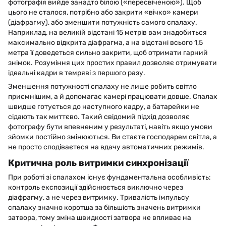
фотографія вийде занадто білою («пересвіченою»). Щоб
цього не сталося, потрібно або закрити «вічко» камери
(діафрагму), або зменшити потужність самого спалаху.
Наприклад, на великій відстані 15 метрів вам знадобиться
максимально відкрита діафрагма, а на відстані всього 1,5
метра її доведеться сильно закрити, щоб отримати гарний
знімок. Розуміння цих простих правил дозволяє отримувати
ідеальні кадри в темряві з першого разу.
Зменшення потужності спалаху не лише робить світло
приємнішим, а й допомагає камері працювати довше. Спалах
швидше готується до наступного кадру, а батарейки не
сідають так миттєво. Такий свідомий підхід дозволяє
фотографу бути впевненим у результаті, навіть якщо умови
зйомки постійно змінюються. Ви стаєте господарем світла, а
не просто сподіваєтеся на вдачу автоматичних режимів.
Критична роль витримки синхронізації
При роботі зі спалахом існує фундаментальна особливість:
контроль експозиції здійснюється виключно через
діафрагму, а не через витримку. Тривалість імпульсу
спалаху значно коротша за більшість значень витримки
затвора, тому зміна швидкості затвора не впливає на