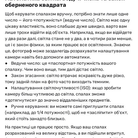
оберненого квадрата
Щоб керувати спалахом вручну, потрібно знати лише одне
число — його «потужність» (ведуче число). Світло має одну
цікаву властивість, воно слабшає дуже швидко, варто вам
лише трохи відійти від об'єкта. Наприклад, якщо ви відійдете
у два рази далі, світла стане не у два, а в чотири рази менше,
це і є закон фізики, за яким працює все освітлення. Знаючи
це, фотограф може заздалегідь розрахувати налаштування
камери навіть без допомоги автоматики.
● Ведуче число: це «паспортна» потужність вашого
спалаху. Чим воно вище, тим далі дістає світло.
● Закон згасання: світло втрачає яскравість дуже різко,
тому задній план на фото часто виходить темним.
● Налаштування світлочутливості (ISO): якщо зробити
камеру більш чутливою до світла, спалах зможе
«дотягнутися» до значно віддаленіших предметів.
● Ручне керування: ви можете самі приглушити спалах
(наприклад, до 1/4 потужності), щоб не «засліпити» об'єкт,
який стоїть занадто близько.
На практиці це працює просто. Якщо ваш спалах
розрахований на велику відстань, а ви підійшли впритул,