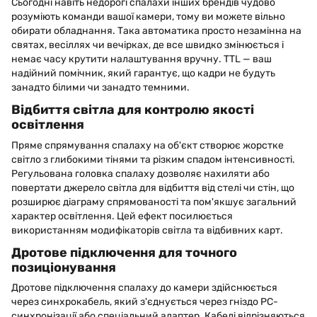
Сьогодні навіть недорогі спалахи інших брендів чудово
розуміють команди вашої камери, тому ви можете вільно
обирати обладнання. Така автоматика просто незамінна на
святах, весіллях чи вечірках, де все швидко змінюється і
немає часу крутити налаштування вручну. TTL — ваш
надійний помічник, який гарантує, що кадри не будуть
занадто білими чи занадто темними.
Відбиття світла для контролю якості
освітлення
Пряме спрямування спалаху на об'єкт створює жорстке
світло з глибокими тінями та різким спадом інтенсивності.
Регульована головка спалаху дозволяє нахиляти або
повертати джерело світла для відбиття від стелі чи стін, що
розширює діаграму спрямованості та пом'якшує загальний
характер освітлення. Цей ефект посилюється
використанням модифікаторів світла та відбивних карт.
Дротове підключення для точного
позиціонування
Дротове підключення спалаху до камери здійснюється
через синхрокабель, який з'єднується через гніздо PC-
синхронізації або спеціальний адаптер. Кабелі відрізняються