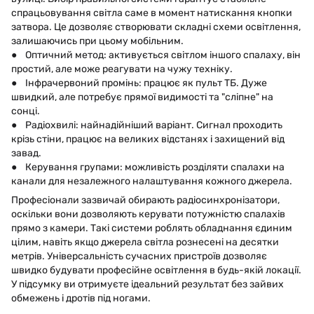
спрацьовування світла саме в момент натискання кнопки
затвора. Це дозволяє створювати складні схеми освітлення,
залишаючись при цьому мобільним.
● Оптичний метод: активується світлом іншого спалаху, він
простий, але може реагувати на чужу техніку.
● Інфрачервоний промінь: працює як пульт ТБ. Дуже
швидкий, але потребує прямої видимості та "сліпне" на
сонці.
● Радіохвилі: найнадійніший варіант. Сигнал проходить
крізь стіни, працює на великих відстанях і захищений від
завад.
● Керування групами: можливість розділяти спалахи на
канали для незалежного налаштування кожного джерела.
Професіонали зазвичай обирають радіосинхронізатори,
оскільки вони дозволяють керувати потужністю спалахів
прямо з камери. Такі системи роблять обладнання єдиним
цілим, навіть якщо джерела світла рознесені на десятки
метрів. Універсальність сучасних пристроїв дозволяє
швидко будувати професійне освітлення в будь-якій локації.
У підсумку ви отримуєте ідеальний результат без зайвих
обмежень і дротів під ногами.