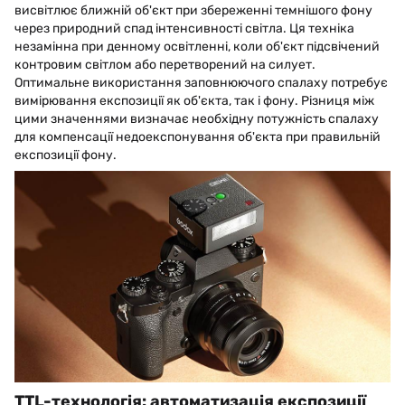
висвітлює ближній об'єкт при збереженні темнішого фону
через природний спад інтенсивності світла. Ця техніка
незамінна при денному освітленні, коли об'єкт підсвічений
контровим світлом або перетворений на силует.
Оптимальне використання заповнюючого спалаху потребує
вимірювання експозиції як об'єкта, так і фону. Різниця між
цими значеннями визначає необхідну потужність спалаху
для компенсації недоекспонування об'єкта при правильній
експозиції фону.
TTL-технологія: автоматизація експозиції