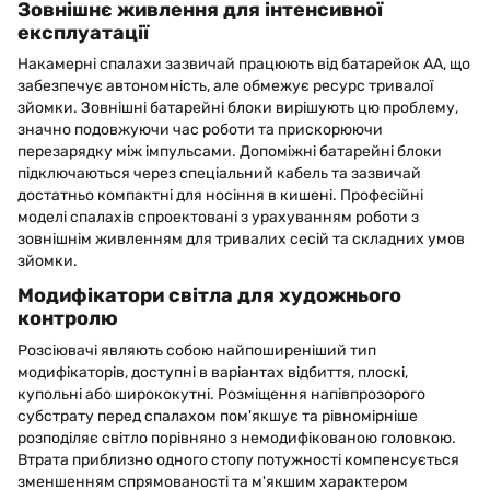
Зовнішнє живлення для інтенсивної
експлуатації
Накамерні спалахи зазвичай працюють від батарейок AA, що
забезпечує автономність, але обмежує ресурс тривалої
зйомки. Зовнішні батарейні блоки вирішують цю проблему,
значно подовжуючи час роботи та прискорюючи
перезарядку між імпульсами. Допоміжні батарейні блоки
підключаються через спеціальний кабель та зазвичай
достатньо компактні для носіння в кишені. Професійні
моделі спалахів спроектовані з урахуванням роботи з
зовнішнім живленням для тривалих сесій та складних умов
зйомки.
Модифікатори світла для художнього
контролю
Розсіювачі являють собою найпоширеніший тип
модифікаторів, доступні в варіантах відбиття, плоскі,
купольні або ширококутні. Розміщення напівпрозорого
субстрату перед спалахом пом'якшує та рівномірніше
розподіляє світло порівняно з немодифікованою головкою.
Втрата приблизно одного стопу потужності компенсується
зменшенням спрямованості та м'якшим характером