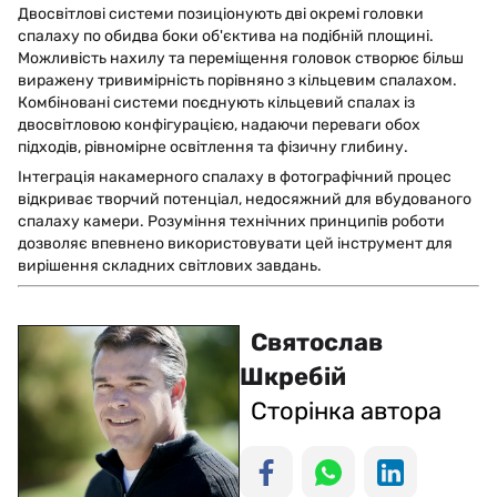
Двосвітлові системи позиціонують дві окремі головки
спалаху по обидва боки об'єктива на подібній площині.
Можливість нахилу та переміщення головок створює більш
виражену тривимірність порівняно з кільцевим спалахом.
Комбіновані системи поєднують кільцевий спалах із
двосвітловою конфігурацією, надаючи переваги обох
підходів, рівномірне освітлення та фізичну глибину.
Інтеграція накамерного спалаху в фотографічний процес
відкриває творчий потенціал, недосяжний для вбудованого
спалаху камери. Розуміння технічних принципів роботи
дозволяє впевнено використовувати цей інструмент для
вирішення складних світлових завдань.
Святослав
Шкребій
Сторінка автора