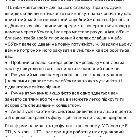
TTL ніби «автопілот» для вашого спалаху. Працює дуже
швидко, коли ви натискаєте на кнопку, спалах спочатку дає
крихітний, майже непомітний «пробний» спалах. Це світло
відбивається від людини чи предмета, повертається назад у
камеру через об'єктив, і камера миттєво рахує: «Ага, об’єкт
близько, треба зробити основний спалах слабшим» або
«Об’єкт далеко, давай на повну потужність!». Завдяки цьому
вам не потрібно нічого рахувати в умі, техніка все робить за
вас.
● Пробний спалах: камера робить «розвідку» світлом за
частку секунди до того, як вилетить основний промінь.
● Розумний мозок: камера знає всі ваші налаштування
(наскільки відкрите «око» об’єктива та яка чутливість) і
підлаштовує світло під них.
● Ручне втручання: якщо фото все одно здається вам
занадто світлим або темним, ви можете легко підкрутити
яскравість спеціальним коліщатком.
● Аналіз усієї картинки: система дивиться не лише в центр,
а й оцінює яскравість фону, щоб знімок виглядав природно.
Різні фірми називають цю функцію по-своєму. У Canon це E-
TTL, у Nikon — i-TTL, але принцип роботи у них однаковий.