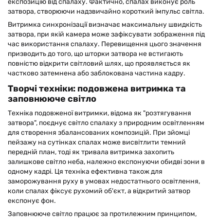
експозицію від спалаху. Фактично, спалах виконує роль
затвора, створюючи надзвичайно короткий імпульс світла.
Витримка синхронізації визначає максимальну швидкість
затвора, при якій камера може зафіксувати зображення під
час використання спалаху. Перевищення цього значення
призводить до того, що шторки затвора не встигають
повністю відкрити світловий шлях, що проявляється як
частково затемнена або заблокована частина кадру.
Творчі техніки: подовжена витримка та
заповнююче світло
Техніка подовженої витримки, відома як "розтягування
затвора", поєднує світло спалаху з природним освітленням
для створення збалансованих композицій. При зйомці
пейзажу на сутінках спалах може висвітлити темний
передній план, тоді як тривала витримка захопить
залишкове світло неба, належно експонуючи обидві зони в
одному кадрі. Ця техніка ефективна також для
заморожування руху в умовах недостатнього освітлення,
коли спалах фіксує рухомий об'єкт, а відкритий затвор
експонує фон.
Заповнююче світло працює за протилежним принципом,