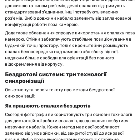
довжиною та типом роз'ємів, деякі спалахи підтримують
стандартизовані з'єднання, інші потребують власних
роз'ємів. Вибір довжини кабелю залежить від запланованої
конфігурації роботи поза камерою.
Додаткове обладнання спрощує використання спалаху поза
камерою. Стійки забезпечують стабільне позиціонування в
будь-якій точці простору, тоді як кронштейни розміщують
спалах безпосередньо над камерою або збоку від неї,
надаючи більше свободи для орієнтації без повного
відокремлення від корпусу.
Бездротові системи: три технології
синхронізації
Ось стиснута версія тексту про методи бездротової
синхронізації:
Як працюють спалахи без дротів
Сьогодні фотографи використовують три основні технології
для дистанційної роботи спалахів, що дозволяє позбутися
незручних кабелів. Кожен метод має свої особливості
залежно від умов зйомки, від закритої студії до яскравої
вулиці. Вибір правильної системи гарантує стабільне