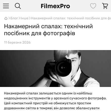
Блог
Інше
Накамерний спалах: технічний посібник для ф
Накамерний спалах: технічний
посібник для фотографів
11 березня 2026
Накамерний спалах залишається одним із найбільш
недооцінених інструментів у арсеналі сучасного фотографа.
Цей компактний пристрій не обмежується простим
додаванням світла в темряві, він дозволяє збалансувати