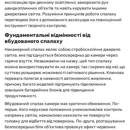
експозицію при денному освітленні, заморозити рух
швидкоплинних об'єктів та навіть керувати іншими
джерелами світла. Розуміння принципів роботи спалаху
перетворює його з допоміжного аксесуара на повноцінний
інструмент творчого контролю.
Фундаментальні відмінності від
вбудованого спалаху
Накамерний спалах являє собою стробоскопічне джерело
світла, яке під'єднується безпосередньо до камери через
гаряче взуття. Незважаючи на назву, цей тип спалаху
можна використовувати як на камері, так і окремо від неї, що
суттєво розширює можливості світлового рішення. Ключова
перевага полягає в наявності автономного живлення,
причому багато моделей підтримують підключення
зовнішніх батарейних блоків для підвищення
продуктивності.
Вбудований спалах камери має критичні обмеження. По-
перше, його нерухоме положення унеможливлює контроль
напрямку світла, неможливо нахилити чи повернути
головку для відбиття від поверхонь. По-друге, розташування
безпосередньо біля об'єктива провокує ефект червоних