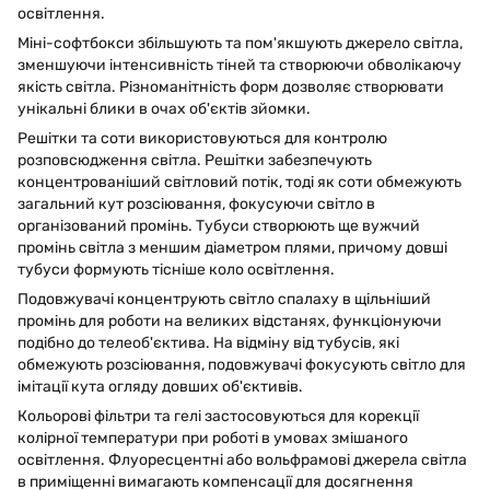
освітлення.
Міні-софтбокси збільшують та пом'якшують джерело світла,
зменшуючи інтенсивність тіней та створюючи обволікаючу
якість світла. Різноманітність форм дозволяє створювати
унікальні блики в очах об'єктів зйомки.
Решітки та соти використовуються для контролю
розповсюдження світла. Решітки забезпечують
концентрованіший світловий потік, тоді як соти обмежують
загальний кут розсіювання, фокусуючи світло в
організований промінь. Тубуси створюють ще вужчий
промінь світла з меншим діаметром плями, причому довші
тубуси формують тісніше коло освітлення.
Подовжувачі концентрують світло спалаху в щільніший
промінь для роботи на великих відстанях, функціонуючи
подібно до телеоб'єктива. На відміну від тубусів, які
обмежують розсіювання, подовжувачі фокусують світло для
імітації кута огляду довших об'єктивів.
Кольорові фільтри та гелі застосовуються для корекції
колірної температури при роботі в умовах змішаного
освітлення. Флуоресцентні або вольфрамові джерела світла
в приміщенні вимагають компенсації для досягнення