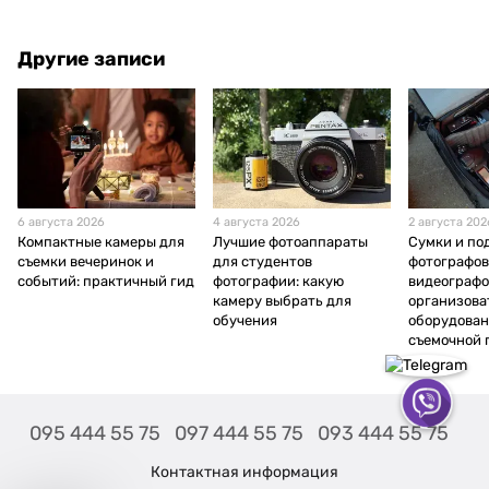
Другие записи
6 августа 2026
4 августа 2026
2 августа 202
Компактные камеры для
Лучшие фотоаппараты
Сумки и по
съемки вечеринок и
для студентов
фотографов
событий: практичный гид
фотографии: какую
видеографо
камеру выбрать для
организова
обучения
оборудован
съемочной
095 444 55 75
097 444 55 75
093 444 55 75
Контактная информация