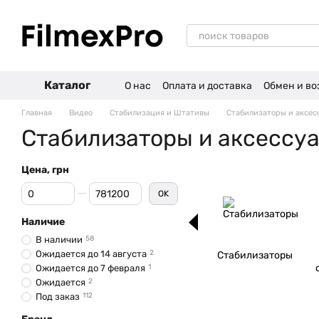
Перейти к основному контенту
Каталог
О нас
Оплата и доставка
Обмен и во
Отзывы о магазине
Главная
Видео
Стабилизация и Штативы
Стабилизаторы и аксес
Стабилизаторы и аксессу
Цена, грн
От Цена, грн
До Цена, грн
OK
Наличие
В наличии
58
Ожидается до 14 августа
2
Стабилизаторы
Ожидается до 7 февраля
1
Ожидается
2
Под заказ
112