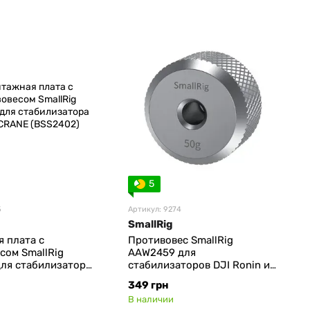
5
5
Артикул: 9274
SmallRig
 плата с
Противовес SmallRig
сом SmallRig
AAW2459 для
ля стабилизатора
стабилизаторов DJI Ronin и
ANE (BSS2402)
Zhiyun (50 г) (AAW2459)
349 грн
В наличии