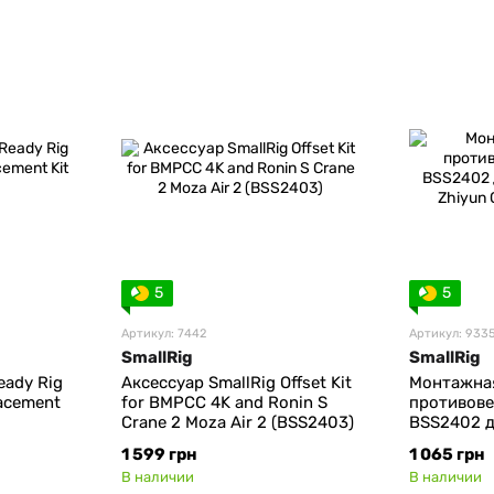
5
5
Артикул: 7442
Артикул: 933
SmallRig
SmallRig
eady Rig
Аксессуар SmallRig Offset Kit
Монтажная
lacement
for BMPCC 4K and Ronin S
противове
Crane 2 Moza Air 2 (BSS2403)
BSS2402 д
Zhiyun CR
1 599 грн
1 065 грн
В наличии
В наличии