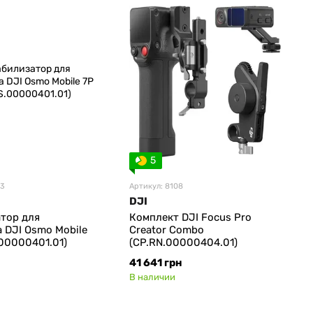
5
53
Артикул: 8108
DJI
тор для
Комплект DJI Focus Pro
 DJI Osmo Mobile
Creator Combo
.00000401.01)
(CP.RN.00000404.01)
41 641 грн
В наличии