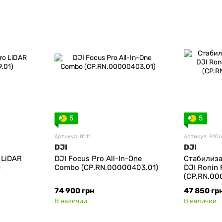
5
5
Артикул: 8111
Артикул: 8106
DJI
DJI
 LiDAR
DJI Focus Pro All-In-One
Стабилиза
)
Combo (CP.RN.00000403.01)
DJI Ronin
(CP.RN.00
74 900 грн
47 850 гр
В наличии
В наличии