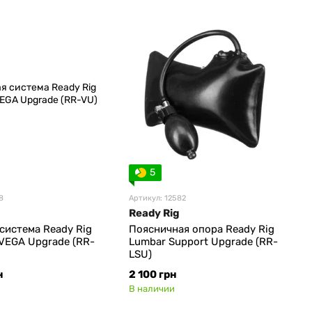
5
8
Артикул: 12582
Ready Rig
система Ready Rig
Поясничная опора Ready Rig
 VEGA Upgrade (RR-
Lumbar Support Upgrade (RR-
LSU)
н
2 100 грн
В наличии