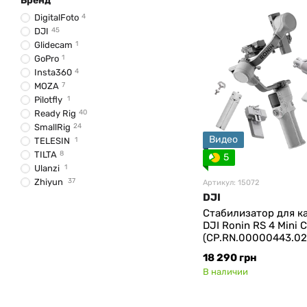
Бренд
DigitalFoto
4
DJI
45
Glidecam
1
GoPro
1
Insta360
4
MOZA
7
Pilotfly
1
Ready Rig
40
SmallRig
24
Видео
TELESIN
1
TILTA
8
5
Ulanzi
1
Zhiyun
37
Артикул: 15072
DJI
Стабилизатор для к
DJI Ronin RS 4 Mini
(CP.RN.00000443.02
18 290 грн
В наличии