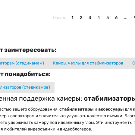
Назад
1
2
3
4
5
6
...
т заинтересовать:
заторам (стедикамам)
Кейсы, чехлы для стабилизаторов
С
т понадобиться:
лизаторов (стедикамов)
енная поддержка камеры:
стабилизаторы
астью вашего оборудования,
стабилизаторы
и
аксессуары
для 
еры оператором и значительно улучшать качество съемки. Благ
жете удерживать камеру под идеальным углом. Эти инструменты 
ля любителей видеосъемки и видеоблогеров.