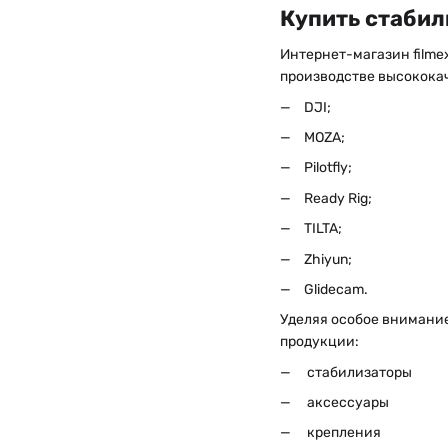
Купить стабил
Интернет-магазин filme
производстве высококач
DJI;
MOZA;
Pilotfly;
Ready Rig;
TILTA;
Zhiyun;
Glidecam.
Уделяя особое внимание
продукции:
стабилизаторы
аксессуары
крепления