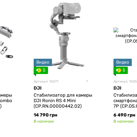
Видео
Видео
5
5
1
Артикул: 15071
Артикул: 150
DJI
DJI
амеры
Стабилизатор для камеры
Стабилиза
 Combo
DJI Ronin RS 4 Mini
смартфона
)
(CP.RN.00000442.02)
7P (CP.OS
14 790 грн
6 490 грн
В наличии
В наличии