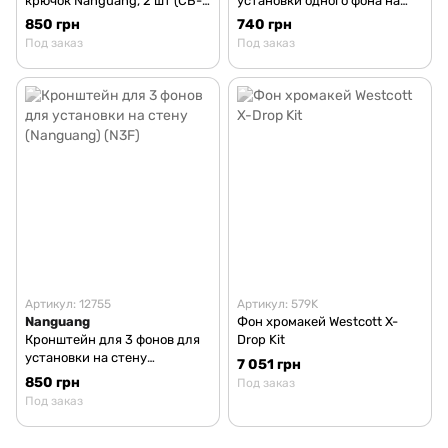
крючок Nanguang, 2 шт (CB-
установки одного фона на
02)
стойку (2 шт.) (N1S) (23463)
850 грн
740 грн
Под заказ
Под заказ
Артикул: 12755
Артикул: 579K
Nanguang
Фон хромакей Westcott X-
Кронштейн для 3 фонов для
Drop Kit
установки на стену
7 051 грн
(Nanguang) (N3F)
850 грн
Под заказ
Под заказ