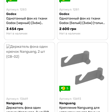
Артикул: 1283
Артикул: 1281
Godox
Godox
Однотонный фон из ткани
Однотонный фон из ткани
Godox (черный) (3x6м)
Godox (белый) (3x6м) (только
(только ткань)
ткань)
3 454 грн
2 600 грн
Нет в наличии
Нет в наличии
5
Артикул: 13669
Артикул: 13693
Nanguang
Nanguang
Держатель фона один
Крепление Nanguang для