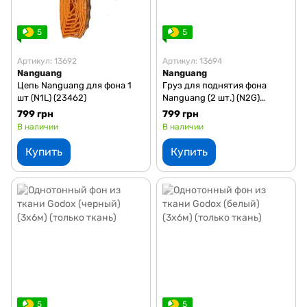
5
5
Артикул: 13692
Артикул: 13694
Nanguang
Nanguang
Цепь Nanguang для фона 1
Груз для поднятия фона
шт (N1L) (23462)
Nanguang (2 шт.) (N2G)
(23464)
799 грн
799 грн
В наличии
В наличии
Купить
Купить
5
5