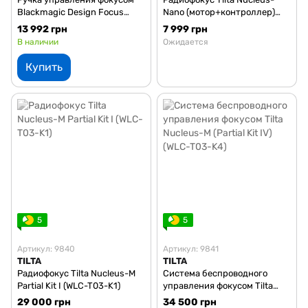
Blackmagic Design Focus
Nano (мотор+контроллер)
Demand (CINSTUDMFT/H/FD)
(WLC-T04)
13 992 грн
7 999 грн
В наличии
Ожидается
Купить
5
5
Артикул: 9840
Артикул: 9841
TILTA
TILTA
Радиофокус Tilta Nucleus-M
Система беспроводного
Partial Kit I (WLC-T03-K1)
управления фокусом Tilta
Nucleus-M (Partial Kit IV)
29 000 грн
34 500 грн