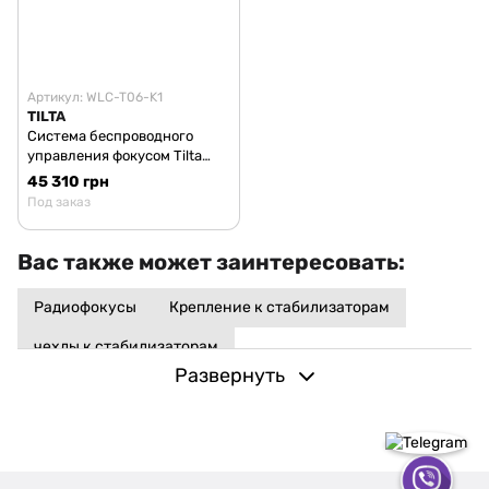
Артикул: WLC-T06-K1
TILTA
Система беспроводного
управления фокусом Tilta
Nucleus-M II Handwheel Kit
45 310 грн
(WLC-T06-K1)
Под заказ
Вас также может заинтересовать:
Радиофокусы
Крепление к стабилизаторам
чехлы к стабилизаторам
Развернуть
Вам также может понадобиться:
Аксессуары к стабилизаторам
Кинокамеры
видео и фото камеры