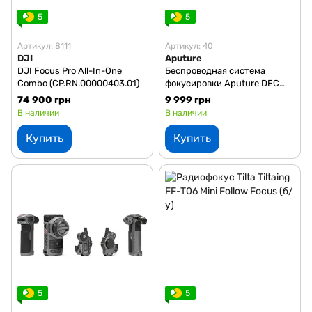
5
5
Артикул: 8111
Артикул: 40
DJI
Aputure
DJI Focus Pro All-In-One
Беспроводная система
Combo (CP.RN.00000403.01)
фокусировки Aputure DEC
(EF EF-S to MFT-Mount)
74 900 грн
9 999 грн
В наличии
В наличии
Купить
Купить
5
5