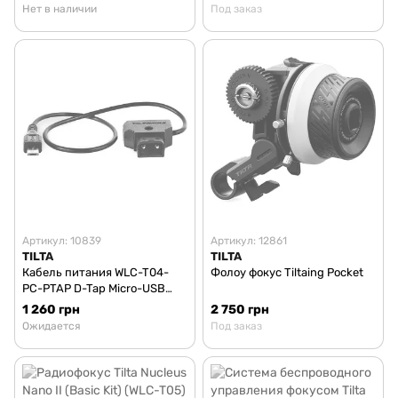
(WLC-T03-K4)
Нет в наличии
Под заказ
Артикул: 10839
Артикул: 12861
TILTA
TILTA
Кабель питания WLC-T04-
Фолоу фокус Tiltaing Pocket
PC-PTAP D-Tap Micro-USB
для радиофокуса Tilta
1 260 грн
2 750 грн
Nucleus-Nano
Ожидается
Под заказ