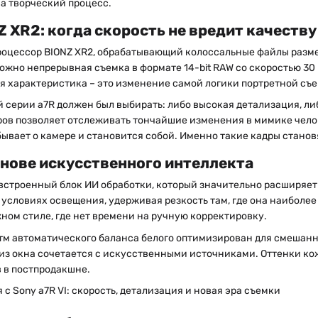
а творческий процесс.
 XR2: когда скорость не вредит качеству
роцессор BIONZ XR2, обрабатывающий колоссальные файлы разме
ожно непрерывная съемка в формате 14-bit RAW со скоростью 30
ая характеристика – это изменение самой логики портретной съ
 серии a7R должен был выбирать: либо высокая детализация, либ
ов позволяет отслеживать тончайшие изменения в мимике челове
абывает о камере и становится собой. Именно такие кадры стано
снове искусственного интеллекта
 встроенный блок ИИ обработки, который значительно расширяе
условиях освещения, удерживая резкость там, где она наиболее 
ном стиле, где нет времени на ручную корректировку.
итм автоматического баланса белого оптимизирован для смешан
т из окна сочетается с искусственными источниками. Оттенки к
 в постпродакшне.