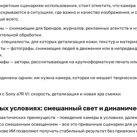
кретным сценариям использования, стоит отметить, что камера в
скрываются в ситуациях, где важно и качество изображения, и 
ше всего.
ы — снимающие для брендов, журналов, рекламных агентств и 
ительной обработки.
– специалисты, для которых детализация кожи, текстур и матери
ты — фотографы, снимающие людей в движении или в непредвид
и.
афы — авторы, рассчитывающие на крупноформатную печать или
единены одним: им нужна камера, которая не мешает творческому
ых условиях: смешанный свет и динамич
рактических преимуществ – поведение камеры в условиях, далек
со смешанным освещением – все это привычные сценарии для ук
ове ИИ позволяют получать стабильный результат без привязки