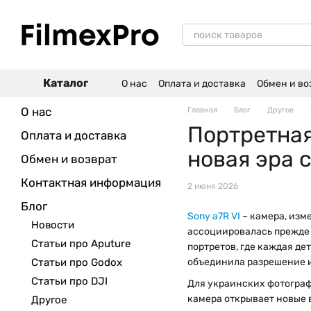
Перейти к основному контенту
Каталог
О нас
Оплата и доставка
Обмен и во
Отзывы о магазине
О нас
Главная
Блог
Другое
Портретная
Оплата и доставка
новая эра 
Обмен и возврат
Контактная информация
2 июня 2026
Блог
Sony a7R VI
– камера, изм
Новости
ассоциировалась прежде 
Статьи про Aputure
портретов, где каждая де
Статьи про Godox
объединила разрешение и
Статьи про DJI
Для украинских фотограф
камера открывает новые 
Другое