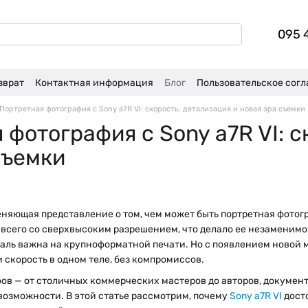
095 
зврат
Контактная информация
Блог
Пользовательское сог
Портретная фотография с Sony a7R VI: скорость, детализация и новая эра съемки
 фотография с Sony a7R VI: с
съемки
еняющая представление о том, чем может быть портретная фотогр
всего со сверхвысоким разрешением, что делало ее незаменимо
таль важна на крупноформатной печати. Но с появлением новой 
 скорость в одном теле, без компромиссов.
ов — от столичных коммерческих мастеров до авторов, докумен
возможности. В этой статье рассмотрим, почему
Sony a7R VI
дост