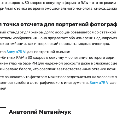
 что скорость 30 кадров в секунду в формате RAW – это не режи
рийная съемка во время эмоционального монолога, смеха, движен
я точка отсчета для портретной фотогра
ый стандарт для жанра, долго ассоциировавшегося со статикой
еством изображения – она предлагает оба измерения одновреме
кие амбиции, так и творческий поиск, эта модель очевидна.
ства
Sony a7R VI
для портретной съемки:
4-битных RAW и 30 кадров в секунду — сочетание, которого серия
нием глаз на базе ИИ для надежной резкости даже в сложных сц
ий баланс белого, что обеспечивает естественные оттенки кож
е означают, что фотограф может сосредоточиться на человеке п
ценность любого фотографического инструмента.
Sony a7R VI
дает
ией.
Анатолий Матвийчук