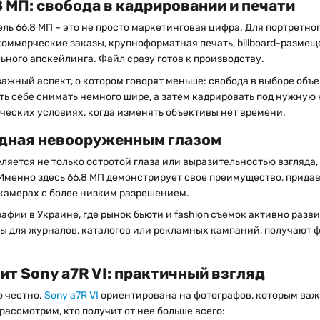
 МП: свобода в кадрировании и печати
ль 66,8 МП – это не просто маркетинговая цифра. Для портретн
коммерческие заказы, крупноформатная печать, billboard-разме
ного апскейлинга. Файл сразу готов к производству.
ажный аспект, о котором говорят меньше: свобода в выборе объ
ть себе снимать немного шире, а затем кадрировать под нужную 
еских условиях, когда изменять объективы нет времени.
идная невооруженным глазом
ляется не только остротой глаза или выразительностью взгляда,
Именно здесь 66,8 МП демонстрирует свое преимущество, придав
камерах с более низким разрешением.
фии в Украине, где рынок бьюти и fashion съемок активно разви
 для журналов, каталогов или рекламных кампаний, получают 
ит Sony a7R VI: практичный взгляд
о честно.
Sony a7R VI
ориентирована на фотографов, которым ва
ассмотрим, кто получит от нее больше всего: