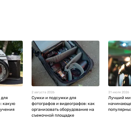
2 августа 2026
31 июля 2026
 для
Сумки и подсумки для
Лучший ми
: какую
фотографов и видеографов: как
начинающег
бучения
организовать оборудование на
популярны
съемочной площадке