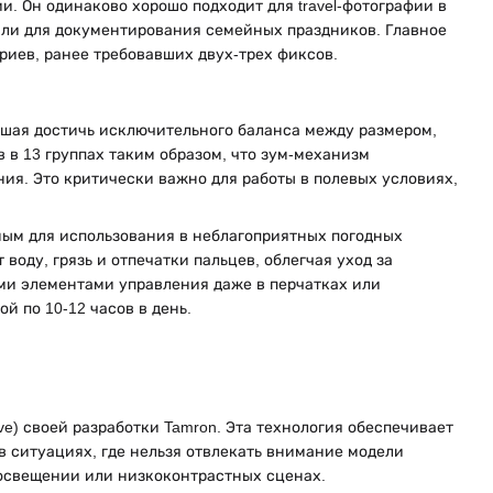
ии. Он одинаково хорошо подходит для travel-фотографии в
или для документирования семейных праздников. Главное
риев, ранее требовавших двух-трех фиксов.
вшая достичь исключительного баланса между размером,
 в 13 группах таким образом, что зум-механизм
ия. Это критически важно для работы в полевых условиях,
дным для использования в неблагоприятных погодных
оду, грязь и отпечатки пальцев, облегчая уход за
ми элементами управления даже в перчатках или
й по 10-12 часов в день.
ive) своей разработки Tamron. Эта технология обеспечивает
в ситуациях, где нельзя отвлекать внимание модели
 освещении или низкоконтрастных сценах.