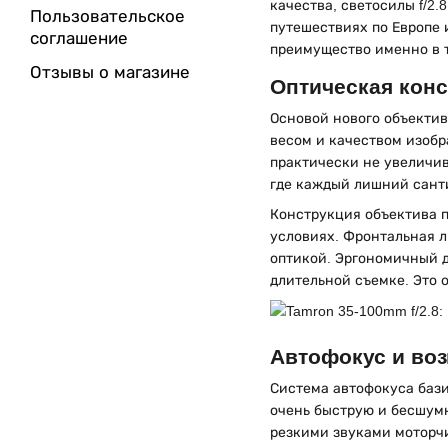
качества, светосилы f/2.
Пользовательское
путешествиях по Европе 
соглашение
преимущество именно в т
Отзывы о магазине
Оптическая кон
Основой нового объектив
весом и качеством изобр
практически не увеличив
где каждый лишний сант
Конструкция объектива п
условиях. Фронтальная л
оптикой. Эргономичный д
длительной съемке. Это 
Автофокус и во
Система автофокуса базир
очень быструю и бесшумн
резкими звуками моторч