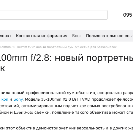
095
зврат
Контактная информация
Блог
Пользовательское сог
Tamron 35-100mm f/2.8: новый портретный зум-объектив для беззеркалок
100mm f/2.8: новый портретн
к
авила новый профессиональный зум-объектив, специально разр
ikon
и
Sony
. Модель 35-100mm f/2.8 Di III VXD продолжает филос
сстояний, оптимизированным под четыре самых востребованны
бной и EventFoto съемки, появление такого объектива может ст
и этот объектив демонстрирует универсальность и в других ж