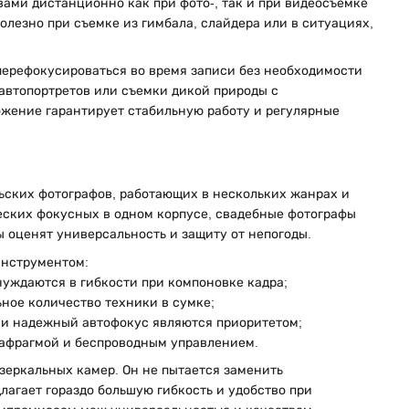
вами дистанционно как при фото-, так и при видеосъемке
 полезно при съемке из гимбала, слайдера или в ситуациях,
перефокусироваться во время записи без необходимости
автопортретов или съемки дикой природы с
жение гарантирует стабильную работу и регулярные
ьских фотографов, работающих в нескольких жанрах и
еских фокусных в одном корпусе, свадебные фотографы
ы оценят универсальность и защиту от непогоды.
инструментом:
нуждаются в гибкости при компоновке кадра;
ное количество техники в сумке;
 и надежный автофокус являются приоритетом;
иафрагмой и беспроводным управлением.
зеркальных камер. Он не пытается заменить
агает гораздо большую гибкость и удобство при