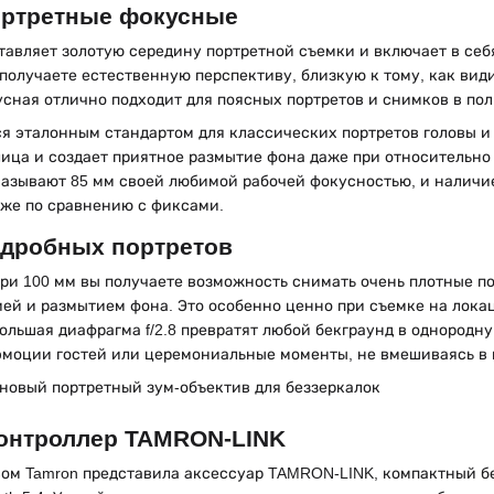
ортретные фокусные
тавляет золотую середину портретной съемки и включает в се
 получаете естественную перспективу, близкую к тому, как вид
сная отлично подходит для поясных портретов и снимков в пол
я эталонным стандартом для классических портретов головы и
лица и создает приятное размытие фона даже при относительн
азывают 85 мм своей любимой рабочей фокусностью, и наличие 
же по сравнению с фиксами.
одробных портретов
ри 100 мм вы получаете возможность снимать очень плотные по
ей и размытием фона. Это особенно ценно при съемке на лока
ольшая диафрагма f/2.8 превратят любой бекграунд в однородн
эмоции гостей или церемониальные моменты, не вмешиваясь в 
онтроллер TAMRON-LINK
вом Tamron представила аксессуар TAMRON-LINK, компактный б