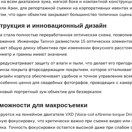
8 на всем диапазоне зума, мягкой боке и компактной конструкц
или Азии, для репортажной съемки на корпоративных ивентах 
ом, что один объектив закрывает большинство типичных сцена
струкция и инновационный дизайн
а стала полностью переработанная оптическая схема, позволи
ажения. Инженеры Tamron разместили 15 оптических элементов
ает общую длину объектива при изменении фокусного расстоян
иметр и граммы имеют значение.
редусматривает защиту от влаги и пыли, что делает его приго
инза покрыта фторсодержащим покрытием, которое отталкивает в
изайн корпуса обеспечивает удобное и точное управление все
особенно ценно для свадебных фотографов, проводящих с камеро
зможности для макросъемки
уется на линейном двигателе VXD (Voice-coil eXtreme-torque Dr
ую фокусировку, что критически важно при съемке видео или 
ика. Точность фокусировки остается высокой даже при слабом