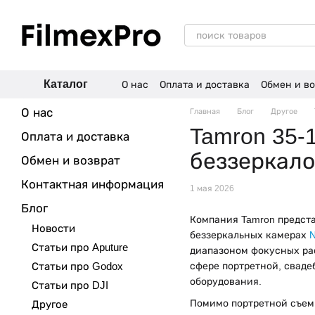
Перейти к основному контенту
Каталог
О нас
Оплата и доставка
Обмен и во
Отзывы о магазине
О нас
Главная
Блог
Другое
Tamron 35-
Оплата и доставка
беззеркало
Обмен и возврат
Контактная информация
1 мая 2026
Блог
Компания Tamron предст
Новости
беззеркальных камерах
N
Статьи про Aputure
диапазоном фокусных ра
Статьи про Godox
сфере портретной, сваде
оборудования.
Статьи про DJI
Помимо портретной съемк
Другое