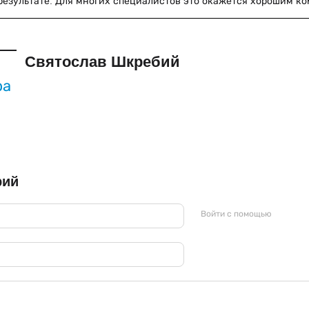
результате. Для многих специалистов это окажется хорошим к
Святослав Шкребий
ра
рий
Войти с помощью