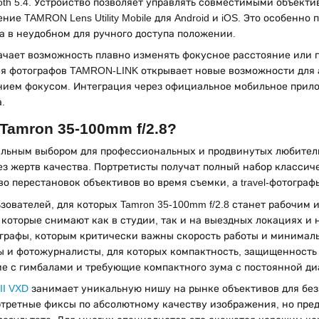
oth 5.4. Устройство позволяет управлять совместимыми объекти
ие TAMRON Lens Utility Mobile для Android и iOS. Это особенно
 ​​в неудобном для ручного доступа положении.
ачает возможность плавно изменять фокусное расстояние или 
ля фотографов TAMRON-LINK открывает новые возможности для 
ием фокусом. Интеграция через официальное мобильное прило
.
 Tamron 35-100mm f/2.8?
еальным выбором для профессиональных и продвинутых любител
з жертв качества. Портретисты получат полный набор классич
во перестановок объективов во время съемки, а travel-фотограф
зователей, для которых Tamron 35-100mm f/2.8 станет рабочим 
 которые снимают как в студии, так и на выездных локациях и 
ографы, которым критически важны скорость работы и минималь
ы и фотожурналисты, для которых компактность, защищенность
ие с гимбалами и требующие компактного зума с постоянной д
II VXD
занимает уникальную нишу на рынке объективов для без
ретные фиксы по абсолютному качеству изображения, но предл