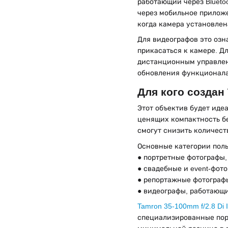
работающий через Blueto
через мобильное приложен
когда камера установлена
Для видеографов это озн
прикасаться к камере. Д
дистанционным управлен
обновления функционала
Для кого создан
Этот объектив будет ид
ценящих компактность бе
смогут снизить количест
Основные категории поль
● портретные фотографы,
● свадебные и event-фот
● репортажные фотограф
● видеографы, работающ
Tamron 35-100mm f/2.8 Di I
специализированные порт