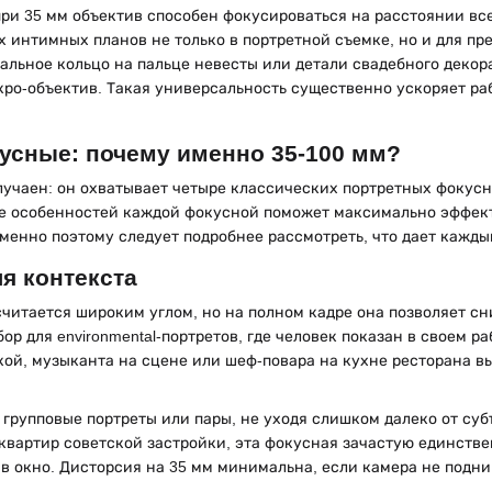
ри 35 мм объектив способен фокусироваться на расстоянии все
 интимных планов не только в портретной съемке, но и для пр
альное кольцо на пальце невесты или детали свадебного декор
о-объектив. Такая универсальность существенно ускоряет раб
усные: почему именно 35-100 мм?
лучаен: он охватывает четыре классических портретных фокус
е особенностей каждой фокусной поможет максимально эффект
менно поэтому следует подробнее рассмотреть, что дает кажды
я контекста
читается широким углом, но на полном кадре она позволяет с
ор для environmental-портретов, где человек показан в своем р
ой, музыканта на сцене или шеф-повара на кухне ресторана вы
 групповые портреты или пары, не уходя слишком далеко от су
квартир советской застройки, эта фокусная зачастую единстве
в окно. Дисторсия на 35 мм минимальна, если камера не подн