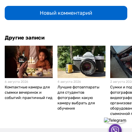
Новый комментарий
Другие записи
6 августа 2026
4 августа 2026
2 августа 202
Компактные камеры для
Лучшие фотоаппараты
Сумки и по
съемки вечеринок и
для студентов
фотографов
событий: практичный гид
фотографии: какую
видеографо
камеру выбрать для
организова
обучения
оборудован
съемочной