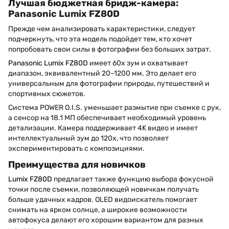
Лучшая бюджетная бридж-камера:
Panasonic Lumix FZ80D
Прежде чем анализировать характеристики, следует
подчеркнуть, что эта модель подойдет тем, кто хочет
попробовать свои силы в фотографии без больших затрат.
Panasonic Lumix FZ80D
имеет 60х зум и охватывает
диапазон, эквивалентный 20–1200 мм. Это делает его
универсальным для фотографии природы, путешествий и
спортивных сюжетов.
Система POWER O.I.S. уменьшает размытие при съемке с рук,
а сенсор на 18.1 МП обеспечивает необходимый уровень
детализации. Камера поддерживает 4K видео и имеет
интеллектуальный зум до 120х, что позволяет
экспериментировать с композициями.
Преимущества для новичков
Lumix FZ80D
предлагает также функцию выбора фокусной
точки после съемки, позволяющей новичкам получать
больше удачных кадров. OLED видоискатель помогает
снимать на ярком солнце, а широкие возможности
автофокуса делают его хорошим вариантом для разных