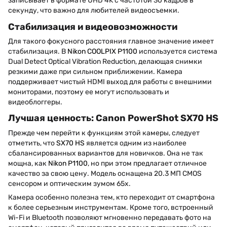
записывает в формате UHD 4K с частотой 30 кадров в
секунду, что важно для любителей видеосъемки.
Стабилизация и видеовозможности
Для такого фокусного расстояния главное значение имеет
стабилизация. В
Nikon COOLPIX P1100
используется система
Dual Detect Optical Vibration Reduction, делающая снимки
резкими даже при сильном приближении. Камера
поддерживает чистый HDMI выход для работы с внешними
мониторами, поэтому ее могут использовать и
видеоблоггеры.
Лучшая ценность: Canon PowerShot SX70 HS
Прежде чем перейти к функциям этой камеры, следует
отметить, что
SX70 HS
является одним из наиболее
сбалансированных вариантов для новичков. Она не так
мощна, как
Nikon P1100
, но при этом предлагает отличное
качество за свою цену. Модель оснащена 20.3 МП CMOS
сенсором и оптическим зумом 65х.
Камера особенно полезна тем, кто переходит от смартфона
к более серьезным инструментам. Кроме того, встроенный
Wi-Fi и Bluetooth позволяют мгновенно передавать фото на