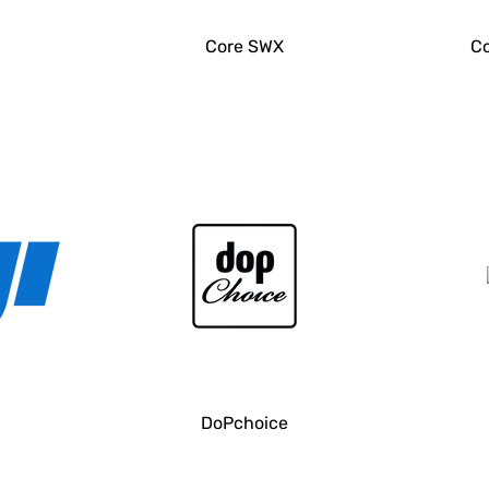
Core SWX
Co
DoPchoice