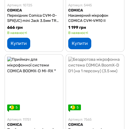
Артикул: 10725
Артикул: 5445
COMICA
COMICA
Перехідник Comica CVM-D-
Накамерний мікрофон
SPX(UC) mini Jack 3.5мм TRS
COMICA CVM-VM10 II
- Type-C
666 грн
1 199 грн
В наявності
В наявності
Купити
Купити
5
5
Артикул: 11751
Артикул: 7565
COMICA
COMICA