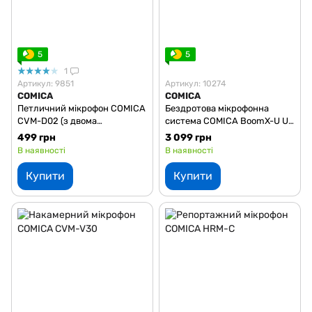
5
5
1
Артикул: 9851
Артикул: 10274
COMICA
COMICA
Петличний мікрофон COMICA
Бездротова мікрофонна
CVM-D02 (з двома
система COMICA BoomX-U U1
головками) (3,5)
(на 1 персону) (3.5 мм)
499 грн
3 099 грн
В наявності
В наявності
Купити
Купити