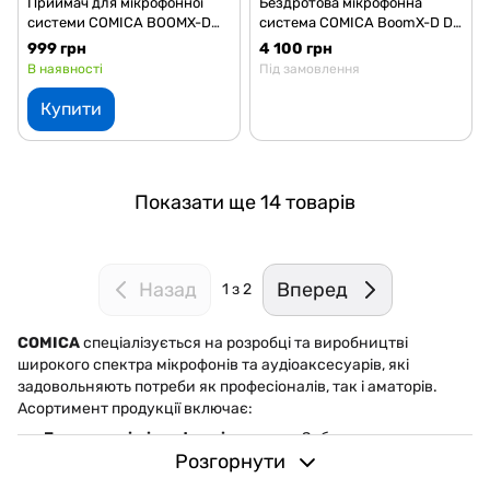
Приймач для мікрофонної
Бездротова мікрофонна
системи COMICA BOOMX-D
система COMICA BoomX-D D1
MI-RX *
(на 1 персону) (3.5 мм)
999 грн
4 100 грн
В наявності
Під замовлення
Купити
Показати ще 14 товарів
Назад
Вперед
1
з 2
COMICA
спеціалізується на розробці та виробництві
широкого спектра мікрофонів та аудіоаксесуарів, які
задовольняють потреби як професіоналів, так і аматорів.
Асортимент продукції включає:
Бездротові мікрофонні системи
: Забезпечують
Розгорнути
стабільну передачу звуку без перешкод, ідеально
підходять для інтерв'ю, влогів та презентацій.