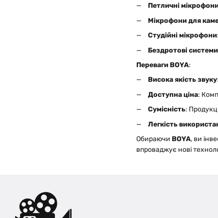
Петличні мікрофон
Мікрофони для каме
Студійні мікрофони
Бездротові системи
Переваги BOYA
:
Висока якість звуку
Доступна ціна
: Ком
Сумісність
: Продукц
Легкість використа
Обираючи
BOYA
, ви ін
впроваджує нові техноло