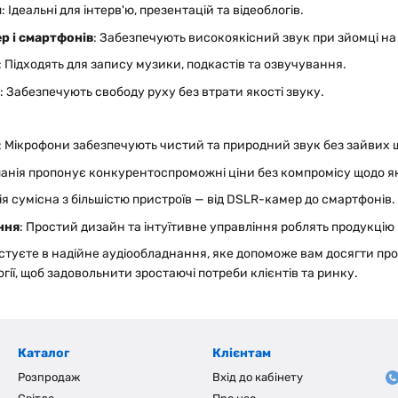
и
: Ідеальні для інтерв'ю, презентацій та відеоблогів.
р і смартфонів
: Забезпечують високоякісний звук при зйомці на
: Підходять для запису музики, подкастів та озвучування.
: Забезпечують свободу руху без втрати якості звуку.
: Мікрофони забезпечують чистий та природний звук без зайвих 
панія пропонує конкурентоспроможні ціни без компромісу щодо як
ія сумісна з більшістю пристроїв — від DSLR-камер до смартфонів.
ння
: Простий дизайн та інтуїтивне управління роблять продукцію
вестуєте в надійне аудіообладнання, яке допоможе вам досягти пр
гії, щоб задовольнити зростаючі потреби клієнтів та ринку.
Каталог
Клієнтам
Розпродаж
Вхід до кабінету