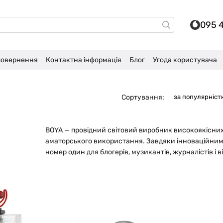
095 
 повернення
Контактна інформація
Блог
Угода користувача
Сортування:
за популярніст
BOYA — провідний світовий виробник високоякісних
аматорського використання. Завдяки інноваційним т
номер один для блогерів, музикантів, журналістів і в