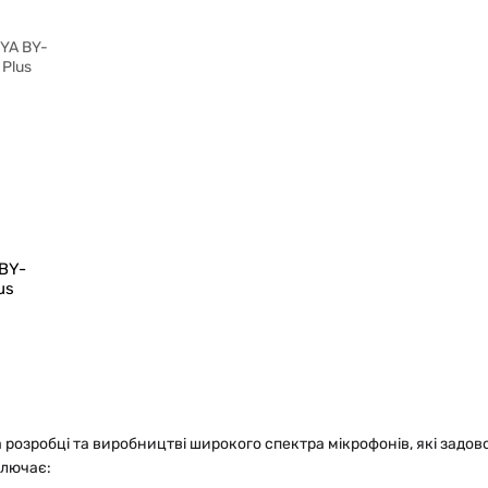
BY-
us
 розробці та виробництві широкого спектра мікрофонів, які задов
ключає: