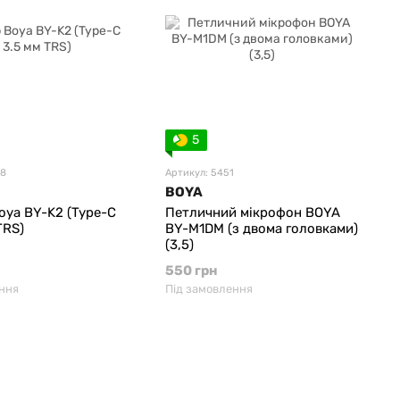
5
08
Артикул: 5451
BOYA
oya BY-K2 (Type-C
Петличний мікрофон BOYA
TRS)
BY-M1DM (з двома головками)
(3,5)
550 грн
ння
Під замовлення