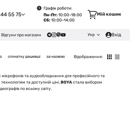
Графік роботи:
444 55 75
Мій кошик
Пн-Пт:
10:00–18:00
Сб:
10:00–14:00
Вхід
Укр
Відгуки про магазин
Відображення:
ю
спочатку дешевші
за назвою
 мікрофонів та аудіообладнання для професійного та
ехнологіям та доступній ціні,
BOYA
стала вибором
ідеографів по всьому світу.