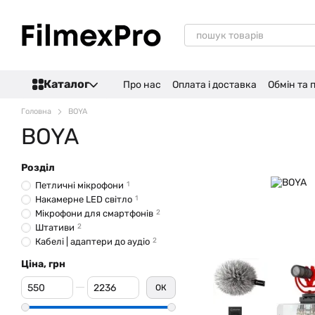
Перейти до основного контенту
Каталог
Про нас
Оплата і доставка
Обмін та
Головна
BOYA
BOYA
Розділ
Петличні мікрофони
1
Накамерне LED світло
1
Мікрофони для смартфонів
2
Штативи
2
Кабелі | адаптери до аудіо
2
Ціна, грн
Від Ціна, грн
До Ціна, грн
ОК