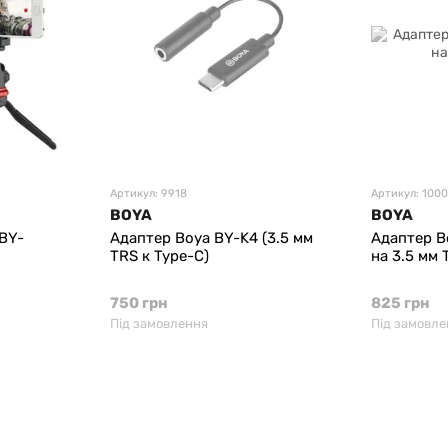
Артикул: 9918
Артикул: 100
BOYA
BOYA
BY-
Адаптер Boya BY-K4 (3.5 мм
Адаптер B
TRS к Type-C)
на 3.5 мм 
750 грн
825 грн
Під замовлення
Під замовле