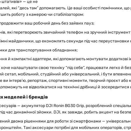
 штативів» — це не
талей, які “десь там” допомагають. Це ваші особисті помічники,
егшить роботу з камерою чи стабілізатором:
 продовжити ваш робочий день без зайвих пауз;
нів, які перетворюють звичайний телефон на зручний інструмен
імні майданчики, що економлять секунди під час переустановки
сумки для транспортування обладнання;
ення й компактні адаптери, які допомагають монтувати додаткові і
о хоче налаштувати свою техніку “під себе”, працювати легко й без
 сетап, мобільний, студійний або універсальний, і бути впевне
те ви інтерв’ю, репортаж, спортивні моменти, творчий проєкт або 
опоможуть не відволікатися на технічні дрібниці й зосередитися 
х моделей і брендів
есуарів — акумулятор DJI Ronin BG30 Grip, розроблений спеціально
під час динамічної зйомки. DJI, як завжди, робить акцент на безпе
лений двома рішеннями для роботи зі смартфонами — універсаль
ронштейн. Такі аксесуари потрібні для мобільних операторів, ст