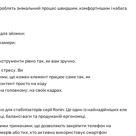
 що роблять знімальний процес швидшим, комфортнішим і набагато 
т для зйомки;
 камери;
нструменти рівно так, як вам зручно.
 стресу. Ви
ними, що кожен елемент працює саме так, як
контент просто на ходу
на головному: на своїх кадрах.
 для стабілізаторів серії Ronin. Це один із найнадійніших елемен
ці, балансі ваги та продуманій ергономіці.
ними тримачами, що дозволяють закріпити телефон на
рімерів або тих, хто активно використовує смартфон