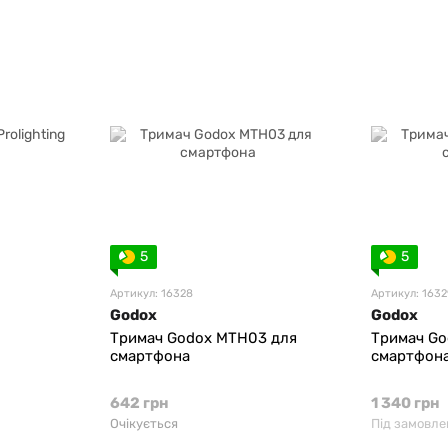
5
5
Артикул: 16328
Артикул: 163
Godox
Godox
Тримач Godox MTH03 для
Тримач Go
смартфона
смартфон
642 грн
1 340 грн
Очікується
Під замовле