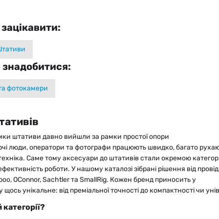
 зацікавити:
тативи
 знадобитися:
 та фотокамери
штативів
йомки штативи давно вийшли за рамки простої опори
рчі люди, оператори та фотографи працюють швидко, багато рухаю
а техніка. Саме тому аксесуари до штативів стали окремою катего
ефективність роботи. У нашому каталозі зібрані рішення від прові
liboo, OConnor, Sachtler та SmallRig. Кожен бренд приносить у
 щось унікальне: від преміальної точності до компактності чи уні
й категорії?