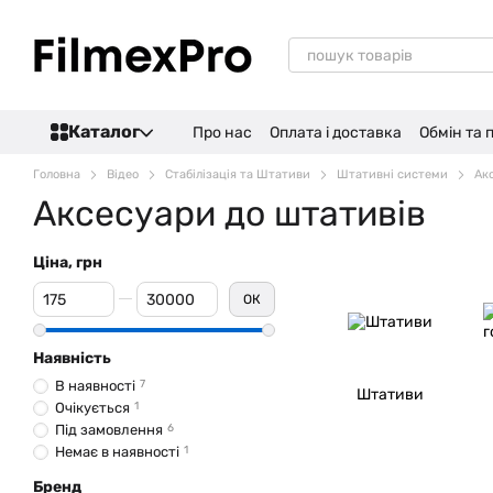
Перейти до основного контенту
Каталог
Про нас
Оплата і доставка
Обмін та
Головна
Відео
Стабілізація та Штативи
Штативні системи
Ак
Аксесуари до штативів
Ціна, грн
Від Ціна, грн
До Ціна, грн
ОК
Наявність
В наявності
7
Штативи
Очікується
1
Під замовлення
6
Немає в наявності
1
Бренд