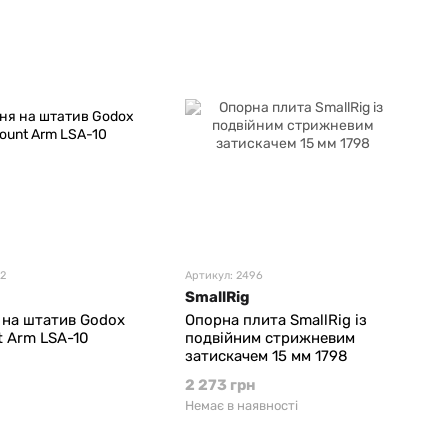
02
Артикул: 2496
SmallRig
 на штатив Godox
Опорна плита SmallRig із
t Arm LSA-10
подвійним стрижневим
затискачем 15 мм 1798
2 273 грн
Немає в наявності