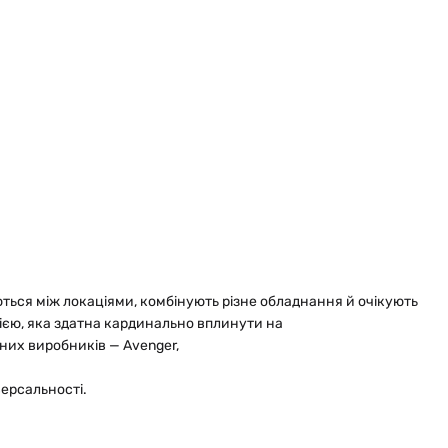
ться між локаціями, комбінують різне обладнання й очікують, що
рією, яка здатна кардинально вплинути на
дних виробників — Avenger,
версальності.