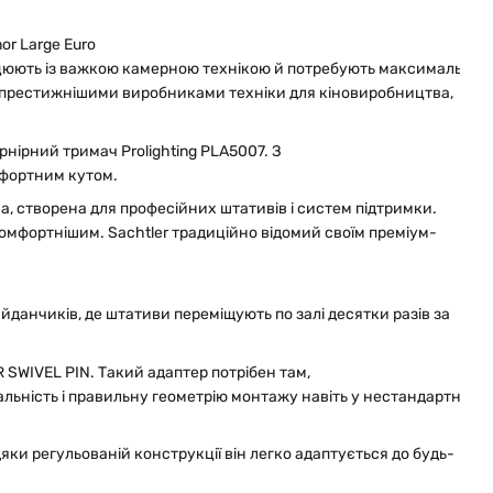
or Large Euro
ацюють із важкою камерною технікою й потребують максимальної н
найпрестижнішими виробниками техніки для кіновиробництва,
рнірний тримач Prolighting PLA5007. З
мфортним кутом.
, створена для професійних штативів і систем підтримки.
омфортнішим. Sachtler традиційно відомий своїм преміум-
майданчиків, де штативи переміщують по залі десятки разів за
WIVEL PIN. Такий адаптер потрібен там,
сальність і правильну геометрію монтажу навіть у нестандартних 
яки регульованій конструкції він легко адаптується до будь-