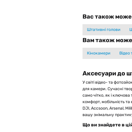
Вас також може
Штативні голови
Ш
Вам також може
Кінокамери
Відео
Аксесуари до 
У світі відео- та фотоз
для камери. Сучасні тво
само чітко, як і ключов
комфорт, мобільність та 
DJI, Accsoon, Arsenal, Mi
вашу знімальну практику
Що ви знайдете в ці