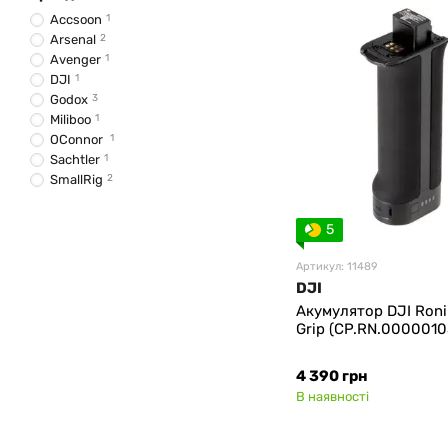
Accsoon
1
Arsenal
2
Avenger
1
DJI
1
Godox
3
Miliboo
1
OConnor
1
Sachtler
1
SmallRig
2
5
Артикул: 11489
DJI
Акумулятор DJI Ron
Grip (CP.RN.0000010
4 390 грн
В наявності