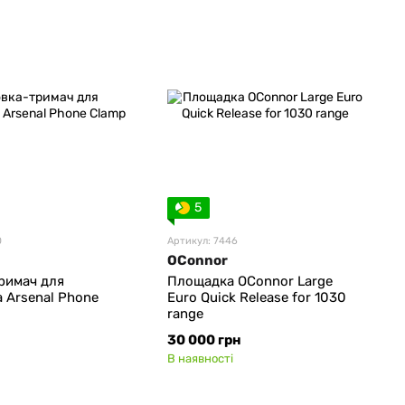
5
0
Артикул: 7446
OConnor
римач для
Площадка OConnor Large
 Arsenal Phone
Euro Quick Release for 1030
range
30 000 грн
В наявності