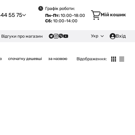
Графік роботи:
444 55 75
Мій кошик
Пн-Пт:
10:00–18:00
Сб:
10:00–14:00
Вхід
Укр
Відгуки про магазин
Відображення:
ю
спочатку дешевші
за назвою