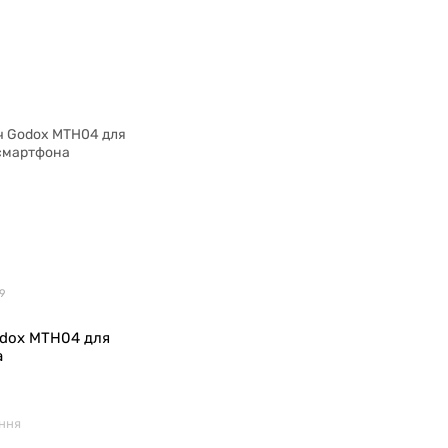
29
dox MTH04 для
а
ння