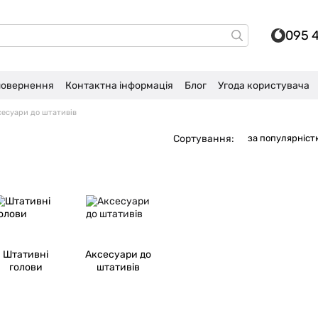
095 
 повернення
Контактна інформація
Блог
Угода користувача
сесуари до штативів
Сортування:
за популярніст
Штативні
Аксесуари до
голови
штативів