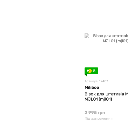
5
Артикул: 12407
Miliboo
Візок для штативів M
MJL01 (mjl01)
2 995 грн
Під замовлення