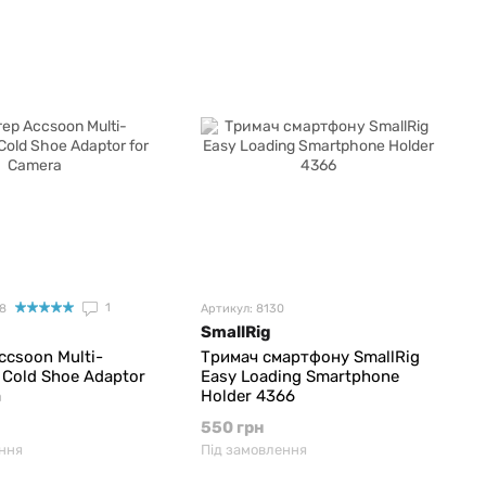
1
88
Артикул: 8130
SmallRig
ccsoon Multi-
Тримач смартфону SmallRig
l Cold Shoe Adaptor
Easy Loading Smartphone
a
Holder 4366
550 грн
ння
Під замовлення