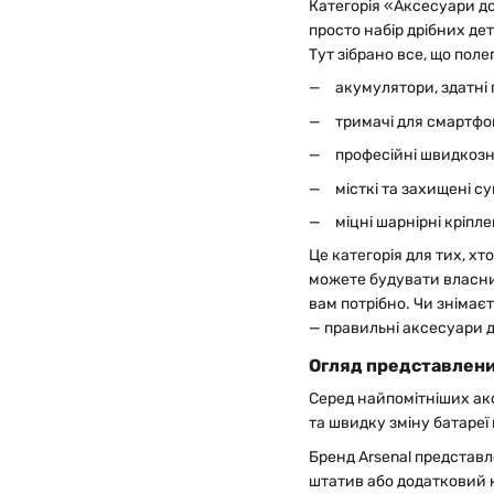
Категорія «Аксесуари до
просто набір дрібних де
Тут зібрано все, що пол
акумулятори, здатні
тримачі для смартфо
професійні швидкозн
місткі та захищені 
міцні шарнірні кріпл
Це категорія для тих, хт
можете будувати власний
вам потрібно. Чи знімає
— правильні аксесуари д
Огляд представлени
Серед найпомітніших акс
та швидку зміну батареї 
Бренд Arsenal представ
штатив або додатковий к