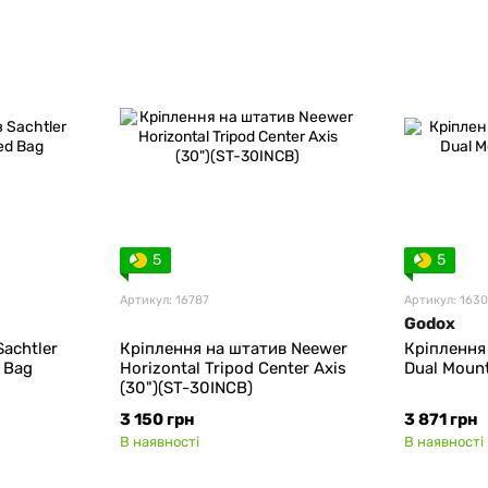
5
5
Артикул: 16787
Артикул: 163
Godox
achtler
Кріплення на штатив Neewer
Кріплення
 Bag
Horizontal Tripod Center Axis
Dual Moun
(30")(ST-30INCB)
3 150 грн
3 871 грн
В наявності
В наявності