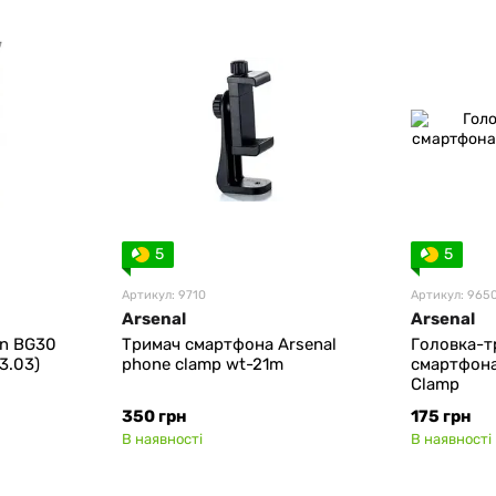
5
5
Артикул: 9710
Артикул: 965
Arsenal
Arsenal
in BG30
Тримач смартфона Arsenal
Головка-т
3.03)
phone clamp wt-21m
смартфона
Clamp
350 грн
175 грн
В наявності
В наявності