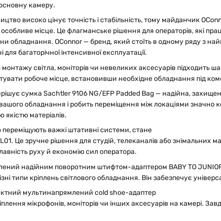
 основну камеру.
цтво високо цінує точність і стабільність, тому майданчик OConn
є особливе місце. Це флагманське рішення для операторів, які пр
іни обладнання. OConnor — бренд, який стоїть в одному ряду з 
і для багаторічної інтенсивної експлуатації.
 монтажу світла, моніторів чи невеликих аксесуарів підходить ша
увати робоче місце, встановивши необхідне обладнання під ко
ішує сумка Sachtler 9106 NG/EFP Padded Bag — надійна, захищена
вашого обладнання і робить переміщення між локаціями значно к
ю якістю матеріалів.
то переміщують важкі штативні системи, стане
MJL01. Це зручне рішення для студій, телеканалів або знімальних 
плавність руху й економію сил оператора.
лений надійним поворотним штифтом-адаптером BABY TO JUNIOR S
ізні типи кріплень світлового обладнання. Він забезпечує універ
актний мультинапрямлений cold shoe-адаптер
іплення мікрофонів, моніторів чи інших аксесуарів на камері. Завд