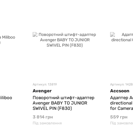
Артикул: 13819
Артикул: 142
Avenger
Accsoon
iliboo
Поворотний штифт-адаптер
Адаптер A
Avenger BABY TO JUNIOR
directiona
SWIVEL PIN (F830)
for Camer
3 814 грн
559 грн
Під замовлення
Під замовле