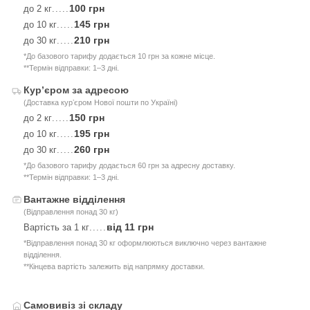
100 грн
до 2 кг
.....
145 грн
до 10 кг
.....
210 грн
до 30 кг
.....
*До базового тарифу додається 10 грн за кожне місце.
**Термін відправки: 1–3 дні.
Курʼєром за адресою
(Доставка курʼєром Нової пошти по Україні)
150 грн
до 2 кг
.....
195 грн
до 10 кг
.....
260 грн
до 30 кг
.....
*До базового тарифу додається 60 грн за адресну доставку.
**Термін відправки: 1–3 дні.
Вантажне відділення
(Відправлення понад 30 кг)
від 11 грн
Вартість за 1 кг
.....
*Відправлення понад 30 кг оформлюються виключно через вантажне
відділення.
**Кінцева вартість залежить від напрямку доставки.
Самовивіз зі складу