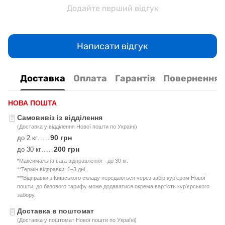
Додайте перший відгук
Написати відгук
Доставка
Оплата
Гарантія
Повернення
НОВА ПОШТА
Самовивіз із відділення
(Доставка у відділення Нової пошти по Україні)
90 грн
до 2 кг
.....
200 грн
до 30 кг
.....
*Максимальна вага відправлення - до 30 кг.
**Термін відправки: 1–3 дні.
***Відправки з Київського складу передаються через забір курʼєром Нової
пошти, до базового тарифу може додаватися окрема вартість курʼєрського
забору.
Доставка в поштомат
(Доставка у поштомат Нової пошти по Україні)