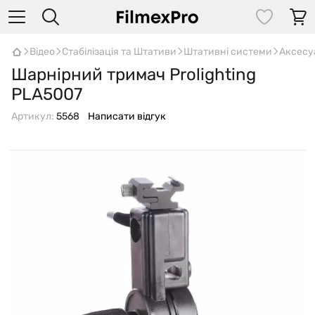
Відео
Стабілізація та Штативи
Штативні системи
Аксесу
Шарнірний тримач Prolighting
PLA5007
Артикул:
5568
Написати відгук