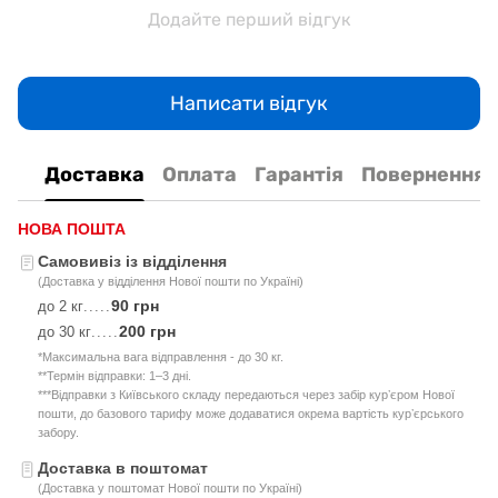
Додайте перший відгук
Написати відгук
Доставка
Оплата
Гарантія
Повернення
НОВА ПОШТА
Самовивіз із відділення
(Доставка у відділення Нової пошти по Україні)
90 грн
до 2 кг
.....
200 грн
до 30 кг
.....
*Максимальна вага відправлення - до 30 кг.
**Термін відправки: 1–3 дні.
***Відправки з Київського складу передаються через забір курʼєром Нової
пошти, до базового тарифу може додаватися окрема вартість курʼєрського
забору.
Доставка в поштомат
(Доставка у поштомат Нової пошти по Україні)