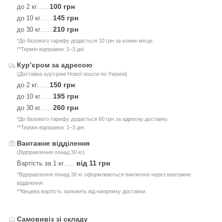
100 грн
до 2 кг
.....
145 грн
до 10 кг
.....
210 грн
до 30 кг
.....
*До базового тарифу додається 10 грн за кожне місце.
**Термін відправки: 1–3 дні.
Курʼєром за адресою
(Доставка курʼєром Нової пошти по Україні)
150 грн
до 2 кг
.....
195 грн
до 10 кг
.....
260 грн
до 30 кг
.....
*До базового тарифу додається 60 грн за адресну доставку.
**Термін відправки: 1–3 дні.
Вантажне відділення
(Відправлення понад 30 кг)
від 11 грн
Вартість за 1 кг
.....
*Відправлення понад 30 кг оформлюються виключно через вантажне
відділення.
**Кінцева вартість залежить від напрямку доставки.
Самовивіз зі складу