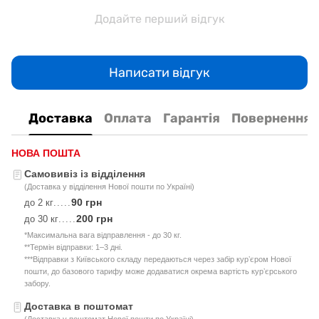
Додайте перший відгук
Написати відгук
Доставка
Оплата
Гарантія
Повернення
НОВА ПОШТА
Самовивіз із відділення
(Доставка у відділення Нової пошти по Україні)
90 грн
до 2 кг
.....
200 грн
до 30 кг
.....
*Максимальна вага відправлення - до 30 кг.
**Термін відправки: 1–3 дні.
***Відправки з Київського складу передаються через забір курʼєром Нової
пошти, до базового тарифу може додаватися окрема вартість курʼєрського
забору.
Доставка в поштомат