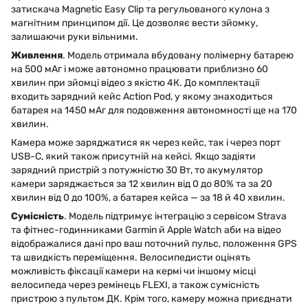
затискача Magnetic Easy Clip та регульованого кулона з
магнітним принципом дії. Це дозволяє вести зйомку,
залишаючи руки вільними.
Живлення
. Модель отримала вбудовану полімерну батарею
на 500 мАг і може автономно працювати приблизно 60
хвилин при зйомці відео з якістю 4К. До комплектації
входить зарядний кейс Action Pod, у якому знаходиться
батарея на 1450 мАг для подовження автономності ще на 170
хвилин.
Камера може заряджатися як через кейс, так і через порт
USB-C, який також присутній на кейсі. Якщо задіяти
зарядний пристрій з потужністю 30 Вт, то акумулятор
камери заряджається за 12 хвилин від 0 до 80% та за 20
хвилин від 0 до 100%, а батарея кейса — за 18 й 40 хвилин.
Сумісність
. Модель підтримує інтеграцію з сервісом Strava
та фітнес-годинниками Garmin й Apple Watch аби на відео
відображалися дані про ваш поточний пульс, положення GPS
та швидкість переміщення. Велосипедисти оцінять
можливість фіксації камери на кермі чи іншому місці
велосипеда через ремінець FLEXI, а також сумісність
пристрою з пультом ДК. Крім того, камеру можна приєднати