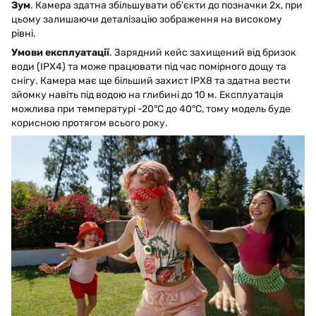
Зум
. Камера здатна збільшувати об'єкти до позначки 2х, при
цьому залишаючи деталізацію зображення на високому
рівні.
Умови експлуатації
. Зарядний кейс захищений від бризок
води (IPX4) та може працювати під час помірного дощу та
снігу. Камера має ще більший захист IPX8 та здатна вести
зйомку навіть під водою на глибині до 10 м. Експлуатація
можлива при температурі -20°C до 40°C, тому модель буде
корисною протягом всього року.