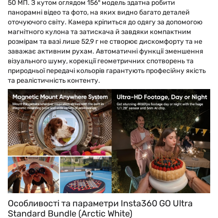
50 МП. З кутом оглядом 156° модель здатна робити
панорамні відео та фото, на яких видно багато деталей
оточуючого світу. Камера кріпиться до одягу за допомогою
магнітного кулона та затискача й завдяки компактним
розмірам та вазі лише 52,9 г не створює дискомфорту та не
заважає активним рухам. Автоматичні функції зменшення
візуального шуму, корекції геометричних спотворень та
природньої передачі кольорів гарантують професійну якість
та реалістичність контенту.
Особливості та параметри Insta360 GO Ultra
Standard Bundle (Arctic White)