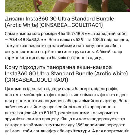
Дизайн Insta360 GO Ultra Standard Bundle
(Arctic White) (CINSABEA_GOULTRA01)
Сама камера має розміри 46x45,7x18,3 мм, а зарядний кейс
— 70,4x48,8x33,3 мм. Вони важать 52,9 г та 108,5 г відповідно,
тому не заважають під час зйомки на тренуваннях або в
ситуаціях, коли потрібно активно рухатись. А білий колір
гармонічно виглядає з більшістю фасонів одягу.
Кому підходить панорамна екшн-камера
Insta360 GO Ultra Standard Bundle (Arctic White)
(CINSABEA_GOULTRA01)
Ця камера ідеально підходить для блогерів, відеографів,
контент-мейкерів та фотографів, які знімають фото та відео
для різноманітних соцмереж або для сімейного архіву. Вона
забезпечить зйомку професійної якості з прекрасною
деталізацією 4К та 50 МП, реалістичними кольорами та
зручністю самого процесу. Якщо ви часто подорожуєте, то
панорамна зйомка з кутом огляду 156° допоможе передати
усі масштаби ландшафту або архітектури. А для спортсменів