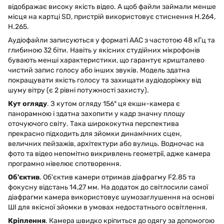
відображає високу якість відео. А щоб файли займали менше
місця на картці SD, пристрій використовує стиснення H.264,
H.265.
Аудіофайли записуються у форматі AAC з частотою 48 кГц та
глибиною 32 біти. Навіть у якісних студійних мікрофонів
бувають менші характеристики, що гарантує кришталево
чистий запис голосу або інших звуків. Модель здатна
покращувати якість голосу та захищати аудіодоріжку від
шуму вітру (є 2 рівні потужності захисту).
Кут огляду
. З кутом огляду 156° ця екшн-камера є
панорамною і здатна захопити у кадр значну площу
оточуючого світу. Така ширококутна перспектива
прекрасно підходить для зйомки динамічних сцен,
величних пейзажів, архітектури або вулиць. Водночас на
фото та відео непомітно викривлень геометрії, адже камера
програмно нівелює спотворення.
Об'єктив
. Об'єктив камери отримав діафрагму F2.85 та
фокусну відстань 14,27 мм. На додаток до світлосили самої
діафрагми камера використовує шумозаглушення на основі
ШІ для якісної зйомки в умовах недостатнього освітлення.
Кріплення
. Камера швидко кріпиться до одягу за допомогою