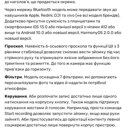
до наголов'я, що продається окремо.
Через мережу Bluetooth модель може передавати звук до
навушників Apple, Redmi, DJI та vivo (не всі моделі брендів).
Додатково присутня сумісність з планшетами та
смартфонами iOS 13.0 або пізнішої версії з чіпами A12 або
вище та Android 10.0 або новішої версії, HarmonyOS 2.0.0 або
новішої версії.
Гіроскоп
. Наявність 6-осьового гіроскопа та функції ШІ з 3
рівнями стабілізації дозволяє сміливо вести зйомку під час
стрімкого руху та отримувати якісне зображення без його
тремтіння та розмиття. До того ж камера має функцію
прив'язки до горизонту.
Фільтри
. Модель оснащена 7 фільтрами, які допомагають
персоналізувати фото та відео й надати їм потрібної
атмосфери.
Керування
. Аби розпочати запис достатньо лише одного
натискання на корпусну кнопку. Також модель підтримує
керування жестами й голосом. Наприклад, проста команда
Start recording дозволяє запустити зйомку, якщо ваші руки
зайняті. Аби пристосуватись до орієнтації контенту певної
соцмережі достатньо лише повернути корпус пристрою.