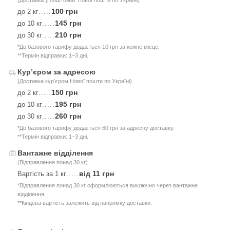
(Доставка у поштомат Нової пошти по Україні)
100 грн
до 2 кг
.....
145 грн
до 10 кг
.....
210 грн
до 30 кг
.....
*До базового тарифу додається 10 грн за кожне місце.
**Термін відправки: 1–3 дні.
Курʼєром за адресою
(Доставка курʼєром Нової пошти по Україні)
150 грн
до 2 кг
.....
195 грн
до 10 кг
.....
260 грн
до 30 кг
.....
*До базового тарифу додається 60 грн за адресну доставку.
**Термін відправки: 1–3 дні.
Вантажне відділення
(Відправлення понад 30 кг)
від 11 грн
Вартість за 1 кг
.....
*Відправлення понад 30 кг оформлюються виключно через вантажне
відділення.
**Кінцева вартість залежить від напрямку доставки.