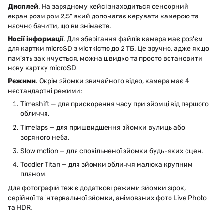
Дисплей
. На зарядному кейсі знаходиться сенсорний
екран розміром 2,5" який допомагає керувати камерою та
наочно бачити, що ви знімаєте.
Носії інформації
. Для зберігання файлів камера має роз'єм
для картки microSD з місткістю до 2 ТБ. Це зручно, адже якщо
пам'ять закінчується, можна швидко та просто встановити
нову картку microSD.
Режими
. Окрім зйомки звичайного відео, камера має 4
нестандартні режими:
Timeshift — для прискорення часу при зйомці від першого
обличчя.
Timelaps — для пришвидшення зйомки вулиць або
зоряного неба.
Slow motion — для сповільненої зйомки будь-яких сцен.
Toddler Titan — для зйомки обличчя малюка крупним
планом.
Для фотографій теж є додаткові режими зйомки зірок,
серійної та інтервальної зйомки, анімованих фото Live Photo
та HDR.