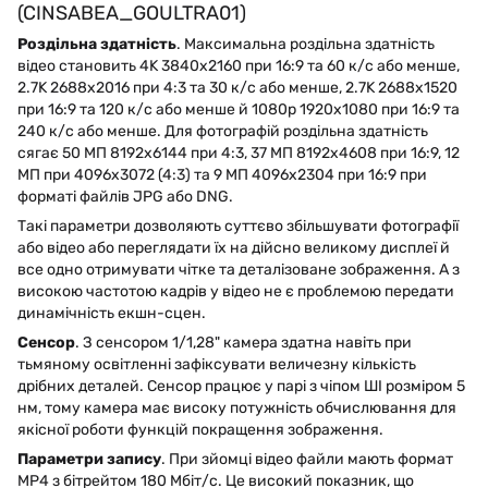
(CINSABEA_GOULTRA01)
Роздільна здатність
. Максимальна роздільна здатність
відео становить 4K 3840x2160 при 16:9 та 60 к/с або менше,
2.7K 2688x2016 при 4:3 та 30 к/с або менше, 2.7K 2688x1520
при 16:9 та 120 к/с або менше й 1080p 1920x1080 при 16:9 та
240 к/с або менше. Для фотографій роздільна здатність
сягає 50 МП 8192x6144 при 4:3, 37 МП 8192x4608 при 16:9, 12
МП при 4096x3072 (4:3) та 9 МП 4096x2304 при 16:9 при
форматі файлів JPG або DNG.
Такі параметри дозволяють суттєво збільшувати фотографії
або відео або переглядати їх на дійсно великому дисплеї й
все одно отримувати чітке та деталізоване зображення. А з
високою частотою кадрів у відео не є проблемою передати
динамічність екшн-сцен.
Сенсор
. З сенсором 1/1,28" камера здатна навіть при
тьмяному освітленні зафіксувати величезну кількість
дрібних деталей. Сенсор працює у парі з чіпом ШІ розміром 5
нм, тому камера має високу потужність обчислювання для
якісної роботи функцій покращення зображення.
Параметри запису
. При зйомці відео файли мають формат
MP4 з бітрейтом 180 Мбіт/с. Це високий показник, що