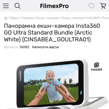
Відео
Камери
Екшн-камери
Екшн-камери Insta360
Пано
Панорамна екшн-камера Insta360
GO Ultra Standard Bundle (Arctic
White) (CINSABEA_GOULTRA01)
Артикул:
16082
Написати відгук