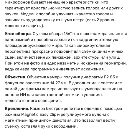
микрофонов бывают меньшие характеристики, что
гарантирует кристально чистую запись голоса или других
звуков. Модель способна улучшать качество голоса и
защищать аудиодорожку от шума ветра (есть 2 уровня
мощности защиты).
Угол обзора
. С углом обзора 156° эта экшн-камера является
панорамной и способна захватить в кадр значительную
площадь окружающего мира. Такая широкоугольная
перспектива прекрасно подходит для съемки динамичных
сцен, величественных пейзажей, архитектуры или улиц.
При этом на фото и видео незаметны искажения геометрии,
ведь камера программно нивелирует искажения.
Объектив
. Объектив камеры получил диафрагму F2.85 и
фокусное расстояние 14,27 мм. В дополнение к светосиле
самой диафрагмы камера использует шумоподавление на
основе ИИ для качественной съемки в условиях
недостаточного освещения.
Крепление
. Камера быстро крепится к одежде с помощью
зажима Magnetic Easy Clip и регулируемого кулона с
магнитным принципом действия. Это позволяет вести
съемку, оставляя руки свободными.