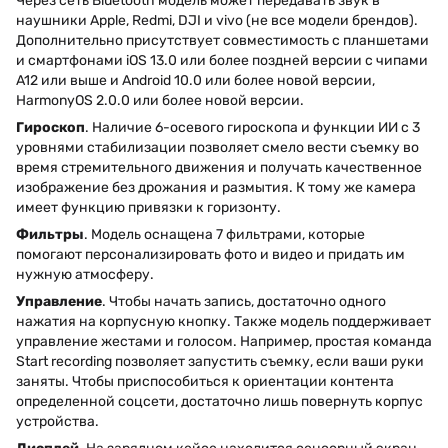
Через сеть Bluetooth модель может передавать звук в
наушники Apple, Redmi, DJI и vivo (не все модели брендов).
Дополнительно присутствует совместимость с планшетами
и смартфонами iOS 13.0 или более поздней версии с чипами
A12 или выше и Android 10.0 или более новой версии,
HarmonyOS 2.0.0 или более новой версии.
Гироскоп
. Наличие 6-осевого гироскопа и функции ИИ с 3
уровнями стабилизации позволяет смело вести съемку во
время стремительного движения и получать качественное
изображение без дрожания и размытия. К тому же камера
имеет функцию привязки к горизонту.
Фильтры
. Модель оснащена 7 фильтрами, которые
помогают персонализировать фото и видео и придать им
нужную атмосферу.
Управление
. Чтобы начать запись, достаточно одного
нажатия на корпусную кнопку. Также модель поддерживает
управление жестами и голосом. Например, простая команда
Start recording позволяет запустить съемку, если ваши руки
заняты. Чтобы приспособиться к ориентации контента
определенной соцсети, достаточно лишь повернуть корпус
устройства.