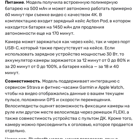
Питание
. Модель получила встроенную полимерную
батарею на 500 мАч и может автономно работать примерно
60 минут при съемке видео с качеством 4К. В
комплектацию входит зарядный кейс Action Pod, в котором
находится батарея на 1450 мАч для продления
автономности еще на 170 минут.
Камера может заряжаться как через кейс, так и через порт
USB-C, который также присутствует на кейсе. Если
использовать зарядное устройство мощностью 30 Вт, то
аккумулятор камеры заряжается за 12 минут от 0 до 80% и
за 20 минут от 0 до 100%, а батарея кейса — за 18 и 40
минут.
Совместимость
. Модель поддерживает интеграцию с
сервисом Strava и фитнес-часами Garmin и Apple Watch,
чтобы на видео отображались данные о вашем текущем
пульсе, положении GPS и скорости перемещения.
Велосипедисты оценят возможность фиксации камеры на
руле или другом месте велосипеда через ремешок FLEXI, а
также совместимость устройства с пультом ДК. Кроме того,
камеру можно присоединить к оголовью, которое продается
отдельно.