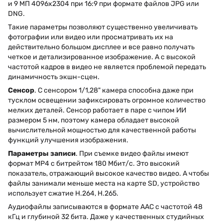
и 9 МП 4096x2304 при 16:9 при формате файлов JPG или
DNG.
Такие параметры позволяют существенно увеличивать
фотографии или видео или просматривать их на
действительно большом дисплее и все равно получать
четкое и детализированное изображение. А с высокой
частотой кадров в видео не является проблемой передать
динамичность экшн-сцен.
Сенсор
. С сенсором 1/1,28" камера способна даже при
тусклом освещении зафиксировать огромное количество
мелких деталей. Сенсор работает в паре с чипом ИИ
размером 5 нм, поэтому камера обладает высокой
вычислительной мощностью для качественной работы
функций улучшения изображения.
Параметры записи
. При съемке видео файлы имеют
формат MP4 с битрейтом 180 Мбит/с. Это высокий
показатель, отражающий высокое качество видео. А чтобы
файлы занимали меньше места на карте SD, устройство
использует сжатие H.264, H.265.
Аудиофайлы записываются в формате AAC с частотой 48
кГц и глубиной 32 бита. Даже у качественных студийных