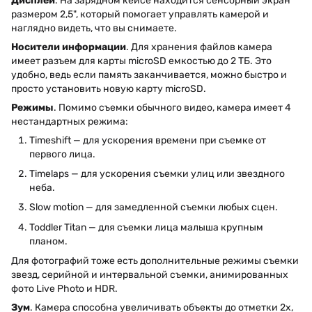
Дисплей
. На зарядном кейсе находится сенсорный экран
размером 2,5", который помогает управлять камерой и
наглядно видеть, что вы снимаете.
Носители информации
. Для хранения файлов камера
имеет разъем для карты microSD емкостью до 2 ТБ. Это
удобно, ведь если память заканчивается, можно быстро и
просто установить новую карту microSD.
Режимы
. Помимо съемки обычного видео, камера имеет 4
нестандартных режима:
Timeshift — для ускорения времени при съемке от
первого лица.
Timelaps — для ускорения съемки улиц или звездного
неба.
Slow motion — для замедленной съемки любых сцен.
Toddler Titan — для съемки лица малыша крупным
планом.
Для фотографий тоже есть дополнительные режимы съемки
звезд, серийной и интервальной съемки, анимированных
фото Live Photo и HDR.
Зум
. Камера способна увеличивать объекты до отметки 2х,