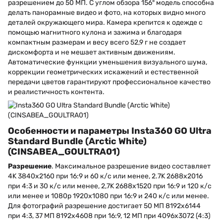
разрешением до 50 МП. С углом обзора 156° модель способна
делать панорамные видео и фото, на которых видно много
деталей окружающего мира. Камера крепится к одежде с
помощью магнитного кулона и зажима и благодаря
компактным размерам и весу всего 52,9 г не создает
дискомфорта и не мешает активным движениям.
Автоматические функции уменьшения визуального шума,
коррекции геометрических искажений и естественной
передачи цветов гарантируют профессиональное качество
и реалистичность контента.
Особенности и параметры Insta360 GO Ultra
Standard Bundle (Arctic White)
(CINSABEA_GOULTRA01)
Разрешение
. Максимальное разрешение видео составляет
4K 3840x2160 при 16:9 и 60 к/с или менее, 2.7K 2688x2016
при 4:3 и 30 к/с или менее, 2,7K 2688x1520 при 16:9 и 120 к/с
или менее и 1080p 1920x1080 при 16:9 и 240 к/с или менее.
Для фотографий разрешение достигает 50 МП 8192x6144
при 4:3, 37 МП 8192x4608 при 16:9, 12 МП при 4096x3072 (4:3)