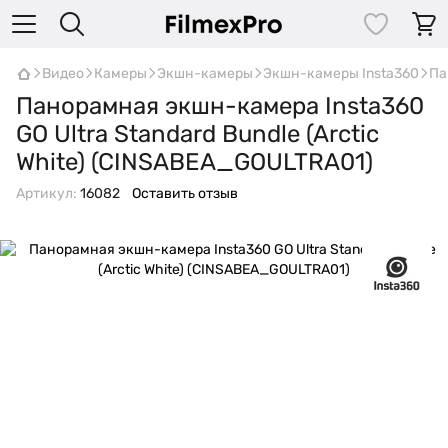
Видео
Камеры
Экшн-камеры
Экшн-камеры Insta360
Па
Панорамная экшн-камера Insta360
GO Ultra Standard Bundle (Arctic
White) (CINSABEA_GOULTRA01)
Артикул:
16082
Оставить отзыв