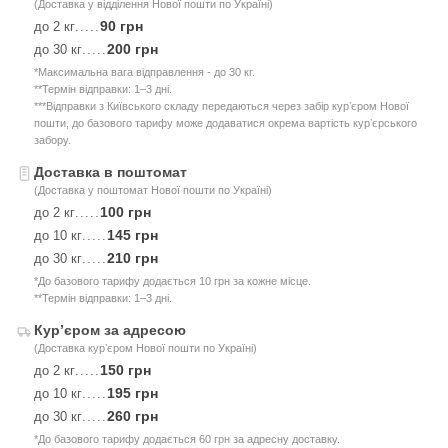
(Доставка у відділення Нової пошти по Україні)
90 грн
до 2 кг
.....
200 грн
до 30 кг
.....
*Максимальна вага відправлення - до 30 кг.
**Термін відправки: 1–3 дні.
***Відправки з Київського складу передаються через забір курʼєром Нової
пошти, до базового тарифу може додаватися окрема вартість курʼєрського
забору.
Доставка в поштомат
(Доставка у поштомат Нової пошти по Україні)
100 грн
до 2 кг
.....
145 грн
до 10 кг
.....
210 грн
до 30 кг
.....
*До базового тарифу додається 10 грн за кожне місце.
**Термін відправки: 1–3 дні.
Курʼєром за адресою
(Доставка курʼєром Нової пошти по Україні)
150 грн
до 2 кг
.....
195 грн
до 10 кг
.....
260 грн
до 30 кг
.....
*До базового тарифу додається 60 грн за адресну доставку.