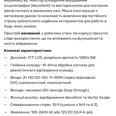
виробництва. Монітор оснащений вбудованим
осцилографом (Waveform) та вектороскопом для контролю
рівнів сигналу в реальному часі. Міцна конструкція з
металевою рамою та можливість живлення від постійного
струму роблять його надійним інструментом для роботи в
будь-яких умовах.
Пристрій
вживаний
, у робочому стані. На корпусі присутні
сліди використання, що не впливають на функціонал та
якість зображення.
Ключові характеристики:
Дисплей: 17.1" LCD, роздільна здатність 1280x768.
Глибина кольору: 10-бітна обробка сигналу для
реалістичного відтворення кольору.
Входи: 2× HD/SD-SDI, 1× HDMI (через перехідник
DVI), компонентний, композитний.
Виходи: наскрізні SDI-виходи (loop-through).
Функції аналізу: відображення Waveform та Vector Scope.
Співвідношення сторін: 15:9 (сумісно з 16:9 та 4:3).
Живлення: 100-240V AC або 12V DC (XLR 4-pin).