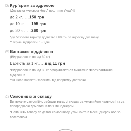
Курʼєром за адресою
(Доставка курʼєром Нової пошти по Україні)
150 грн
до 2 кг
.....
195 грн
до 10 кг
.....
260 грн
до 30 кг
.....
*До базового тарифу додається 60 грн за адресну доставку.
**Термін відправки: 1–3 дні.
Вантажне відділення
(Відправлення понад 30 кг)
від 11 грн
Вартість за 1 кг
.....
*Відправлення понад 30 кг оформлюються виключно через вантажне
відділення.
**Кінцева вартість залежить від напрямку доставки.
Самовивіз зі складу
Ви можете самостійно забрати товар зі складу за умови його наявності та за
попередньою домовленістю з менеджером.
*Наявність товару та деталі самовивозу уточнюйте в месенджерах або за
телефоном.