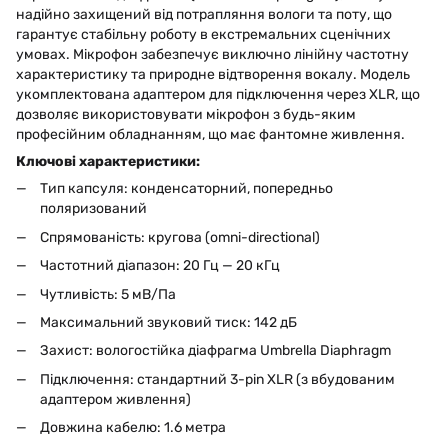
надійно захищений від потрапляння вологи та поту, що
гарантує стабільну роботу в екстремальних сценічних
умовах. Мікрофон забезпечує виключно лінійну частотну
характеристику та природне відтворення вокалу. Модель
укомплектована адаптером для підключення через XLR, що
дозволяє використовувати мікрофон з будь-яким
професійним обладнанням, що має фантомне живлення.
Ключові характеристики:
Тип капсуля: конденсаторний, попередньо
поляризований
Спрямованість: кругова (omni-directional)
Частотний діапазон: 20 Гц — 20 кГц
Чутливість: 5 мВ/Па
Максимальний звуковий тиск: 142 дБ
Захист: вологостійка діафрагма Umbrella Diaphragm
Підключення: стандартний 3-pin XLR (з вбудованим
адаптером живлення)
Довжина кабелю: 1.6 метра