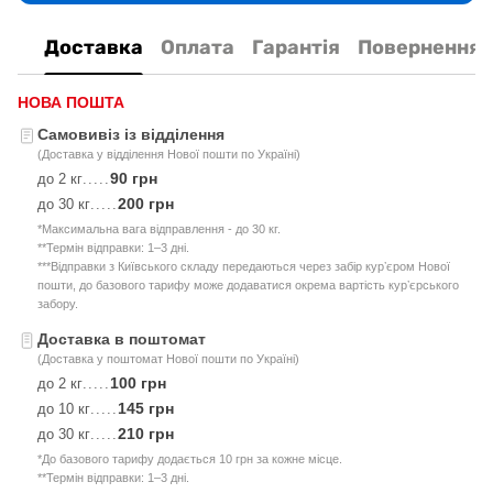
Доставка
Оплата
Гарантія
Повернення
НОВА ПОШТА
Самовивіз із відділення
(Доставка у відділення Нової пошти по Україні)
90 грн
до 2 кг
.....
200 грн
до 30 кг
.....
*Максимальна вага відправлення - до 30 кг.
**Термін відправки: 1–3 дні.
***Відправки з Київського складу передаються через забір курʼєром Нової
пошти, до базового тарифу може додаватися окрема вартість курʼєрського
забору.
Доставка в поштомат
(Доставка у поштомат Нової пошти по Україні)
100 грн
до 2 кг
.....
145 грн
до 10 кг
.....
210 грн
до 30 кг
.....
*До базового тарифу додається 10 грн за кожне місце.
**Термін відправки: 1–3 дні.