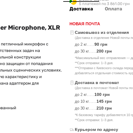
5 платежей по 3 861.00 грн
Доставка
Оплата
НОВАЯ ПОЧТА
er Microphone, XLR
Самовывоз из отделения
(Доставка в отделение Новой почты п
й петличный микрофон с
90 грн
до 2 кг
.....
тственных задач на
200 грн
до 30 кг
.....
кальной конструкции
*Максимальный вес отправления — до 
жно защищен от попадания
**Срок отправки: 1–3 дня.
***Отправки с Киевского склада пере
мальных сценических условиях.
добавляться отдельная стоимость кур
ю характеристику и
Доставка в почтомат
вана адаптером для
(Доставка в почтомат Новой почты по
100 грн
до 2 кг
.....
145 грн
до 10 кг
.....
зованный
210 грн
до 30 кг
.....
*К базовому тарифу добавляется 10 г
**Срок отправки: 1–3 дня.
Курьером по адресу