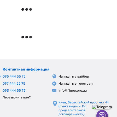
Контактная информация
095 444 55 75
Напишіть у вайбер
097 444 55 75
Напишіть в телеграм
093 444 55 75
info@filmexpro.ua
Перезвонить вам?
Киев, Берестейский проспект 44
(пункт выдачи. По
предварительной
договоренности)