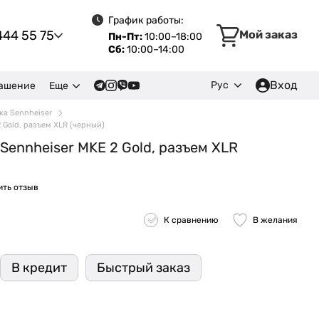
График работы:
444 55 75
Мой заказ
Пн-Пт:
10:00–18:00
Сб:
10:00–14:00
Вход
Рус
лашение
Еще
жа Sennheiser
Gold, разъем XLR (черный)
ennheiser MKE 2 Gold, разъем XLR
ить отзыв
К сравнению
В желания
В кредит
Быстрый заказ