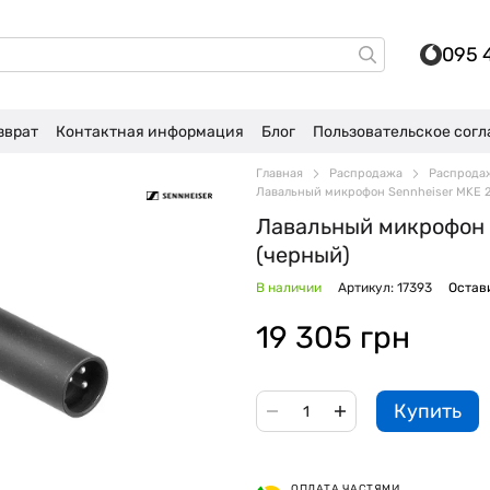
095 
зврат
Контактная информация
Блог
Пользовательское сог
Главная
Распродажа
Распрода
Лавальный микрофон Sennheiser MKE 2 
Лавальный микрофон S
(черный)
В наличии
Артикул: 17393
Остав
19 305 грн
Купить
ОПЛАТА ЧАСТЯМИ