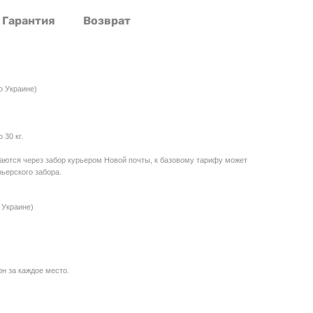
Гарантия
Возврат
о Украине)
30 кг.
даются через забор курьером Новой почты, к базовому тарифу может
ьерского забора.
 Украине)
рн за каждое место.