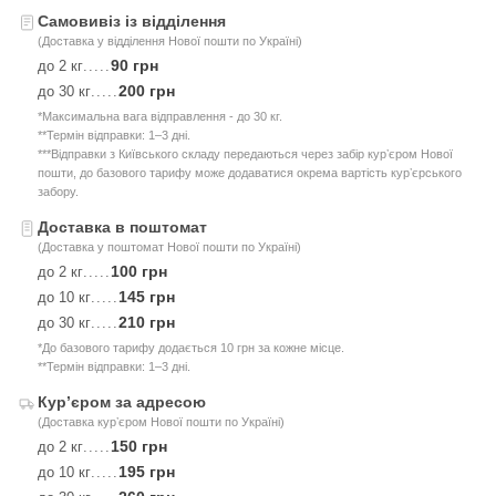
Самовивіз із відділення
(Доставка у відділення Нової пошти по Україні)
90 грн
до 2 кг
.....
200 грн
до 30 кг
.....
*Максимальна вага відправлення - до 30 кг.
**Термін відправки: 1–3 дні.
***Відправки з Київського складу передаються через забір курʼєром Нової
пошти, до базового тарифу може додаватися окрема вартість курʼєрського
забору.
Доставка в поштомат
(Доставка у поштомат Нової пошти по Україні)
100 грн
до 2 кг
.....
145 грн
до 10 кг
.....
210 грн
до 30 кг
.....
*До базового тарифу додається 10 грн за кожне місце.
**Термін відправки: 1–3 дні.
Курʼєром за адресою
(Доставка курʼєром Нової пошти по Україні)
150 грн
до 2 кг
.....
195 грн
до 10 кг
.....