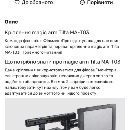
До обраного
Порівняти
Опис
Кріплення magic arm Tilta MA-T03
Команда фахівців з ФільмексПро підготувала для вас опис
ключових параметрів та переваг кріплення magic arm Tilta
MA-T03. Приємного читання!
Що потрібно знати про magic arm Tilta MA-T03
Дане кріплення використовується для фіксації моніторів,
електронних відеошукачів, неважких джерел світла та
подібного обладнання. Він має 2 шарніри з можливістю
налаштовувати кут нахилу, тому вам буде легко
адаптуватися до вимог того чи іншого проєкту.