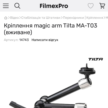
Відео
Стабілізація та Штативи
Перехідники | Кріплення
М
Кріплення magic arm Tilta MA-T03
(вживане)
Артикул:
14743
Написати відгук