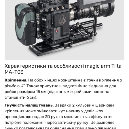
Характеристики та особливості magic arm Tilta
MA-T03
Кріплення
. На обох кінцях кронштейна є точки кріплення з
різьбою ¼". Також присутнє швидкознімне з'єднання для
рейок розміром 15 мм (відстань між рейками повинна
становити 6 см).
Гнучкість налаштувань
. Завдяки 2 кульовим шарнірам
кріплення може змінювати кут нахилу у декількох
проєкціях, що надає 3D рух та можливість зафіксувати
потрібне положення через затискну ручку. Це дозволяє
гнучко розташовувати обладнання спеціально під умови