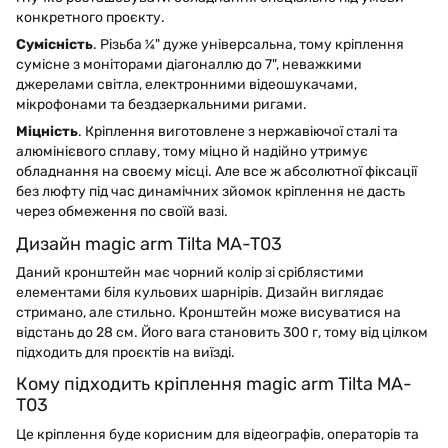
конкретного проєкту.
Сумісність
. Різьба ¼" дуже універсальна, тому кріплення
сумісне з моніторами діагоналлю до 7", неважкими
джерелами світла, електронними відеошукачами,
мікрофонами та бездзеркальними ригами.
Міцність
. Кріплення виготовлене з нержавіючої сталі та
алюмінієвого сплаву, тому міцно й надійно утримує
обладнання на своєму місці. Але все ж абсолютної фіксації
без люфту під час динамічних зйомок кріплення не дасть
через обмеження по своїй вазі.
Дизайн magic arm Tilta MA-T03
Даний кронштейн має чорний колір зі сріблястими
елементами біля кульових шарнірів. Дизайн виглядає
стримано, але стильно. Кронштейн може висуватися на
відстань до 28 см. Його вага становить 300 г, тому від цілком
підходить для проєктів на виїзді.
Кому підходить кріплення magic arm Tilta MA-
T03
Це кріплення буде корисним для відеографів, операторів та