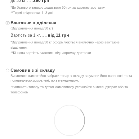
260 грн
до 30 кг
.....
*До базового тарифу додається 60 грн за адресну доставку.
**Термін відправки: 1–3 дні.
Вантажне відділення
(Відправлення понад 30 кг)
від 11 грн
Вартість за 1 кг
.....
*Відправлення понад 30 кг оформлюються виключно через вантажне
відділення.
**Кінцева вартість залежить від напрямку доставки.
Самовивіз зі складу
Ви можете самостійно забрати товар зі складу за умови його наявності та за
попередньою домовленістю з менеджером.
*Наявність товару та деталі самовивозу уточнюйте в месенджерах або за
телефоном.