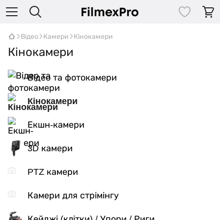
Відео
Камери
Кінокамери
Кінокамери
Відео та фотокамери
Кінокамери
Екшн-камери
3D камери
PTZ камери
Камери для стрімінгу
Кейджі (клітки) / Упори / Риги