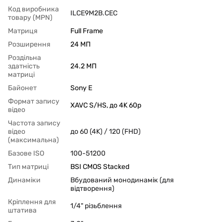
Код виробника
ILCE9M2B.CEC
товару (MPN)
Матриця
Full Frame
Розширення
24 МП
Роздільна
здатність
24.2 МП
матриці
Байонет
Sony E
Формат запису
XAVC S/HS, до 4K 60p
відео
Частота запису
відео
до 60 (4K) / 120 (FHD)
(максимальна)
Базове ISO
100-51200
Тип матриці
BSI CMOS Stacked
Динаміки
Вбудований монодинамік (для
відтворення)
Кріплення для
1/4" різьблення
штатива