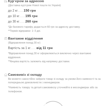
Курʼєром за адресою
(Доставка курʼєром Нової пошти по Україні)
150 грн
до 2 кг
.....
195 грн
до 10 кг
.....
260 грн
до 30 кг
.....
*До базового тарифу додається 60 грн за адресну доставку.
**Термін відправки: 1–3 дні.
Вантажне відділення
(Відправлення понад 30 кг)
від 11 грн
Вартість за 1 кг
.....
*Відправлення понад 30 кг оформлюються виключно через вантажне
відділення.
**Кінцева вартість залежить від напрямку доставки.
Самовивіз зі складу
Ви можете самостійно забрати товар зі складу за умови його наявності та за
попередньою домовленістю з менеджером.
*Наявність товару та деталі самовивозу уточнюйте в месенджерах або за
телефоном.