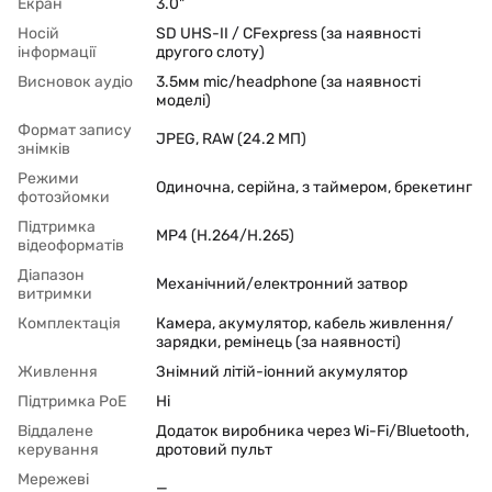
Екран
3.0"
Носій
SD UHS-II / CFexpress (за наявності
інформації
другого слоту)
Висновок аудіо
3.5мм mic/headphone (за наявності
моделі)
Формат запису
JPEG, RAW (24.2 МП)
знімків
Режими
Одиночна, серійна, з таймером, брекетинг
фотозйомки
Підтримка
MP4 (H.264/H.265)
відеоформатів
Діапазон
Механічний/електронний затвор
витримки
Комплектація
Камера, акумулятор, кабель живлення/
зарядки, ремінець (за наявності)
Живлення
Знімний літій-іонний акумулятор
Підтримка PoЕ
Ні
Віддалене
Додаток виробника через Wi-Fi/Bluetooth,
керування
дротовий пульт
Мережеві
—