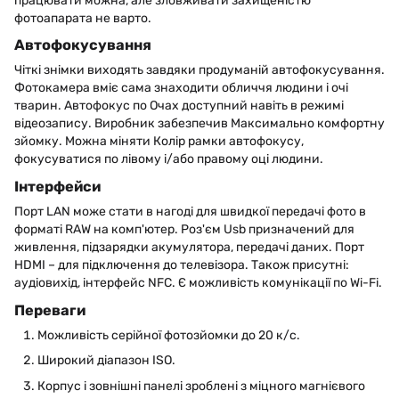
працювати можна, але зловживати захищеністю
фотоапарата не варто.
Автофокусування
Чіткі знімки виходять завдяки продуманій автофокусування.
Фотокамера вміє сама знаходити обличчя людини і очі
тварин. Автофокус по Очах доступний навіть в режимі
відеозапису. Виробник забезпечив Максимально комфортну
зйомку. Можна міняти Колір рамки автофокусу,
фокусуватися по лівому і/або правому оці людини.
Інтерфейси
Порт LAN може стати в нагоді для швидкої передачі фото в
форматі RAW на комп'ютер. Роз'єм Usb призначений для
живлення, підзарядки акумулятора, передачі даних. Порт
HDMI – для підключення до телевізора. Також присутні:
аудіовихід, інтерфейс NFC. Є можливість комунікації по Wi-Fi.
Переваги
Можливість серійної фотозйомки до 20 к/с.
Широкий діапазон ISO.
Корпус і зовнішні панелі зроблені з міцного магнієвого