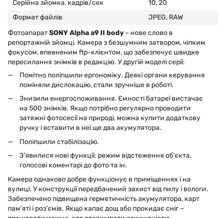
Серійна зйомка, кадрів/сек
10, 20
Формат файлів
JPEG, RAW
Фотоапарат
SONY Alpha a9 II body
– нове слово в
репортажній зйомці. Камера з безшумним затвором, чіпким
фокусом, впевненим ftp-клієнтом, що забезпечує швидке
пересилання знімків в редакцію. У другій моделі серії:
Помітно поліпшили ергономіку. Деякі органи керування
поміняли дислокацію, стали зручніше в роботі.
Знизили енергоспоживання. Ємності батареї вистачає
на 500 знімків. Якщо потрібно регулярно проводити
затяжні фотосесії на природі, можна купити додаткову
ручку і вставити в неї ще два акумулятора.
Поліпшили стабілізацію.
З'явилися нові функції: режим відстеження об'єкта,
голосові коментарі до фото та ін.
Камера однаково добре функціонує в приміщеннях і на
вулиці. У конструкції передбачений захист від пилу і вологи.
Забезпечено підвищена герметичність акумулятора, карт
пам'яті і роз'ємів. Якщо капає дощ або прокидає сніг –