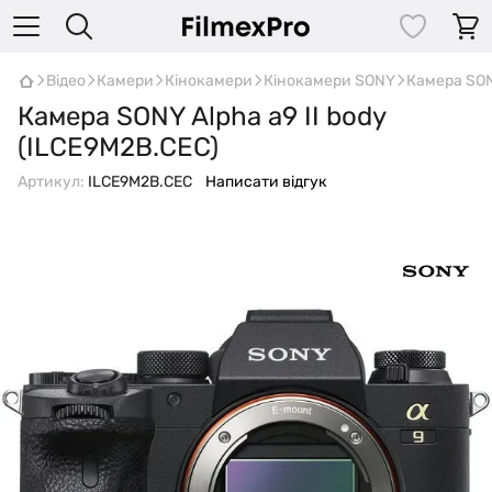
Відео
Камери
Кінокамери
Кінокамери SONY
Камера SONY
Камера SONY Alpha a9 II body
(ILCE9M2B.CEC)
Артикул:
ILCE9M2B.CEC
Написати відгук