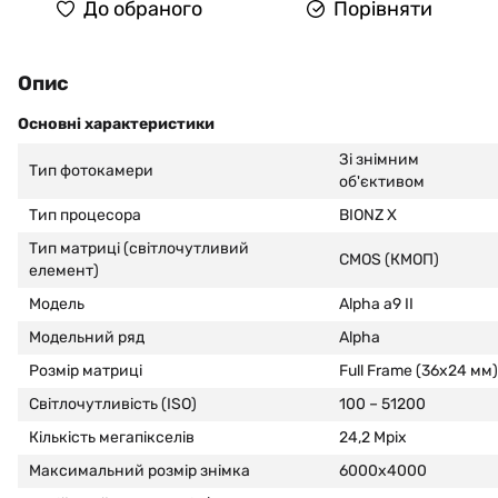
До обраного
Порівняти
Опис
Основні характеристики
Зі знімним
Тип фотокамери
об'єктивом
Тип процесора
BIONZ X
Тип матриці (світлочутливий
CMOS (КМОП)
елемент)
Модель
Alpha a9 II
Модельний ряд
Alpha
Розмір матриці
Full Frame (36х24 мм)
Світлочутливість (ISO)
100 – 51200
Кількість мегапікселів
24,2 Mpix
Максимальний розмір знімка
6000x4000