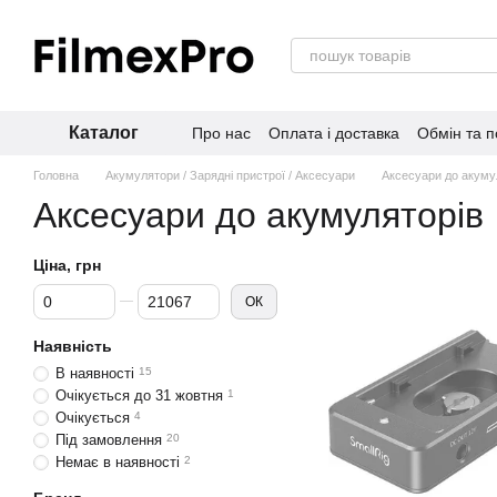
Перейти до основного контенту
Каталог
Про нас
Оплата і доставка
Обмін та 
Головна
Акумулятори / Зарядні пристрої / Аксесуари
Аксесуари до акуму
Аксесуари до акумуляторів
Ціна, грн
Від Ціна, грн
До Ціна, грн
ОК
Наявність
В наявності
15
Очікується до 31 жовтня
1
Очікується
4
Під замовлення
20
Немає в наявності
2