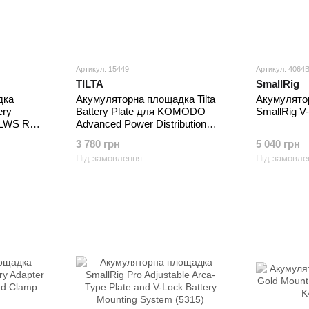
Артикул: 15449
Артикул: 4064
TILTA
SmallRig
дка
Акумуляторна площадка Tilta
Акумулято
ery
Battery Plate для KOMODO
SmallRig V
 LWS Rod
Advanced Power Distribution
rm
Module Type I
3 780 грн
5 040 грн
Під замовлення
Під замовле