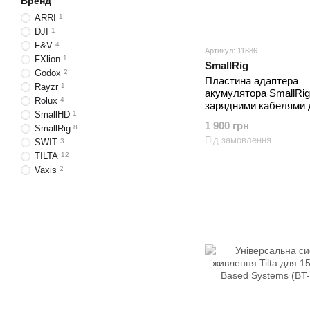
Бренд
ARRI
1
DJI
1
F&V
4
Артикул: 11886
FXlion
1
SmallRig
Godox
2
Пластина адаптера
Rayzr
1
акумулятора SmallRig
Rolux
4
зарядними кабелями 
SmallHD
1
камер BMPCC 4K і 6K
1 900 грн
SmallRig
8
Під замовлення
SWIT
3
TILTA
12
Vaxis
2