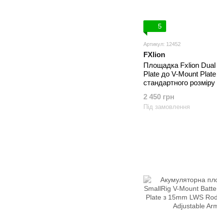
5
Артикул: 12452
FXlion
Площадка Fxlion Dual
Plate до V-Mount Plate
стандартного розміру
One and Two (NANOL
2 450 грн
Під замовлення