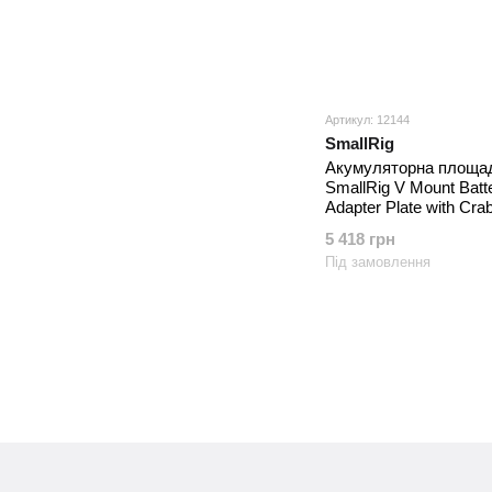
Артикул: 12144
SmallRig
Акумуляторна площа
SmallRig V Mount Batt
Adapter Plate with Cr
Clamp (3202)
5 418 грн
Під замовлення