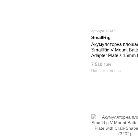
Артикул: 14137
SmallRig
Акумуляторна площа
SmallRig V-Mount Batt
Adapter Plate з 15mm
Clamp & Adjustable A
7 510 грн
Під замовлення