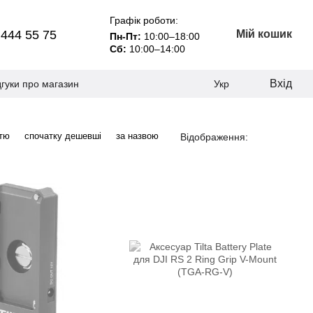
Графік роботи:
 444 55 75
Мій кошик
Пн-Пт:
10:00–18:00
Сб:
10:00–14:00
Вхід
дгуки про магазин
Укр
стю
спочатку дешевші
за назвою
Відображення: