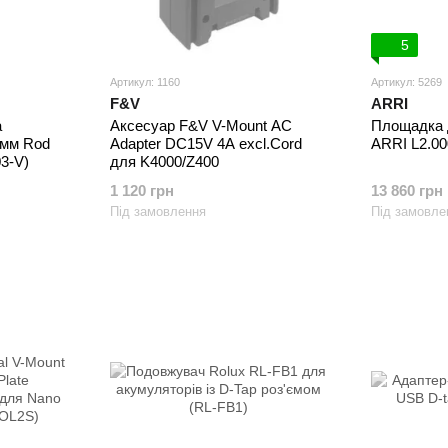
5
Артикул: 1160
Артикул: 5269
F&V
ARRI
а
Аксесуар F&V V-Mount AC
Площадка 
 мм Rod
Adapter DC15V 4A excl.Cord
ARRI L2.00
3-V)
для K4000/Z400
1 120 грн
13 860 грн
Під замовлення
Під замовле