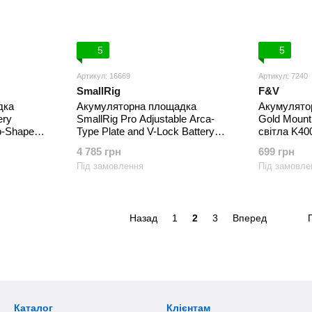
5
5
Артикул: 16669
Артикул: 7240
SmallRig
F&V
дка
Акумуляторна площадка
Акумулято
ery
SmallRig Pro Adjustable Arca-
Gold Mount
ab-Shaped
Type Plate and V-Lock Battery
світла K40
Mounting System (5315)
4 785 грн
699 грн
Під замовлення
Під замовле
Назад
1
2
3
Вперед
Каталог
Клієнтам