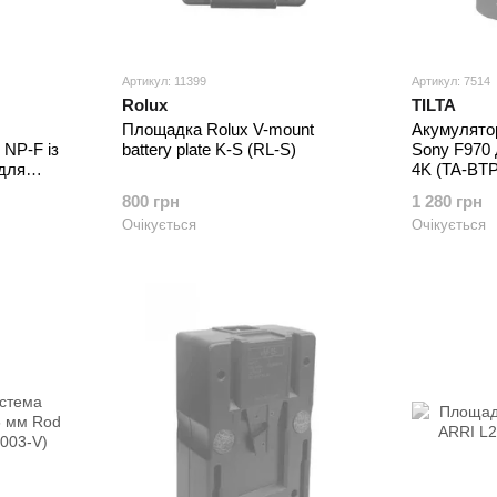
Артикул: 11399
Артикул: 7514
Rolux
TILTA
Площадка Rolux V-mount
Акумулятор
 NP-F із
battery plate K-S (RL-S)
Sony F970
для
4K (TA-BT
 3093
800 грн
1 280 грн
Очікується
Очікується