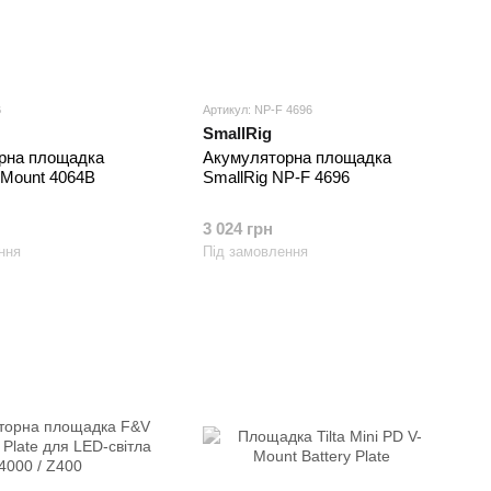
B
Артикул: NP-F 4696
SmallRig
рна площадка
Акумуляторна площадка
-Mount 4064B
SmallRig NP-F 4696
3 024 грн
ння
Під замовлення