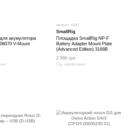
Артикул: 11467
SmallRig
для акумулятора
Площадка SmallRig NP-F
08070 V-Mount
Battery Adapter Mount Plate
(Advanced Edition) 3168B
2 306 грн
ння
Під замовлення