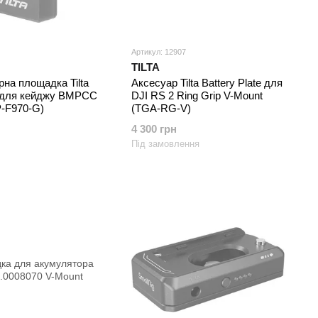
Артикул: 12907
TILTA
на площадка Tilta
Аксесуар Tilta Battery Plate для
 для кейджу BMPCC
DJI RS 2 Ring Grip V-Mount
P-F970-G)
(TGA-RG-V)
4 300 грн
Під замовлення