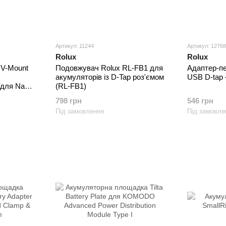
Артикул: 11244
Артикул: 12768
Rolux
Rolux
 V-Mount
Подовжувач Rolux RL-FB1 для
Адаптер-пе
акумуляторів із D-Tap роз'ємом
USB D-tap
 для Nano
(RL-FB1)
2S)
798 грн
546 грн
Під замовлення
Під замовле