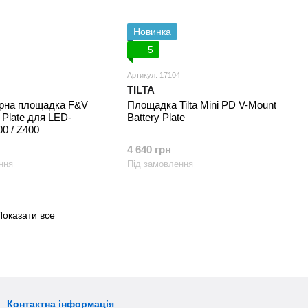
Новинка
5
Артикул: 17104
TILTA
рна площадка F&V
Площадка Tilta Mini PD V-Mount
 Plate для LED-
Battery Plate
00 / Z400
4 640 грн
ння
Під замовлення
Показати все
Контактна інформація