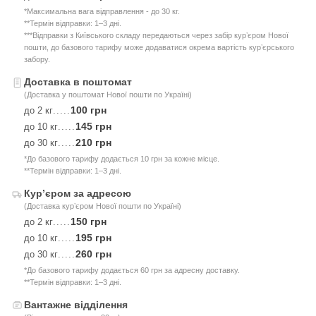
*Максимальна вага відправлення - до 30 кг.
**Термін відправки: 1–3 дні.
***Відправки з Київського складу передаються через забір курʼєром Нової
пошти, до базового тарифу може додаватися окрема вартість курʼєрського
забору.
Доставка в поштомат
(Доставка у поштомат Нової пошти по Україні)
100 грн
до 2 кг
.....
145 грн
до 10 кг
.....
210 грн
до 30 кг
.....
*До базового тарифу додається 10 грн за кожне місце.
**Термін відправки: 1–3 дні.
Курʼєром за адресою
(Доставка курʼєром Нової пошти по Україні)
150 грн
до 2 кг
.....
195 грн
до 10 кг
.....
260 грн
до 30 кг
.....
*До базового тарифу додається 60 грн за адресну доставку.
**Термін відправки: 1–3 дні.
Вантажне відділення