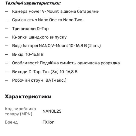
Технічні характеристики:
Камера Power V-Mount із двома батареями
Сумісність з Nano One та Nano Two.
Три виходи D-Tap
Кнопки швидкого випуску
Вхід: батареї NANO V-Mount 10-16,8 В (2 шт.)
Вихід: 10-16,8 В
Особливості: Подвійна ємність, одночасна розрядка
Виходи D-Tap: Так (3x) 10-16,8 В
Робочий струм: 8А (макс.)
Характеристики
Код виробника
NANOL2S
товару (MPN)
Бренд
FXlion