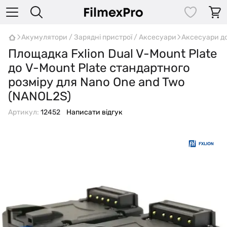
Акумулятори / Зарядні пристрої / Аксесуари
Аксесуари д
Площадка Fxlion Dual V-Mount Plate
до V-Mount Plate стандартного
розміру для Nano One and Two
(NANOL2S)
Артикул:
12452
Написати відгук