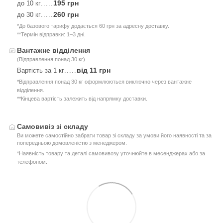
195 грн
до 10 кг
.....
260 грн
до 30 кг
.....
*До базового тарифу додається 60 грн за адресну доставку.
**Термін відправки: 1–3 дні.
Вантажне відділення
(Відправлення понад 30 кг)
від 11 грн
Вартість за 1 кг
.....
*Відправлення понад 30 кг оформлюються виключно через вантажне
відділення.
**Кінцева вартість залежить від напрямку доставки.
Самовивіз зі складу
Ви можете самостійно забрати товар зі складу за умови його наявності та за
попередньою домовленістю з менеджером.
*Наявність товару та деталі самовивозу уточнюйте в месенджерах або за
телефоном.