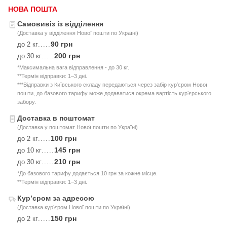
НОВА ПОШТА
Самовивіз із відділення
(Доставка у відділення Нової пошти по Україні)
90 грн
до 2 кг
.....
200 грн
до 30 кг
.....
*Максимальна вага відправлення - до 30 кг.
**Термін відправки: 1–3 дні.
***Відправки з Київського складу передаються через забір курʼєром Нової
пошти, до базового тарифу може додаватися окрема вартість курʼєрського
забору.
Доставка в поштомат
(Доставка у поштомат Нової пошти по Україні)
100 грн
до 2 кг
.....
145 грн
до 10 кг
.....
210 грн
до 30 кг
.....
*До базового тарифу додається 10 грн за кожне місце.
**Термін відправки: 1–3 дні.
Курʼєром за адресою
(Доставка курʼєром Нової пошти по Україні)
150 грн
до 2 кг
.....