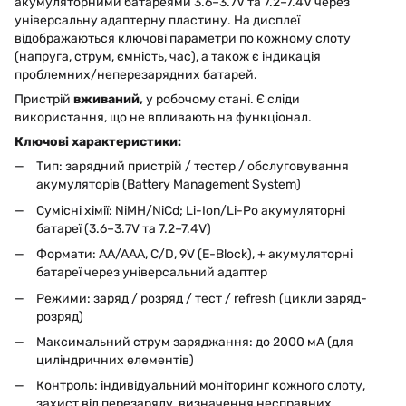
акумуляторними батареями 3.6–3.7V та 7.2–7.4V через
універсальну адаптерну пластину. На дисплеї
відображаються ключові параметри по кожному слоту
(напруга, струм, ємність, час), а також є індикація
проблемних/неперезарядних батарей.
Пристрій
вживаний,
у робочому стані. Є сліди
використання, що не впливають на функціонал.
Ключові характеристики:
Тип: зарядний пристрій / тестер / обслуговування
акумуляторів (Battery Management System)
Сумісні хімії: NiMH/NiCd; Li-Ion/Li-Po акумуляторні
батареї (3.6–3.7V та 7.2–7.4V)
Формати: AA/AAA, C/D, 9V (E-Block), + акумуляторні
батареї через універсальний адаптер
Режими: заряд / розряд / тест / refresh (цикли заряд-
розряд)
Максимальний струм заряджання: до 2000 мА (для
циліндричних елементів)
Контроль: індивідуальний моніторинг кожного слоту,
захист від перезаряду, визначення несправних