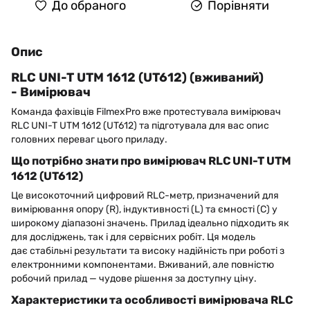
До обраного
Порівняти
Опис
RLC UNI-T UTM 1612 (UT612) (вживаний)
- Вимірювач
Команда фахівців FilmexPro вже протестувала вимірювач
RLC UNI-T UTM 1612 (UT612) та підготувала для вас опис
головних переваг цього приладу.
Що потрібно знати про вимірювач RLC UNI-T UTM
1612 (UT612)
Це високоточний цифровий RLC-метр, призначений для
вимірювання опору (R), індуктивності (L) та ємності (C) у
широкому діапазоні значень. Прилад ідеально підходить як
для досліджень, так і для сервісних робіт. Ця модель
дає стабільні результати та високу надійність при роботі з
електронними компонентами. Вживаний, але повністю
робочий прилад — чудове рішення за доступну ціну.
Характеристики та особливості вимірювача RLC