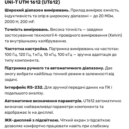
UNI-T UTM 1612 (UT612)
Широкий діапазон вимірювань.
Прилад вимірює ємність,
індуктивність та опір в широкому діапазоні — до 20 MОм,
2000 H, 200 mF.
Точність вимірювань.
Висока точність — завдяки
застосуванню технології 4-провідного вимірювання (Kelvin)
та внутрішньому калібруванню.
Частотна настройка.
Підтримка вимірювань на частотах:
100 Гц, 120 Гц, 1 кГц, 10 кГц, 100 кГц — зручна адаптація до
типу компонента.
Підтримка ручного та автоматичного діапазону.
Дає
змогу вибрати найбільш точний режим в залежності від
задачі.
Інтерфейс RS-232.
Для зручної передачі даних на ПК і
подальшого аналізу.
Автоматичне визначення параметрів.
UT612 автоматично
визначає найважливіші параметри компонента та
відображає їх на дисплеї.
ЖК-дисплей з підсвіткою.
Чіткий екран з підсвіткою
дозволяє комфортно працювати навіть при слабкому