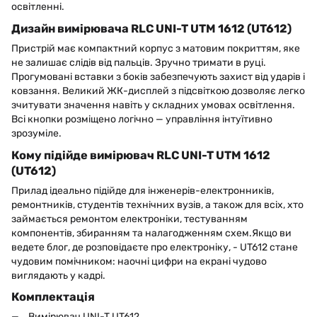
освітленні.
Дизайн вимірювача RLC UNI-T UTM 1612 (UT612)
Пристрій має компактний корпус з матовим покриттям, яке
не залишає слідів від пальців. Зручно тримати в руці.
Прогумовані вставки з боків забезпечують захист від ударів і
ковзання. Великий ЖК-дисплей з підсвіткою дозволяє легко
зчитувати значення навіть у складних умовах освітлення.
Всі кнопки розміщено логічно — управління інтуїтивно
зрозуміле.
Кому підійде вимірювач RLC UNI-T UTM 1612
(UT612)
Прилад ідеально підійде для інженерів-електронників,
ремонтників, студентів технічних вузів, а також для всіх, хто
займається ремонтом електроніки, тестуванням
компонентів, збиранням та налагодженням схем.Якщо ви
ведете блог, де розповідаєте про електроніку, - UT612 стане
чудовим помічником: наочні цифри на екрані чудово
виглядають у кадрі.
Комплектація
Вимірювач UNI-T UT612