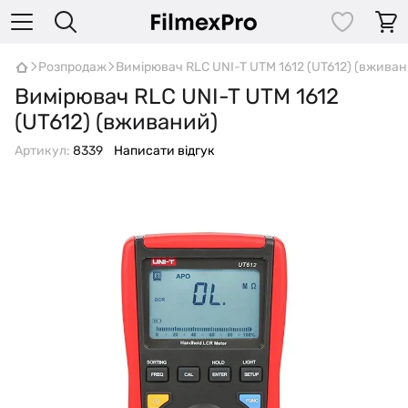
Розпродаж
Вимірювач RLC UNI-T UTM 1612 (UT612) (вжива
Вимірювач RLC UNI-T UTM 1612
(UT612) (вживаний)
Артикул:
8339
Написати відгук