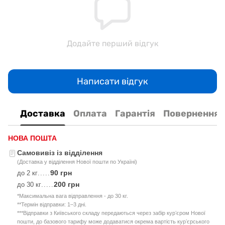
Додайте перший відгук
Написати відгук
Доставка
Оплата
Гарантія
Повернення
НОВА ПОШТА
Самовивіз із відділення
(Доставка у відділення Нової пошти по Україні)
90 грн
до 2 кг
.....
200 грн
до 30 кг
.....
*Максимальна вага відправлення - до 30 кг.
**Термін відправки: 1–3 дні.
***Відправки з Київського складу передаються через забір курʼєром Нової
пошти, до базового тарифу може додаватися окрема вартість курʼєрського