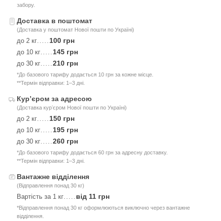
забору.
Доставка в поштомат
(Доставка у поштомат Нової пошти по Україні)
100 грн
до 2 кг
.....
145 грн
до 10 кг
.....
210 грн
до 30 кг
.....
*До базового тарифу додається 10 грн за кожне місце.
**Термін відправки: 1–3 дні.
Курʼєром за адресою
(Доставка курʼєром Нової пошти по Україні)
150 грн
до 2 кг
.....
195 грн
до 10 кг
.....
260 грн
до 30 кг
.....
*До базового тарифу додається 60 грн за адресну доставку.
**Термін відправки: 1–3 дні.
Вантажне відділення
(Відправлення понад 30 кг)
від 11 грн
Вартість за 1 кг
.....
*Відправлення понад 30 кг оформлюються виключно через вантажне
відділення.