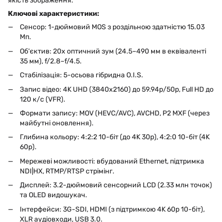
якість зображення.
Ключові характеристики:
Сенсор: 1-дюймовий MOS з роздільною здатністю 15.03
Мп.
Об'єктив: 20x оптичний зум (24.5–490 мм в еквіваленті
35 мм), f/2.8–f/4.5.
Стабілізація: 5-осьова гібридна O.I.S.
Запис відео: 4K UHD (3840x2160) до 59.94p/50p, Full HD до
120 к/с (VFR).
Формати запису: MOV (HEVC/AVC), AVCHD, P2 MXF (через
майбутні оновлення).
Глибина кольору: 4:2:2 10-біт (до 4K 30p), 4:2:0 10-біт (4K
60p).
Мережеві можливості: вбудований Ethernet, підтримка
NDI|HX, RTMP/RTSP стрімінг.
Дисплей: 3.2-дюймовий сенсорний LCD (2.33 млн точок)
та OLED видошукач.
Інтерфейси: 3G-SDI, HDMI (з підтримкою 4K 60p 10-біт),
XLR аудіовходи, USB 3.0.