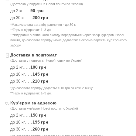
(Доставка у відділення Нової пошти по Україні)
90 грн
до 2 кг
.....
200 грн
до 30 кг
.....
*Максимальна вага відправлення - до 30 кг.
**Термін відправки: 1–3 дні.
***Відправки з Київського складу передаються через забір курʼєром Нової
пошти, до базового тарифу може додаватися окрема вартість курʼєрського
забору.
Доставка в поштомат
(Доставка у поштомат Нової пошти по Україні)
100 грн
до 2 кг
.....
145 грн
до 10 кг
.....
210 грн
до 30 кг
.....
*До базового тарифу додається 10 грн за кожне місце.
**Термін відправки: 1–3 дні.
Курʼєром за адресою
(Доставка курʼєром Нової пошти по Україні)
150 грн
до 2 кг
.....
195 грн
до 10 кг
.....
260 грн
до 30 кг
.....
*До базового тарифу додається 60 грн за адресну доставку.