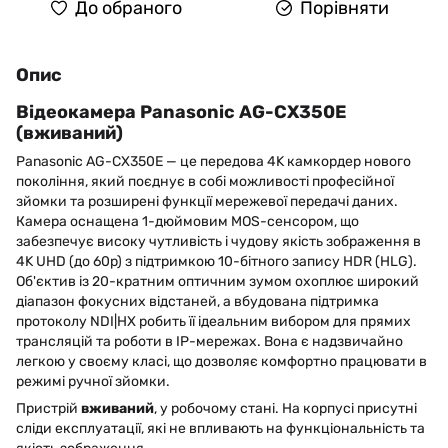
До обраного
Порівняти
Опис
Відеокамера Panasonic AG-CX350E
(вживаний)
Panasonic AG-CX350E — це передова 4K камкордер нового
покоління, який поєднує в собі можливості професійної
зйомки та розширені функції мережевої передачі даних.
Камера оснащена 1-дюймовим MOS-сенсором, що
забезпечує високу чутливість і чудову якість зображення в
4K UHD (до 60p) з підтримкою 10-бітного запису HDR (HLG).
Об'єктив із 20-кратним оптичним зумом охоплює широкий
діапазон фокусних відстаней, а вбудована підтримка
протоколу NDI|HX робить її ідеальним вибором для прямих
трансляцій та роботи в IP-мережах. Вона є надзвичайно
легкою у своєму класі, що дозволяє комфортно працювати в
режимі ручної зйомки.
Пристрій
вживаний
, у робочому стані. На корпусі присутні
сліди експлуатації, які не впливають на функціональність та