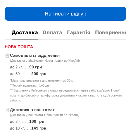
Написати відгук
Доставка
Оплата
Гарантія
Повернення
НОВА ПОШТА
Самовивіз із відділення
(Доставка у відділення Нової пошти по Україні)
90 грн
до 2 кг
.....
200 грн
до 30 кг
.....
*Максимальна вага відправлення - до 30 кг.
**Термін відправки: 1–3 дні.
***Відправки з Київського складу передаються через забір курʼєром Нової
пошти, до базового тарифу може додаватися окрема вартість курʼєрського
забору.
Доставка в поштомат
(Доставка у поштомат Нової пошти по Україні)
100 грн
до 2 кг
.....
145 грн
до 10 кг
.....