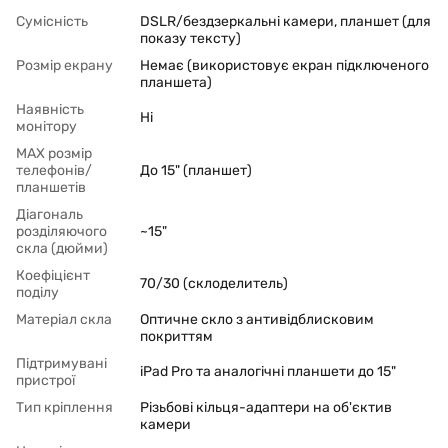
Сумісність
DSLR/бездзеркальні камери, планшет (для
показу тексту)
Розмір екрану
Немає (використовує екран підключеного
планшета)
Наявність
Ні
монітору
MAX розмір
телефонів/
До 15" (планшет)
планшетів
Діагональ
розділяючого
~15"
скла (дюйми)
Коефіцієнт
70/30 (склоделитель)
поділу
Матеріал скла
Оптичне скло з антивідблисковим
покриттям
Підтримувані
iPad Pro та аналогічні планшети до 15"
пристрої
Тип кріплення
Різьбові кільця-адаптери на об'єктив
камери