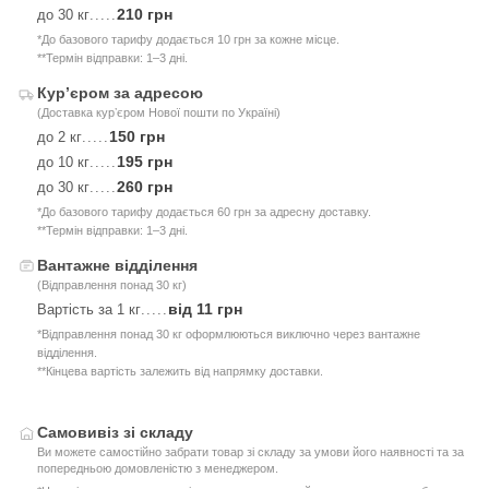
210 грн
до 30 кг
.....
*До базового тарифу додається 10 грн за кожне місце.
**Термін відправки: 1–3 дні.
Курʼєром за адресою
(Доставка курʼєром Нової пошти по Україні)
150 грн
до 2 кг
.....
195 грн
до 10 кг
.....
260 грн
до 30 кг
.....
*До базового тарифу додається 60 грн за адресну доставку.
**Термін відправки: 1–3 дні.
Вантажне відділення
(Відправлення понад 30 кг)
від 11 грн
Вартість за 1 кг
.....
*Відправлення понад 30 кг оформлюються виключно через вантажне
відділення.
**Кінцева вартість залежить від напрямку доставки.
Самовивіз зі складу
Ви можете самостійно забрати товар зі складу за умови його наявності та за
попередньою домовленістю з менеджером.