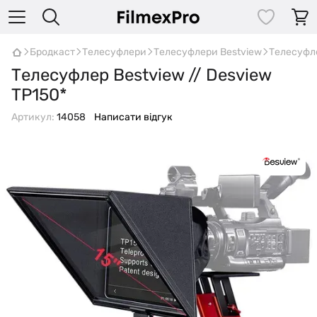
Бродкаст
Телесуфлери
Телесуфлери Bestview
Телесуфле
Телесуфлер Bestview // Desview
TP150*
Артикул:
14058
Написати відгук