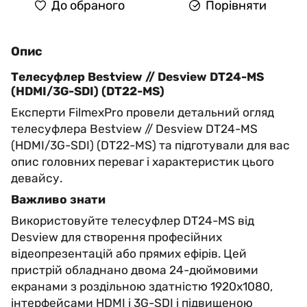
До обраного
Порівняти
Опис
Телесуфлер Bestview // Desview DT24-MS
(HDMI/3G-SDI) (DT22-MS)
Експерти FilmexPro провели детальний огляд
телесуфлера Bestview // Desview DT24-MS
(HDMI/3G-SDI) (DT22-MS) та підготували для вас
опис головних переваг і характеристик цього
девайсу.
Важливо знати
Використовуйте телесуфлер DT24-MS від
Desview для створення професійних
відеопрезентацій або прямих ефірів. Цей
пристрій обладнано двома 24-дюймовими
екранами з роздільною здатністю 1920x1080,
інтерфейсами HDMI і 3G-SDI і підвищеною