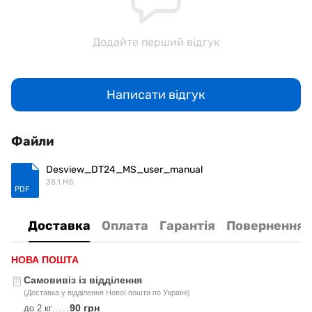
Додайте перший відгук
Написати відгук
Файли
Desview_DT24_MS_user_manual
38.1 МБ
PDF
Доставка
Оплата
Гарантія
Повернення
НОВА ПОШТА
Самовивіз із відділення
(Доставка у відділення Нової пошти по Україні)
90 грн
до 2 кг
.....