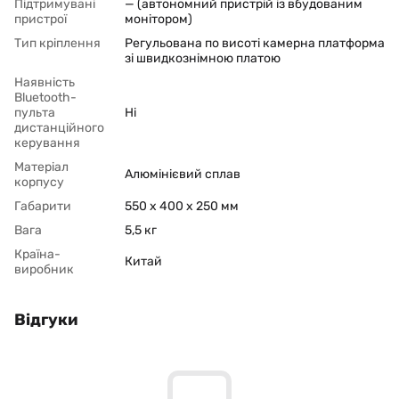
Підтримувані
— (автономний пристрій із вбудованим
пристрої
монітором)
Тип кріплення
Регульована по висоті камерна платформа
зі швидкознімною платою
Наявність
Bluetooth-
пульта
Ні
дистанційного
керування
Матеріал
Алюмінієвий сплав
корпусу
Габарити
550 x 400 x 250 мм
Вага
5,5 кг
Країна-
Китай
виробник
Відгуки