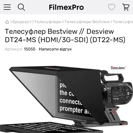
Бродкаст
Телесуфлери
Телесуфлери Bestview
Телесуфле
Телесуфлер Bestview // Desview
DT24-MS (HDMI/3G-SDI) (DT22-MS)
Артикул:
15055
Написати відгук