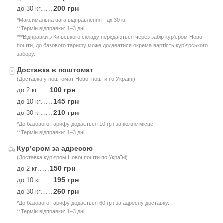
200 грн
до 30 кг
.....
*Максимальна вага відправлення - до 30 кг.
**Термін відправки: 1–3 дні.
***Відправки з Київського складу передаються через забір курʼєром Нової
пошти, до базового тарифу може додаватися окрема вартість курʼєрського
забору.
Доставка в поштомат
(Доставка у поштомат Нової пошти по Україні)
100 грн
до 2 кг
.....
145 грн
до 10 кг
.....
210 грн
до 30 кг
.....
*До базового тарифу додається 10 грн за кожне місце.
**Термін відправки: 1–3 дні.
Курʼєром за адресою
(Доставка курʼєром Нової пошти по Україні)
150 грн
до 2 кг
.....
195 грн
до 10 кг
.....
260 грн
до 30 кг
.....
*До базового тарифу додається 60 грн за адресну доставку.
**Термін відправки: 1–3 дні.