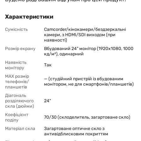
Характеристики
Сумісність
Camcorder/кінокамери/бездзеркальні
камери, з HDMI/SDI виходом (при
наявності)
Розмір екрану
Вбудований 24" монітор (1920x1080, 1000
кд/м²), одинарний
Наявність
Так
монітору
MAX розмір
— (студійний пристрій із вбудованим
телефонів/
монітором, не для смартфонів/планшетів)
планшетів
Діагональ
розділяючого
24"
скла (дюйми)
Коефіцієнт
70/30 (склоделитель, загартоване скло)
поділу
Матеріал скла
Загартоване оптичне скло з
антивідблисковим покриттям