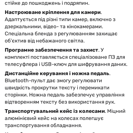
стійке до пошкоджень і подряпин.
Настроюване кріплення для камери
.
Адаптується під різні типи камер, включно з
дзеркальними, відео- та кінокамерами.
Спеціальна бленда з регулюванням захищає
об'єктив від небажаного світла.
Програмне забезпечення та захист
. У
комплекті поставляється спеціалізоване ПЗ для
телесуфлера і USB-ключ для шифрування даних.
Дистанційне керування і ножна педаль
.
Bluetooth-пульт дає змогу регулювати
швидкість прокрутки тексту і перемикати
сторінки. Ножна педаль забезпечує управління
відтворенням тексту без використання рук.
Транспортувальний кейс із колесами
. Міцний
алюмінієвий кейс на колесах полегшує
транспортування обладнання.