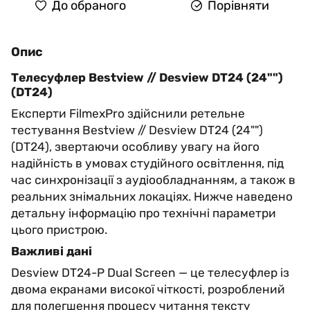
До обраного
Порівняти
Опис
Телесуфлер Bestview // Desview DT24 (24"")
(DT24)
Експерти FilmexPro здійснили ретельне
тестування Bestview // Desview DT24 (24"")
(DT24), звертаючи особливу увагу на його
надійність в умовах студійного освітлення, під
час синхронізації з аудіообладнанням, а також в
реальних знімальних локаціях. Нижче наведено
детальну інформацію про технічні параметри
цього пристрою.
Важливі дані
Desview DT24-P Dual Screen — це телесуфлер із
двома екранами високої чіткості, розроблений
для полегшення процесу читання тексту