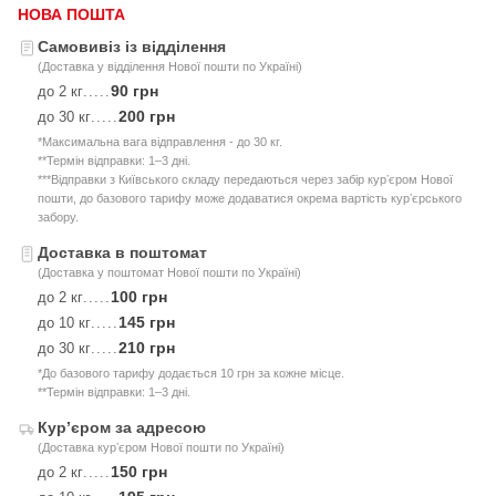
НОВА ПОШТА
Самовивіз із відділення
(Доставка у відділення Нової пошти по Україні)
90 грн
до 2 кг
.....
200 грн
до 30 кг
.....
*Максимальна вага відправлення - до 30 кг.
**Термін відправки: 1–3 дні.
***Відправки з Київського складу передаються через забір курʼєром Нової
пошти, до базового тарифу може додаватися окрема вартість курʼєрського
забору.
Доставка в поштомат
(Доставка у поштомат Нової пошти по Україні)
100 грн
до 2 кг
.....
145 грн
до 10 кг
.....
210 грн
до 30 кг
.....
*До базового тарифу додається 10 грн за кожне місце.
**Термін відправки: 1–3 дні.
Курʼєром за адресою
(Доставка курʼєром Нової пошти по Україні)
150 грн
до 2 кг
.....