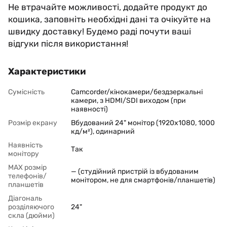
Не втрачайте можливості, додайте продукт до
кошика, заповніть необхідні дані та очікуйте на
швидку доставку! Будемо раді почути ваші
відгуки після використання!
Характеристики
Сумісність
Camcorder/кінокамери/бездзеркальні
камери, з HDMI/SDI виходом (при
наявності)
Розмір екрану
Вбудований 24" монітор (1920x1080, 1000
кд/м²), одинарний
Наявність
Так
монітору
MAX розмір
— (студійний пристрій із вбудованим
телефонів/
монітором, не для смартфонів/планшетів)
планшетів
Діагональ
розділяючого
24"
скла (дюйми)