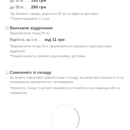
195 грн
до 10 кг
.....
260 грн
до 30 кг
.....
*До базового тарифу додається 60 грн за адресну доставку.
**Термін відправки: 1–3 дні.
Вантажне відділення
(Відправлення понад 30 кг)
від 11 грн
Вартість за 1 кг
.....
*Відправлення понад 30 кг оформлюються виключно через вантажне
відділення.
**Кінцева вартість залежить від напрямку доставки.
Самовивіз зі складу
Ви можете самостійно забрати товар зі складу за умови його наявності та за
попередньою домовленістю з менеджером.
*Наявність товару та деталі самовивозу уточнюйте в месенджерах або за
телефоном.