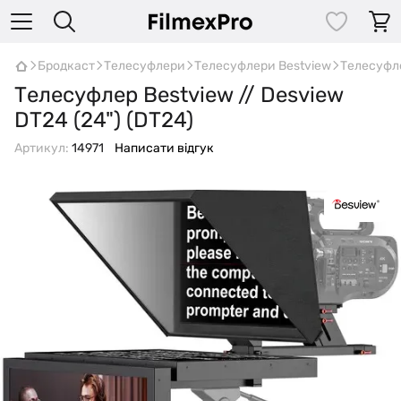
Бродкаст
Телесуфлери
Телесуфлери Bestview
Телесуфле
Телесуфлер Bestview // Desview
DT24 (24") (DT24)
Артикул:
14971
Написати відгук