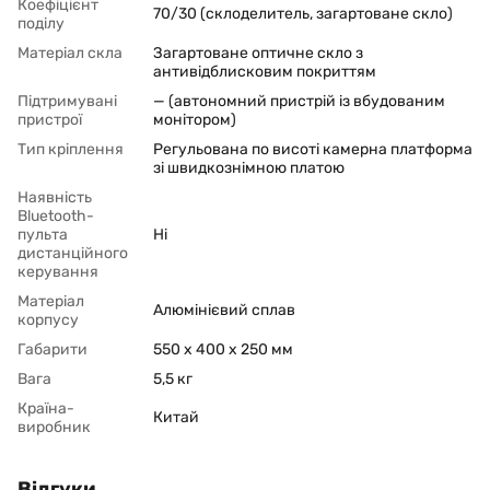
Коефіцієнт
70/30 (склоделитель, загартоване скло)
поділу
Матеріал скла
Загартоване оптичне скло з
антивідблисковим покриттям
Підтримувані
— (автономний пристрій із вбудованим
пристрої
монітором)
Тип кріплення
Регульована по висоті камерна платформа
зі швидкознімною платою
Наявність
Bluetooth-
пульта
Ні
дистанційного
керування
Матеріал
Алюмінієвий сплав
корпусу
Габарити
550 x 400 x 250 мм
Вага
5,5 кг
Країна-
Китай
виробник
Відгуки