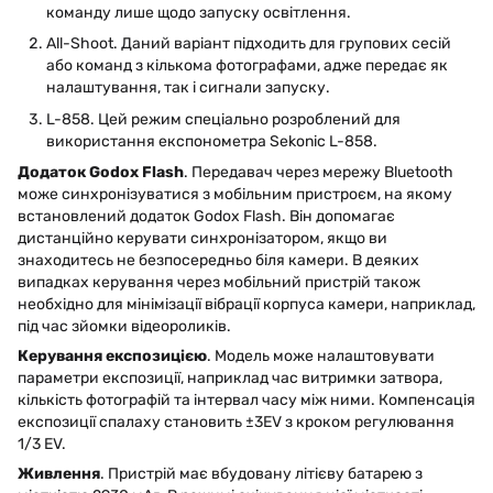
команду лише щодо запуску освітлення.
All-Shoot. Даний варіант підходить для групових сесій
або команд з кількома фотографами, адже передає як
налаштування, так і сигнали запуску.
L-858. Цей режим спеціально розроблений для
використання експонометра Sekonic L-858.
Додаток Godox Flash
. Передавач через мережу Bluetooth
може синхронізуватися з мобільним пристроєм, на якому
встановлений додаток Godox Flash. Він допомагає
дистанційно керувати синхронізатором, якщо ви
знаходитесь не безпосередньо біля камери. В деяких
випадках керування через мобільний пристрій також
необхідно для мінімізації вібрації корпуса камери, наприклад,
під час зйомки відеороликів.
Керування експозицією
. Модель може налаштовувати
параметри експозиції, наприклад час витримки затвора,
кількість фотографій та інтервал часу між ними. Компенсація
експозиції спалаху становить ±3EV з кроком регулювання
1/3 EV.
Живлення
. Пристрій має вбудовану літієву батарею з