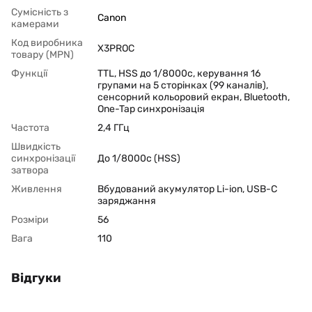
Сумісність з
Canon
камерами
Код виробника
X3PROC
товару (MPN)
Функції
TTL, HSS до 1/8000с, керування 16
групами на 5 сторінках (99 каналів),
сенсорний кольоровий екран, Bluetooth,
One-Tap синхронізація
Частота
2,4 ГГц
Швидкість
синхронізації
До 1/8000с (HSS)
затвора
Живлення
Вбудований акумулятор Li-ion, USB-C
заряджання
Розміри
56
Вага
110
Відгуки