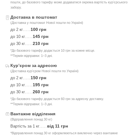
пошти, до базового тарифу може додаватися окрема вартість курʼєрського
забору.
Доставка в поштомат
(Доставка у поштомат Нової пошти по Україні)
100 грн
до 2 кг
.....
145 грн
до 10 кг
.....
210 грн
до 30 кг
.....
*До базового тарифу додається 10 грн за кожне місце.
**Термін відправки: 1–3 дні.
Курʼєром за адресою
(Доставка курʼєром Нової пошти по Україні)
150 грн
до 2 кг
.....
195 грн
до 10 кг
.....
260 грн
до 30 кг
.....
*До базового тарифу додається 60 грн за адресну доставку.
**Термін відправки: 1–3 дні.
Вантажне відділення
(Відправлення понад 30 кг)
від 11 грн
Вартість за 1 кг
.....
*Відправлення понад 30 кг оформлюються виключно через вантажне