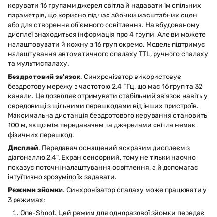
керувати 16 групами джерел світла й надавати їм спільних
параметрів, що корисно під час зйомки масштабних сцен
або для створення об'ємного освітлення. На вбудованому
дисплеї знаходиться інформація про 4 групи. Але ви можете
налаштовувати й кожну з 16 груп окремо. Модель підтримує
налаштування автоматичного спалаху TTL, ручного спалаху
та мультиспалаху.
Бездротовий зв'язок
. Синхронізатор використовує
бездротову мережу з частотою 2,4 ГГц, що має 16 груп та 32
канали. Це дозволяє отримувати стабільний зв'язок навіть у
середовищі з щільними перешкодами від інших пристроїв.
Максимальна дистанція бездротового керування становить
100 м, якщо між передавачем та джерелами світла немає
фізичних перешкод.
Дисплей
. Передавач оснащений яскравим дисплеєм з
діагоналлю 2,4". Екран сенсорний, тому не тільки наочно
показує поточні налаштування освітлення, а й допомагає
інтуїтивно зрозуміло їх задавати.
Режими зйомки
. Синхронізатор спалаху може працювати у
3 режимах:
One-Shoot. Цей режим для одноразової зйомки передає