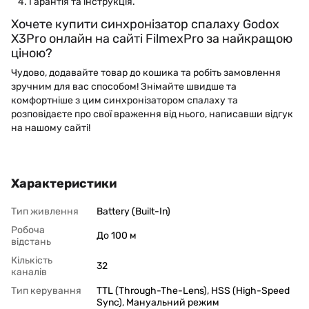
Гарантія та інструкція.
Хочете купити синхронізатор спалаху Godox
X3Pro онлайн на сайті FilmexPro за найкращою
ціною?
Чудово, додавайте товар до кошика та робіть замовлення
зручним для вас способом! Знімайте швидше та
комфортніше з цим синхронізатором спалаху та
розповідаєте про свої враження від нього, написавши відгук
на нашому сайті!
Характеристики
Тип живлення
Battery (Built-In)
Робоча
До 100 м
відстань
Кількість
32
каналів
Тип керування
TTL (Through-The-Lens)
,
HSS (High-Speed
Sync)
,
Мануальний режим