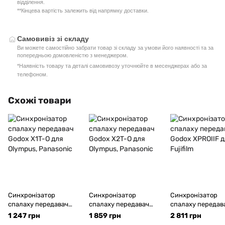
відділення.
**Кінцева вартість залежить від напрямку доставки.
Самовивіз зі складу
Ви можете самостійно забрати товар зі складу за умови його наявності та за
попередньою домовленістю з менеджером.
*Наявність товару та деталі самовивозу уточнюйте в месенджерах або за
телефоном.
Схожі товари
Синхронізатор
Синхронізатор
Синхронізатор
спалаху передавач
спалаху передавач
спалаху передав
Godox X1T-O для
Godox X2T-O для
Godox XPROIIF д
1 247 грн
1 859 грн
2 811 грн
Olympus, Panasonic
Olympus, Panasonic
Fujifilm