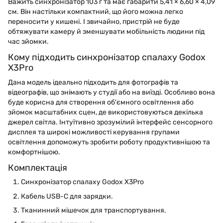
Важить синхронізатор 103 г та має габарити 5,41 × 6,60 × 4,09
см. Він настільки компактний, що його можна легко
переносити у кишені. І звичайно, пристрій не буде
обтяжувати камеру й зменшувати мобільність людини під
час зйомки.
Кому підходить синхронізатор спалаху Godox
X3Pro
Дана модель ідеально підходить для фотографів та
відеографів, що знімають у студії або на виїзді. Особливо вона
буде корисна для створення об'ємного освітлення або
зйомок масштабних сцен, де використовуються декілька
джерел світла. Інтуїтивно зрозумілий інтерфейс сенсорного
дисплея та широкі можливості керування групами
освітлення допоможуть зробити роботу продуктивнішою та
комфортнішою.
Комплектація
Синхронізатор спалаху Godox X3Pro
Кабель USB-C для зарядки.
Тканинний мішечок для транспортування.