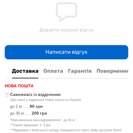
Додайте перший відгук
Написати відгук
Доставка
Оплата
Гарантія
Повернення
НОВА ПОШТА
Самовивіз із відділення
(Доставка у відділення Нової пошти по Україні)
90 грн
до 2 кг
.....
200 грн
до 30 кг
.....
*Максимальна вага відправлення - до 30 кг.
**Термін відправки: 1–3 дні.
***Відправки з Київського складу передаються через забір курʼєром Нової