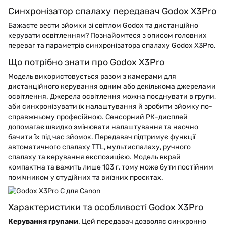
Синхронізатор спалаху передавач Godox X3Pro
Бажаєте вести зйомки зі світлом Godox та дистанційно
керувати освітленням? Познайомтеся з описом головних
переваг та параметрів синхронізатора спалаху Godox X3Pro.
Що потрібно знати про Godox X3Pro
Модель використовується разом з камерами для
дистанційного керування одним або декількома джерелами
освітлення. Джерела освітлення можна поєднувати в групи,
аби синхронізувати їх налаштування й зробити зйомку по-
справжньому професійною. Сенсорний РК-дисплей
допомагає швидко змінювати налаштування та наочно
бачити їх під час зйомок. Передавач підтримує функції
автоматичного спалаху TTL, мультиспалаху, ручного
спалаху та керування експозицією. Модель вкрай
компактна та важить лише 103 г, тому може бути постійним
помічником у студійних та виїзних проєктах.
Характеристики та особливості Godox X3Pro
Керування групами
. Цей передавач дозволяє синхронно