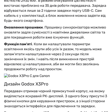
місткістю 2930 мАг. В режимі очікування цієї місткості
вистачає приблизно на 35 днів роботи передавача. Зарядка
відбувається лише за 2 години завдяки порту USB-C. Сам
кабель є у комплектації, а блок живлення можна задіяти від
будь-якого смартфона.
Оновлення прошивки
. Прошивку синхронізатора можливо
оновляти задля сумісності з новітніми джерелами світла та
для покращення роботи вже існуючих функцій.
Функція пам'яті
. Коли ви налаштували параметри
освітлення якоїсь групи або усіх їх разом, то модель може
запам'ятати налаштування через 2 секунди після
закінчення їх змін. І навіть після вимкнення пристрій
відновлює ці налаштування, аби ви могли без зволікань
продовжити роботу над проєктом.
Дизайн Godox X3Pro
Передавач отримав чорний прямокутний корпус, на якому
виділяється яскравий РК-дисплей. З одного боку присутні 3
фізичні кнопки для керування пристроєм, а з іншої сторони
знаходяться інтерфейси для підключення та зарядки.