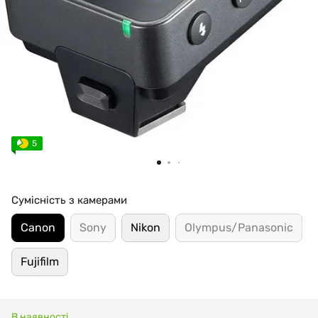
5
Сумісність з камерами
Canon
Sony
Nikon
Olympus/Panasonic
Fujifilm
В наявності