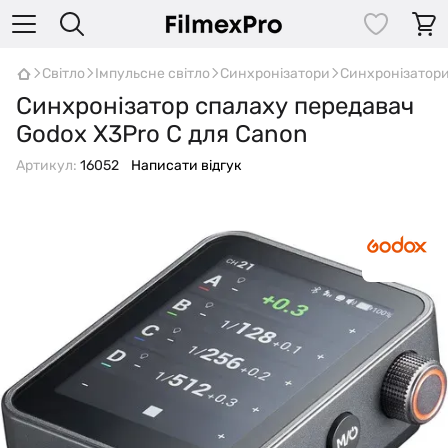
Світло
Імпульсне світло
Синхронізатори
Синхронізатор
Синхронізатор спалаху передавач
Godox X3Pro C для Canon
Артикул:
16052
Написати відгук