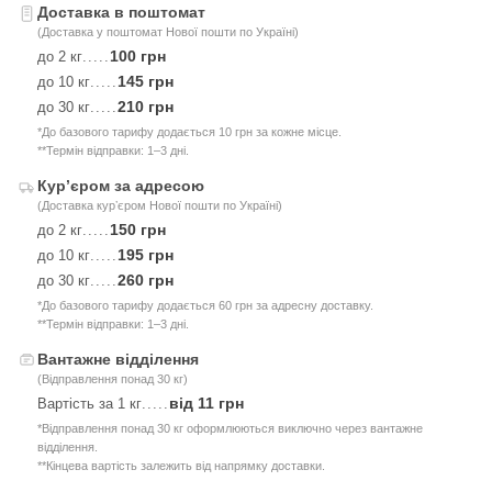
Доставка в поштомат
(Доставка у поштомат Нової пошти по Україні)
100 грн
до 2 кг
.....
145 грн
до 10 кг
.....
210 грн
до 30 кг
.....
*До базового тарифу додається 10 грн за кожне місце.
**Термін відправки: 1–3 дні.
Курʼєром за адресою
(Доставка курʼєром Нової пошти по Україні)
150 грн
до 2 кг
.....
195 грн
до 10 кг
.....
260 грн
до 30 кг
.....
*До базового тарифу додається 60 грн за адресну доставку.
**Термін відправки: 1–3 дні.
Вантажне відділення
(Відправлення понад 30 кг)
від 11 грн
Вартість за 1 кг
.....
*Відправлення понад 30 кг оформлюються виключно через вантажне
відділення.
**Кінцева вартість залежить від напрямку доставки.