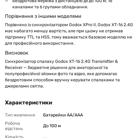
Бездротова мережа з дистанцією дії до 100 м, 16
каналами та 6 групами обладнання.
Порівняння з іншими моделями
Порівняно із синхронізатором Godox XPro II, Godox XT-16 2.4G
має набагато меншу вартість, але при цьому не отримав
підтримку TTL та HSS, тому вважається базовою моделлю не
для професійного використання.
Висновок
Синхронізатор спалаху Godox XT-16 2.4G Transmitter &
Receiver — бюджетне рішення для аматорської та
полупрофесійної зйомки фото та відео, яке допомагає
бездротовим способом вручну керувати спалахами та
джерелами світла.
Характеристики
Тип живлення
Батарейки АА/ААА
Робоча
До 100 м
відстань
Кількість