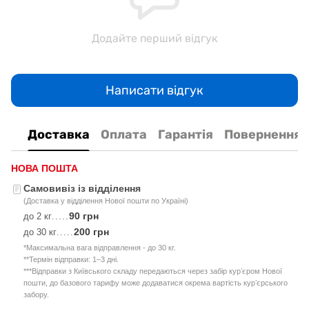
Додайте перший відгук
Написати відгук
Доставка
Оплата
Гарантія
Повернення
НОВА ПОШТА
Самовивіз із відділення
(Доставка у відділення Нової пошти по Україні)
90 грн
до 2 кг
.....
200 грн
до 30 кг
.....
*Максимальна вага відправлення - до 30 кг.
**Термін відправки: 1–3 дні.
***Відправки з Київського складу передаються через забір курʼєром Нової
пошти, до базового тарифу може додаватися окрема вартість курʼєрського
забору.