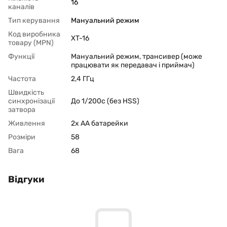
16
каналів
Тип керування
Мануальний режим
Код виробника
XT-16
товару (MPN)
Функції
Мануальний режим, трансивер (може
працювати як передавач і приймач)
Частота
2,4 ГГц
Швидкість
синхронізації
До 1/200с (без HSS)
затвора
Живлення
2x AA батарейки
Розміри
58
Вага
68
Відгуки