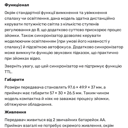
Функціонал
Окрім стандартної функції вимкнення та увімкнення
спалаху чи освітлення, дана модель здатна дистанційно
керувати потужністю світла з кількістю ступенів
регулювання до 8, що додатково суттєво прискорює процес
зйомки. Також синхронізатор дозволяє керувати
моделюючим освітленням (при умові його наявності у
спалаху) й підсвіткою автофокуса. Додатково синхронізатор
може вимкнути функцію звукових підказок, що практично
при зйомках відео.
Зверніть увагу, що цей синхронізатор не підтримує функцію
TTL.
Габарити
Розміри передавача становлять 97.6 × 49.9 × 37 мм, а
приймач має габарити 57 × 30 × 26.5 мм. Таким чином
модель компактна й ніяк не заважає процесу зйомки,
обтяжуючи обладнання.
Живлення
Передавач живиться від 2 звичайних батарейок AA.
Приймач взагалі не потребує окремого живлення, окрім