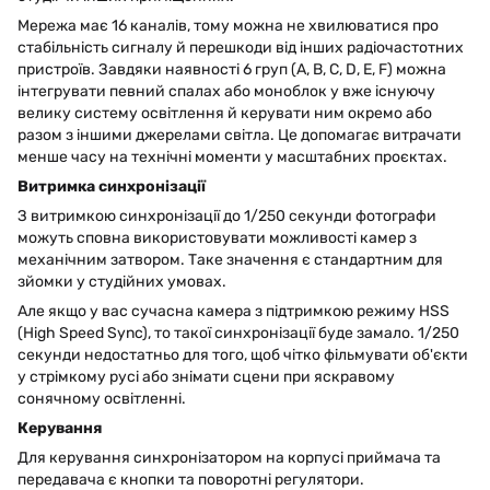
Мережа має 16 каналів, тому можна не хвилюватися про
стабільність сигналу й перешкоди від інших радіочастотних
пристроїв. Завдяки наявності 6 груп (A, B, C, D, E, F) можна
інтегрувати певний спалах або моноблок у вже існуючу
велику систему освітлення й керувати ним окремо або
разом з іншими джерелами світла. Це допомагає витрачати
менше часу на технічні моменти у масштабних проєктах.
Витримка синхронізації
З витримкою синхронізації до 1/250 секунди фотографи
можуть сповна використовувати можливості камер з
механічним затвором. Таке значення є стандартним для
зйомки у студійних умовах.
Але якщо у вас сучасна камера з підтримкою режиму HSS
(High Speed Sync), то такої синхронізації буде замало. 1/250
секунди недостатньо для того, щоб чітко фільмувати об'єкти
у стрімкому русі або знімати сцени при яскравому
сонячному освітленні.
Керування
Для керування синхронізатором на корпусі приймача та
передавача є кнопки та поворотні регулятори.