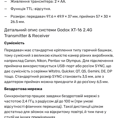
Живлення трансмітера: 2 × AA.
Функція TTL: відсутня.
Розміри: передавач 97.6 × 49.9 × 37 мм, приймач 57 × 30 ×
26.5 мм.
Детальний опис системи Godox XT-16 2.4G
Transmitter & Receiver
Сумісність
Передавач має стандартне кріплення типу гарячий башмак,
тому сумісний з великою кількістю камер різних виробників,
наприклад Canon, Nikon, Pentax чи Olympus. Для підключення
приймача використовується USB-порт або роз'єм SYNC, що
дає сумісність з серіями Witstro, Quicker, QT, QS, Gemini, DE, DP
тощо. Стандартний розмір SYNC становить 3,5 мм, але з
адаптером приймач можна приєднати й до роз'єму 6,5 мм.
Бездротова мережа
Синхронізатор працює завдяки бездротовій мережі з
частотою 2,4 ГГц з радіусом дії до 100 м (при умові
відсутності фізичних перешкод). Такої дистанції цілком
достатньо для зйомок на відкритому повітрі, й тим паче у
студії чи інших приміщеннях.