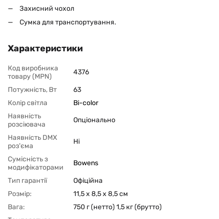
Захисний чохол
Сумка для транспортування.
Характеристики
Код виробника
4376
товару (MPN)
Потужність, Вт
63
Колір світла
Bi-color
Наявність
Опціонально
розсіювача
Наявність DMX
Ні
роз'єма
Сумісність з
Bowens
модифікаторами
Тип гарантії
Офіційна
Розмір:
11,5 х 8,5 х 8,5 см
Вага:
750 г (нетто) 1,5 кг (брутто)