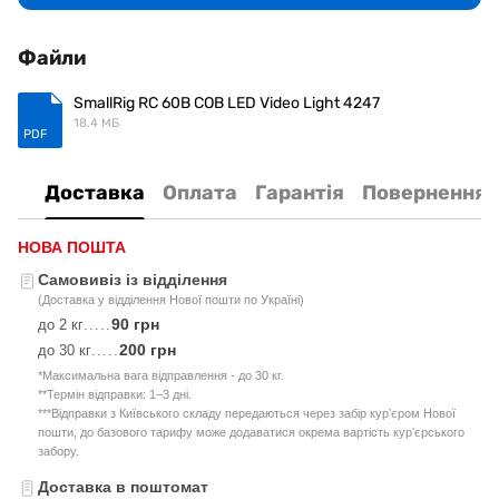
Файли
SmallRig RC 60B COB LED Video Light 4247
18.4 МБ
PDF
Доставка
Оплата
Гарантія
Повернення
НОВА ПОШТА
Самовивіз із відділення
(Доставка у відділення Нової пошти по Україні)
90 грн
до 2 кг
.....
200 грн
до 30 кг
.....
*Максимальна вага відправлення - до 30 кг.
**Термін відправки: 1–3 дні.
***Відправки з Київського складу передаються через забір курʼєром Нової
пошти, до базового тарифу може додаватися окрема вартість курʼєрського
забору.
Доставка в поштомат