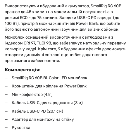
Використовуючи вбудований акумулятор, SmallRig RC 60B
працює до 45 хвилин на максимальній потужності, а в
режимі ECO – до 75 хвилин. Завдяки USB-C PD зарядці (до
100 Вт), пристрій можна живити від Power Bank, що робить
його повністю автономним і зручним для виїзних зйомок.
Моноблок оснащений високоточними світлодіодами з
індексом CRI 97, TLCI 98, що забезпечує натуральну передачу
кольорів у кадрі. Крім того, 9 вбудованих ефектів допоможуть
створити динамічні світлові сцени без додаткового
програмного забезпечення.
Комплектація:
SmallRig RC 60B Bi-Color LED моноблок
Кронштейн для кріплення Power Bank
Міні-рефлектор (45°)
Кабель USB-C для заряджання (3 м)
Кабель USB-C PD (20,1 см)
Адаптер для монтажу на стійку
Рукоятка