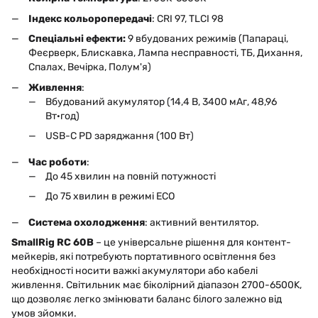
Індекс кольоропередачі
: CRI 97, TLCI 98
Спеціальні ефекти:
9 вбудованих режимів (Папараці,
Феєрверк, Блискавка, Лампа несправності, ТБ, Дихання,
Спалах, Вечірка, Полум'я)
Живлення
:
Вбудований акумулятор (14,4 В, 3400 мАг, 48,96
Вт·год)
USB-C PD заряджання (100 Вт)
Час роботи
:
До 45 хвилин на повній потужності
До 75 хвилин в режимі ECO
Система охолодження
: активний вентилятор.
SmallRig RC 60B
– це універсальне рішення для контент-
мейкерів, які потребують портативного освітлення без
необхідності носити важкі акумулятори або кабелі
живлення. Світильник має біколірний діапазон 2700-6500K,
що дозволяє легко змінювати баланс білого залежно від
умов зйомки.