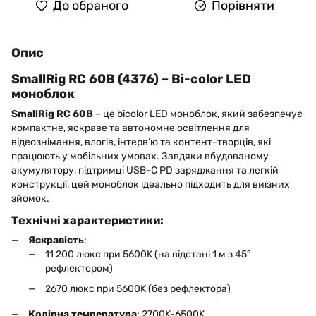
До обраного
Порівняти
Опис
SmallRig RC 60B (4376) – Bi-color LED
моноблок
SmallRig RC 60B
– це bicolor LED моноблок, який забезпечує
компактне, яскраве та автономне освітлення для
відеознімання, влогів, інтерв’ю та контент-творців, які
працюють у мобільних умовах. Завдяки вбудованому
акумулятору, підтримці USB-C PD заряджання та легкій
конструкції, цей моноблок ідеально підходить для виїзних
зйомок.
Технічні характеристики:
Яскравість
:
11 200 люкс при 5600K (на відстані 1 м з 45°
рефлектором)
2670 люкс при 5600K (без рефлектора)
Колірна температура
: 2700K-6500K