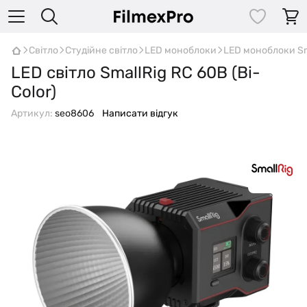
Світло
Студійне світло
LED моноблоки
LED моноблоки Sm
LED світло SmallRig RC 60B (Bi-
Color)
Артикул:
seo8606
Написати відгук