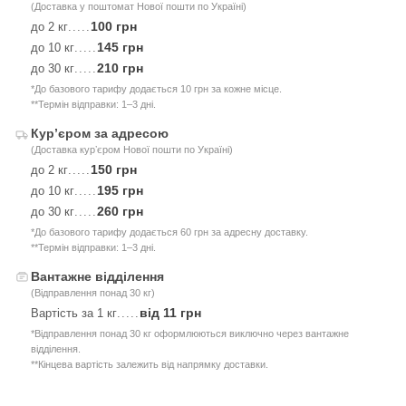
(Доставка у поштомат Нової пошти по Україні)
100 грн
до 2 кг
.....
145 грн
до 10 кг
.....
210 грн
до 30 кг
.....
*До базового тарифу додається 10 грн за кожне місце.
**Термін відправки: 1–3 дні.
Курʼєром за адресою
(Доставка курʼєром Нової пошти по Україні)
150 грн
до 2 кг
.....
195 грн
до 10 кг
.....
260 грн
до 30 кг
.....
*До базового тарифу додається 60 грн за адресну доставку.
**Термін відправки: 1–3 дні.
Вантажне відділення
(Відправлення понад 30 кг)
від 11 грн
Вартість за 1 кг
.....
*Відправлення понад 30 кг оформлюються виключно через вантажне
відділення.
**Кінцева вартість залежить від напрямку доставки.