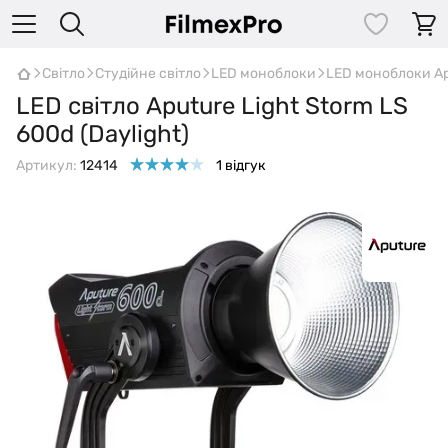
Світло
Студійне світло
LED моноблоки
LED моноблоки Ap
LED світло Aputure Light Storm LS
600d (Daylight)
Артикул:
12414
1 відгук