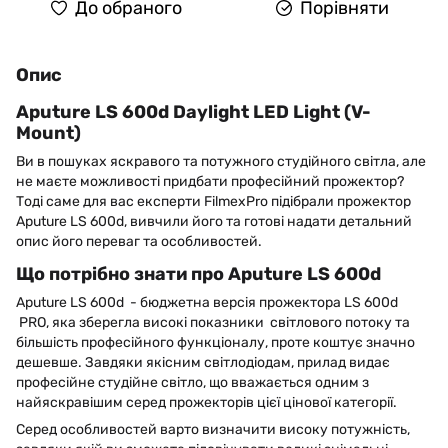
До обраного
Порівняти
Опис
Aputure LS 600d Daylight LED Light (V-
Mount)
Ви в пошуках яскравого та потужного студійного світла, але
не маєте можливості придбати професійний прожектор?
Тоді саме для вас експерти FilmexPro підібрали прожектор
Aputure LS 600d, вивчили його та готові надати детальний
опис його переваг та особливостей.
Що потрібно знати про Aputure LS 600d
Aputure LS 600d - бюджетна версія прожектора LS 600d
PRO, яка зберегла високі показники світлового потоку та
більшість професійного функціоналу, проте коштує значно
дешевше. Завдяки якісним світлодіодам, прилад видає
професійне студійне світло, що вважається одним з
найяскравішим серед прожекторів цієї цінової категорії.
Серед особливостей варто визначити високу потужність,