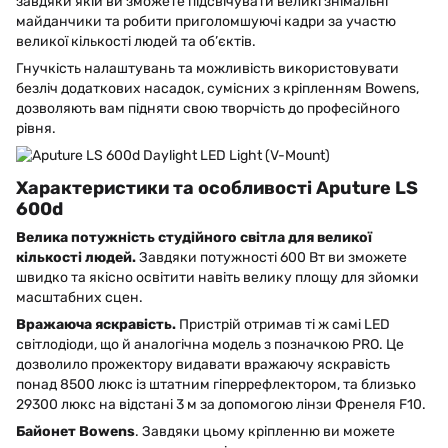
завдяки якій ви зможете підсвічувати великі знімальні
майданчики та робити приголомшуючі кадри за участю
великої кількості людей та об’єктів.
Гнучкість налаштувань та можливість використовувати
безліч додаткових насадок, сумісних з кріпленням Bowens,
дозволяють вам підняти свою творчість до професійного
рівня.
Характеристики та особливості Aputure LS
600d
Велика потужність студійного світла для великої
кількості людей.
Завдяки потужності 600 Вт ви зможете
швидко та якісно освітити навіть велику площу для зйомки
масштабних сцен.
Вражаюча яскравість.
Пристрій отримав ті ж самі LED
світлодіоди, що й аналогічна модель з позначкою PRO. Це
дозволило прожектору видавати вражаючу яскравість
понад 8500 люкс із штатним гіперрефлектором, та близько
29300 люкс на відстані 3 м за допомогою лінзи Френеля F10.
Байонет
Bowens
. Завдяки цьому кріпленню ви можете