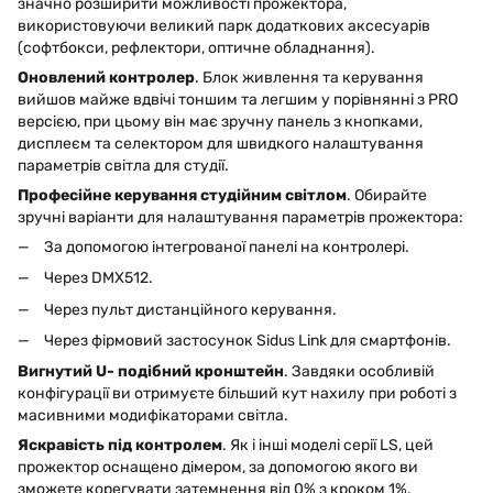
значно розширити можливості прожектора,
використовуючи великий парк додаткових аксесуарів
(софтбокси, рефлектори, оптичне обладнання).
Оновлений контролер
. Блок живлення та керування
вийшов майже вдвічі тоншим та легшим у порівнянні з PRO
версією, при цьому він має зручну панель з кнопками,
дисплеєм та селектором для швидкого налаштування
параметрів світла для студії.
Професійне керування студійним світлом
. Обирайте
зручні варіанти для налаштування параметрів прожектора:
За допомогою інтегрованої панелі на контролері.
Через DMX512.
Через пульт дистанційного керування.
Через фірмовий застосунок Sidus Link для смартфонів.
Вигнутий
U
- подібний кронштейн
. Завдяки особливій
конфігурації ви отримуєте більший кут нахилу при роботі з
масивними модифікаторами світла.
Яскравість під контролем
. Як і інші моделі серії LS, цей
прожектор оснащено дімером, за допомогою якого ви
зможете корегувати затемнення від 0% з кроком 1%.