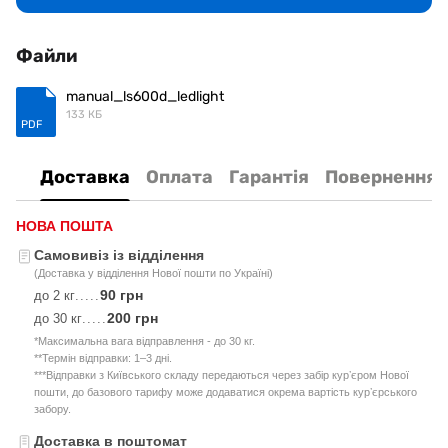
Файли
manual_ls600d_ledlight
133 КБ
PDF
Доставка
Оплата
Гарантія
Повернення
НОВА ПОШТА
Самовивіз із відділення
(Доставка у відділення Нової пошти по Україні)
90 грн
до 2 кг
.....
200 грн
до 30 кг
.....
*Максимальна вага відправлення - до 30 кг.
**Термін відправки: 1–3 дні.
***Відправки з Київського складу передаються через забір курʼєром Нової
пошти, до базового тарифу може додаватися окрема вартість курʼєрського
забору.
Доставка в поштомат