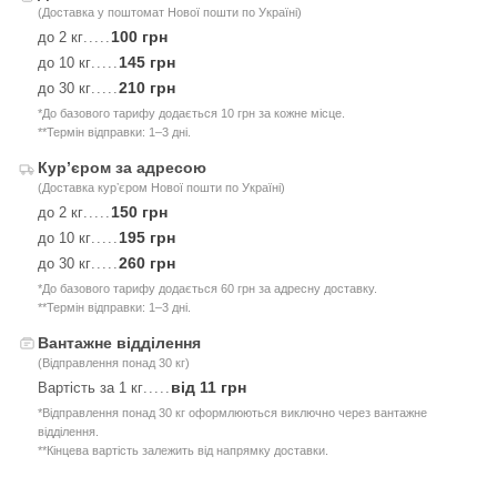
(Доставка у поштомат Нової пошти по Україні)
100 грн
до 2 кг
.....
145 грн
до 10 кг
.....
210 грн
до 30 кг
.....
*До базового тарифу додається 10 грн за кожне місце.
**Термін відправки: 1–3 дні.
Курʼєром за адресою
(Доставка курʼєром Нової пошти по Україні)
150 грн
до 2 кг
.....
195 грн
до 10 кг
.....
260 грн
до 30 кг
.....
*До базового тарифу додається 60 грн за адресну доставку.
**Термін відправки: 1–3 дні.
Вантажне відділення
(Відправлення понад 30 кг)
від 11 грн
Вартість за 1 кг
.....
*Відправлення понад 30 кг оформлюються виключно через вантажне
відділення.
**Кінцева вартість залежить від напрямку доставки.