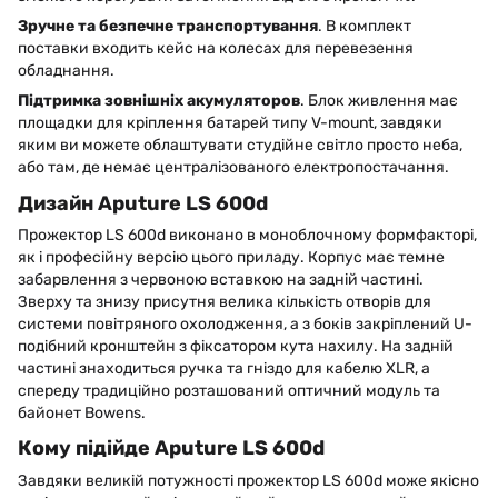
Зручне та безпечне транспортування
. В комплект
поставки входить кейс на колесах для перевезення
обладнання.
Підтримка зовнішніх акумуляторов
. Блок живлення має
площадки для кріплення батарей типу V-mount, завдяки
яким ви можете облаштувати студійне світло просто неба,
або там, де немає централізованого електропостачання.
Дизайн Aputure LS 600d
Прожектор LS 600d виконано в моноблочному формфакторі,
як і професійну версію цього приладу. Корпус має темне
забарвлення з червоною вставкою на задній частині.
Зверху та знизу присутня велика кількість отворів для
системи повітряного охолодження, а з боків закріплений U-
подібний кронштейн з фіксатором кута нахилу. На задній
частині знаходиться ручка та гніздо для кабелю XLR, а
спереду традиційно розташований оптичний модуль та
байонет Bowens.
Кому підійде Aputure LS 600d
Завдяки великій потужності прожектор LS 600d може якісно