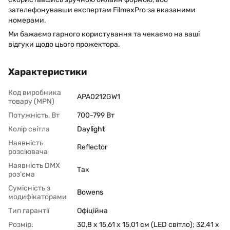
зателефонувавши експертам FilmexPro за вказаними
номерами.
Ми бажаємо гарного користування та чекаємо на ваші
відгуки щодо цього прожектора.
Характеристики
Код виробника
APA0212GW1
товару (MPN)
Потужність, Вт
700-799 Вт
Колір світла
Daylight
Наявність
Reflector
розсіювача
Наявність DMX
Так
роз'єма
Сумісність з
Bowens
модифікаторами
Тип гарантії
Офіційна
Розмір:
30,8 х 15,61 х ​​15,01 см (LED світло); 32,41 х