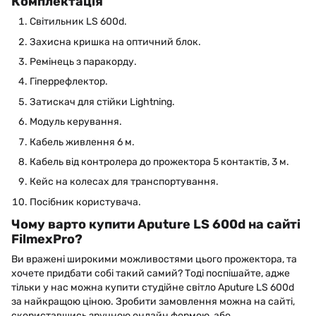
Комплектація
Світильник LS 600d.
Захисна кришка на оптичний блок.
Ремінець з паракорду.
Гіперрефлектор.
Затискач для стійки Lightning.
Модуль керування.
Кабель живлення 6 м.
Кабель від контролера до прожектора 5 контактів, 3 м.
Кейс на колесах для транспортування.
Посібник користувача.
Чому варто купити Aputure LS 600d на сайті
FilmexPro?
Ви вражені широкими можливостями цього прожектора, та
хочете придбати собі такий самий? Тоді поспішайте, адже
тільки у нас можна купити студійне світло Aputure LS 600d
за найкращою ціною. Зробити замовлення можна на сайті,
скориставшись зручною онлайн формою, або