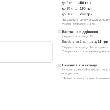
150 грн
до 2 кг
.....
195 грн
до 10 кг
.....
260 грн
до 30 кг
.....
ю
*До базового тарифу додається 60 грн
**Термін відправки: 1–3 дні.
Вантажне відділення
(Відправлення понад 30 кг)
від 11 грн
Вартість за 1 кг
.....
*Відправлення понад 30 кг оформлюют
**Кінцева вартість залежить від напря
Самовивіз зі складу
Ви можете самостійно забрати товар з
менеджером.
*Наявність товару та деталі самовив