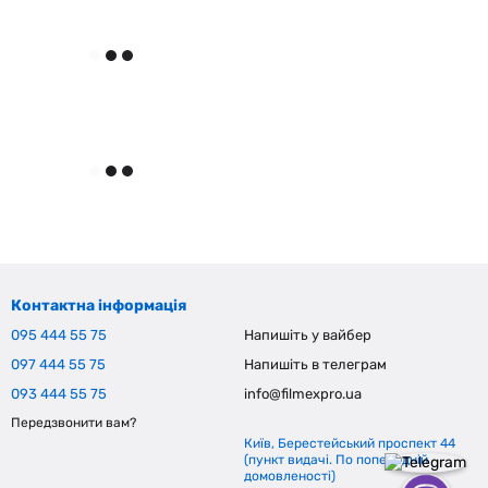
Контактна інформація
095 444 55 75
Напишіть у вайбер
097 444 55 75
Напишіть в телеграм
093 444 55 75
info@filmexpro.ua
Передзвонити вам?
Київ, Берестейський проспект 44
(пункт видачі. По попередній
домовленості)