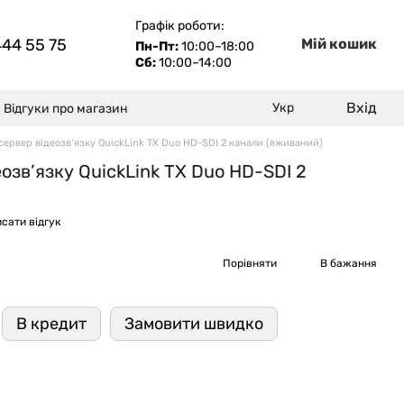
Графік роботи:
444 55 75
Мій кошик
Пн-Пт:
10:00–18:00
Сб:
10:00–14:00
Вхід
Укр
Відгуки про магазин
сервер відеозв’язку QuickLink TX Duo HD-SDI 2 канали (вживаний)
озв’язку QuickLink TX Duo HD-SDI 2
сати відгук
Порівняти
В бажання
В кредит
Замовити швидко