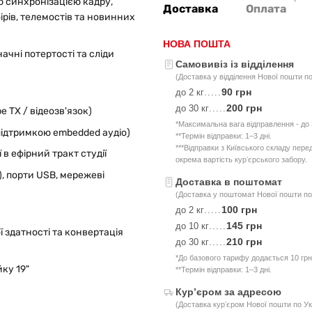
 синхронізацією кадру,
Доставка
Оплата
рів, телемостів та новинних
НОВА ПОШТА
начні потертості та сліди
Самовивіз із відділення
(Доставка у відділення Нової пошти по
90 грн
до 2 кг
.....
200 грн
до 30 кг
.....
e TX / відеозв'язок)
*Максимальна вага відправлення - до 3
 підтримкою embedded аудіо)
**Термін відправки: 1–3 дні.
***Відправки з Київського складу пер
ї в ефірний тракт студії
окрема вартість курʼєрського забору.
), порти USB, мережеві
Доставка в поштомат
(Доставка у поштомат Нової пошти по 
100 грн
до 2 кг
.....
145 грн
до 10 кг
.....
 здатності та конвертація
210 грн
до 30 кг
.....
*До базового тарифу додається 10 грн
ку 19"
**Термін відправки: 1–3 дні.
Курʼєром за адресою
(Доставка курʼєром Нової пошти по Ук