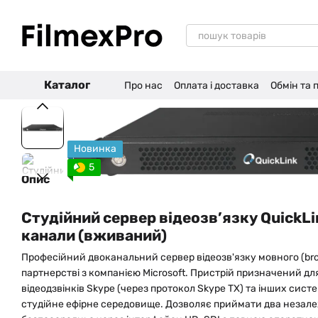
Перейти до основного контенту
Каталог
Про нас
Оплата і доставка
Обмін та
Новинка
5
Опис
Студійний сервер відеозв’язку QuickLi
канали (вживаний)
Професійний двоканальний сервер відеозв'язку мовного (bro
партнерстві з компанією Microsoft. Пристрій призначений для
відеодзвінків Skype (через протокол Skype TX) та інших сис
студійне ефірне середовище. Дозволяє приймати два незалеж