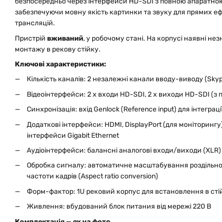
безпосередньо через інтерфейси HD-SDI з повною апаратною
забезпечуючи мовну якість картинки та звуку для прямих ефі
трансляцій.
Пристрій
вживаний
, у робочому стані. На корпусі наявні нез
монтажу в рекову стійку.
Ключові характеристики:
Кількість каналів: 2 незалежні канали вводу-виводу (Skyp
Відеоінтерфейси: 2 x входи HD-SDI, 2 x виходи HD-SDI (з
Синхронізація: вхід Genlock (Reference input) для інтеграці
Додаткові інтерфейси: HDMI, DisplayPort (для моніторингу
інтерфейси Gigabit Ethernet
Аудіоінтерфейси: балансні аналогові входи/виходи (XLR)
Обробка сигналу: автоматичне масштабування роздільної
частоти кадрів (Aspect ratio conversion)
Форм-фактор: 1U рековий корпус для встановлення в стій
Живлення: вбудований блок питания від мережі 220 В
Комплектація — як на фото