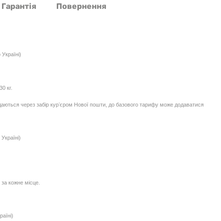
Гарантія
Повернення
 Україні)
0 кг.
едаються через забір курʼєром Нової пошти, до базового тарифу може додаватися
Україні)
 за кожне місце.
раїні)