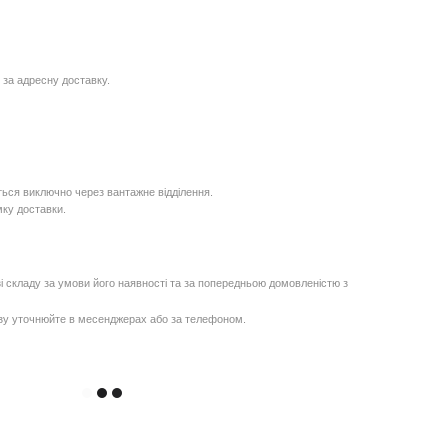
 за адресну доставку.
ься виключно через вантажне відділення.
мку доставки.
і складу за умови його наявності та за попередньою домовленістю з
озу уточнюйте в месенджерах або за телефоном.