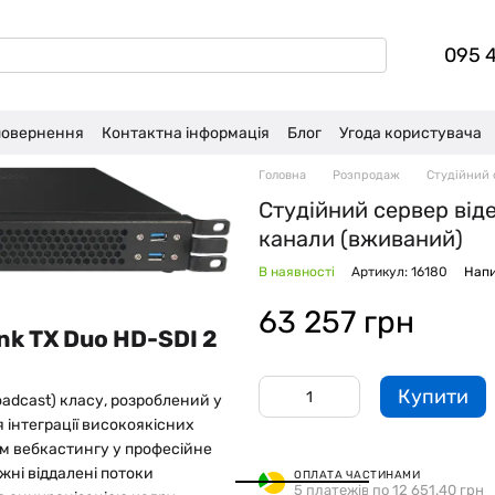
095 
 повернення
Контактна інформація
Блог
Угода користувача
Головна
Розпродаж
Студійний 
Студійний сервер віде
канали (вживаний)
В наявності
Артикул: 16180
Напи
63 257 грн
nk TX Duo HD-SDI 2
Купити
adcast) класу, розроблений у
 інтеграції високоякісних
тем вебкастингу у професійне
ні віддалені потоки
ОПЛАТА ЧАСТИНАМИ
5 платежів по 12 651.40 грн