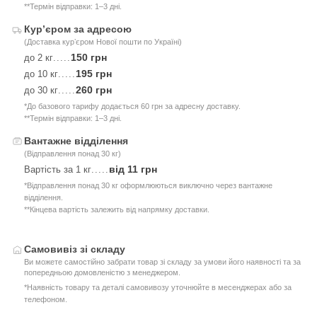
**Термін відправки: 1–3 дні.
Курʼєром за адресою
(Доставка курʼєром Нової пошти по Україні)
150 грн
до 2 кг
.....
195 грн
до 10 кг
.....
260 грн
до 30 кг
.....
*До базового тарифу додається 60 грн за адресну доставку.
**Термін відправки: 1–3 дні.
Вантажне відділення
(Відправлення понад 30 кг)
від 11 грн
Вартість за 1 кг
.....
*Відправлення понад 30 кг оформлюються виключно через вантажне
відділення.
**Кінцева вартість залежить від напрямку доставки.
Самовивіз зі складу
Ви можете самостійно забрати товар зі складу за умови його наявності та за
попередньою домовленістю з менеджером.
*Наявність товару та деталі самовивозу уточнюйте в месенджерах або за
телефоном.