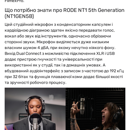
FilmexPro.
Що потрібно знати про RODE NT1 5th Generation
(NT1GEN5B)
Цей студійний мікрофон з конденсаторним капсулем і
кардіоїдною діаграмою здатен якісно передавати голос,
вокал або звук від інструментів, одночасно обрізаючи
сторонні звуки. Мікрофон виділяється дуже низьким
власним шумом 4 дБА, при якому нечутно ніякого фону.
Вихід Dual Connect з можливістю підключення XLR і USB
додає пристрою гнучкості та універсальності при
використанні як у студії, так і в домашніх умовах. А
вбудований аудіоінтерфейс з записом з частотою до 192 кГц
при 32 бітах та функція плаваючої коми додає більшої якості
та зручності робочого процесу.