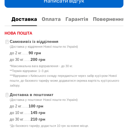
Написати відгук
Доставка
Оплата
Гарантія
Повернення
НОВА ПОШТА
Самовивіз із відділення
(Доставка у відділення Нової пошти по Україні)
90 грн
до 2 кг
.....
200 грн
до 30 кг
.....
*Максимальна вага відправлення - до 30 кг.
**Термін відправки: 1–3 дні.
***Відправки з Київського складу передаються через забір курʼєром Нової
пошти, до базового тарифу може додаватися окрема вартість курʼєрського
забору.
Доставка в поштомат
(Доставка у поштомат Нової пошти по Україні)
100 грн
до 2 кг
.....
145 грн
до 10 кг
.....
210 грн
до 30 кг
.....
*До базового тарифу додається 10 грн за кожне місце.