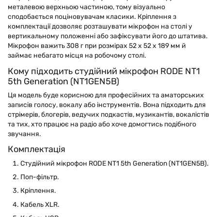
металевою верхньою частиною, тому візуально
сподобається поціновувачам класики. Кріплення з
комплектації дозволяє розташувати мікрофон на столі у
вертикальному положенні або зафіксувати його до штатива.
Мікрофон важить 308 г при розмірах 52 х 52 х 189 мм й
займає небагато місця на робочому столі.
Кому підходить студійний мікрофон RODE NT1
5th Generation (NT1GEN5B)
Ця модель буде корисною для професійних та аматорських
записів голосу, вокалу або інструментів. Вона підходить для
стрімерів, блогерів, ведучих подкастів, музикантів, вокалістів
та тих, хто працює на радіо або хоче домогтись подібного
звучання.
Комплектація
Студійний мікрофон RODE NT1 5th Generation (NT1GEN5B).
Поп-фільтр.
Кріплення.
Кабель XLR.