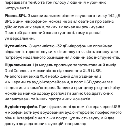
передавати тембр та тон голосу людини й музичних
інструментів.
Рівень SPL
. З максимальним рівнем звукового тиску 142 дБ
SPL з цим мікрофоном можна не хвилюватися про запис
дійсно гучних звуків, таких як вокал чи рок-музика.
Пристрій дає певний запас гучності, тому є доволі
універсальним.
Чутливість
. З чутливістю -32 дБ мікрофон не сприймає
віддалені сторонні звуки, які зменшують якість запису, але
потребує недалекого розміщення людини або інструментів.
Підключення
. Ця модель пропонує запатентований вихід
Dual Connect з можливістю підключення XLR і USB.
Аналоговий вихід XLR необхідний для з'єднання з
мікшерами та аудіоінтерфейсами, а порт USB допомагає
з'єднатися з комп'ютером. Завдяки принципу plug-and-play
можливо майже одразу розпочати запис без дратуючих
налаштувань та інших програмних моментів.
Аудіоінтерфейс
. При підключенні до комп'ютера через USB
мікрофон активує вбудований аудіоінтерфейс професійного
рівня. Інтерфейс не тільки покращує якість звуку, а й дає
доступ до додаткових функцій, наприклад