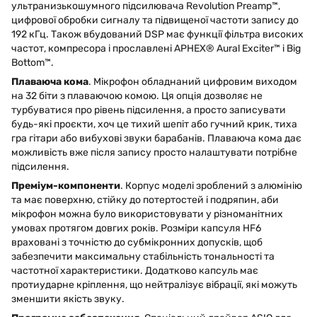
ультранизькошумного підсилювача Revolution Preamp™,
цифрової обробки сигналу та підвищеної частоти запису до
192 кГц. Також вбудований DSP має функції фільтра високих
частот, компресора і прославлені APHEX® Aural Exciter™ і Big
Bottom™.
Плаваюча кома
. Мікрофон обладнаний цифровим виходом
на 32 біти з плаваючою комою. Ця опція дозволяє не
турбуватися про рівень підсилення, а просто записувати
будь-які проєкти, хоч це тихий шепіт або гучний крик, тиха
гра гітари або вибухові звуки барабанів. Плаваюча кома дає
можливість вже після запису просто налаштувати потрібне
підсилення.
Преміум-компоненти
. Корпус моделі зроблений з алюмінію
та має поверхню, стійку до потертостей і подряпин, аби
мікрофон можна було використовувати у різноманітних
умовах протягом довгих років. Розміри капсуля HF6
враховані з точністю до субмікронних допусків, щоб
забезпечити максимальну стабільність тональності та
частотної характеристики. Додатково капсуль має
протиударне кріплення, що нейтралізує вібрації, які можуть
зменшити якість звуку.