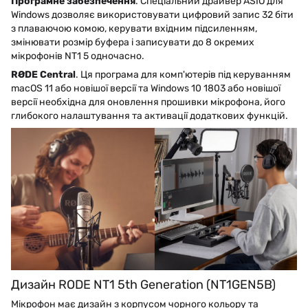
Програмне забезпечення
. Спеціальний драйвер ASIO для
Windows дозволяє використовувати цифровий запис 32 біти
з плаваючою комою, керувати вхідним підсиленням,
змінювати розмір буфера і записувати до 8 окремих
мікрофонів NT1 5 одночасно.
RØDE Central
. Ця програма для комп'ютерів під керуванням
macOS 11 або новішої версії та Windows 10 1803 або новішої
версії необхідна для оновлення прошивки мікрофона, його
глибокого налаштування та активації додаткових функцій.
Дизайн RODE NT1 5th Generation (NT1GEN5B)
Мікрофон має дизайн з корпусом чорного кольору та