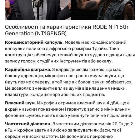
Особливості та характеристики RODE NT1 5th
Generation (NT1GEN5B)
Конденсаторний капсуль
. Модель має конденсаторний
капсуль з великою діафрагмою розміром 1 дюйм. Така
конструкція забезпечує теплий звук та чудово підходить для
запису голосу, студійних інструментів або вокалу.
Кардіоїдна діаграма
. З кардіоїдною діаграмою, що має
бокову адресацію, мікрофон прекрасно «чує» звуки, що
йдуть прямо спереду, в той час як бокові звуки обрізаються.
Це дозволяє зменшити вплив шумів від клацання мишки,
клавіатури, кондиціонера або інших предметів.
Власний шум
. Мікрофон отримав власний шум 4 дБА, що є
вкрай низьким показником і гарантує запис з мінімальним
фоновим шумом, навіть якщо увімкнути значне підсилення.
Частотний діапазон
. З частотним діапазоном від 20 Гц до 2
кГц мікрофон здатний якісно записувати як баси, так і
середні й високі частоти. Це допомагає природньо