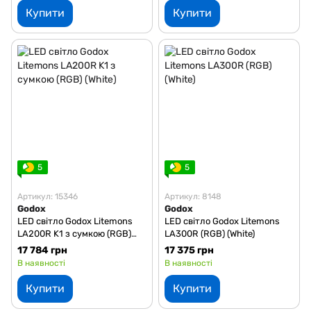
Купити
Купити
5
5
Артикул: 15346
Артикул: 8148
Godox
Godox
LED світло Godox Litemons
LED світло Godox Litemons
LA200R K1 з сумкою (RGB)
LA300R (RGB) (White)
(White)
17 784 грн
17 375 грн
В наявності
В наявності
Купити
Купити