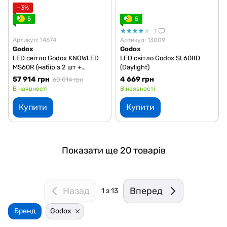
−3%
5
5
1
Артикул: 14674
Артикул: 13009
Godox
Godox
LED світло Godox KNOWLED
LED світло Godox SL60IID
MS60R (набір з 2 шт +
(Daylight)
аксесуари) (RGB)
57 914 грн
4 669 грн
60 014 грн
В наявності
В наявності
Купити
Купити
Показати ще 20 товарів
Назад
Вперед
1
з 13
Бренд
Godox