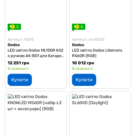
5
5
Артикул: 15295
Артикул: seo15329
Godox
Godox
LED світло Godox ML100R Kit2
LED світло Godox Litemons
з ручкою AK-B01 для батарей
RS60R (RGB)
NPF (RGB) (ML100R Kit2)
12 251 грн
10 012 грн
В наявності
В наявності
Купити
Купити