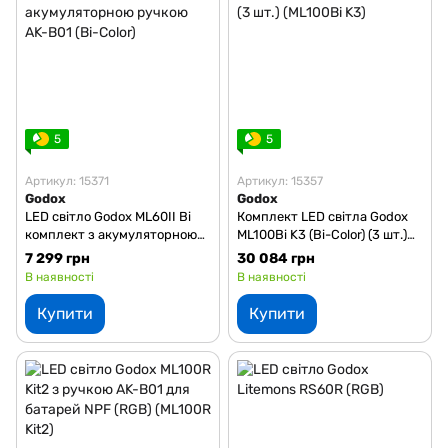
5
5
Артикул: 15371
Артикул: 15357
Godox
Godox
LED світло Godox ML60II Bi
Комплект LED світла Godox
комплект з акумуляторною
ML100Bi K3 (Bi-Color) (3 шт.)
ручкою AK-B01 (Bi-Color)
(ML100Bi K3)
7 299 грн
30 084 грн
В наявності
В наявності
Купити
Купити